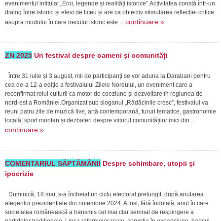
evenimentul intitulat „Eroi, legende și realități istorice”.Activitatea constă într-un
dialog între istorici și elevi de liceu și are ca obiectiv stimularea reflecției critice
continuare »
asupra modului în care trecutul istoric este ...
ZN 2025
Un festival despre oameni și comunități
Între 31 iulie și 3 august, mii de participanți se vor aduna la Darabani pentru
cea de-a 12-a ediție a festivalului Zilele Nordului, un eveniment care a
reconfirmat rolul culturii ca motor de coeziune și dezvoltare în regiunea de
nord-est a României.Organizat sub sloganul „Rădăcinile cresc”, festivalul va
reuni patru zile de muzică live, artă contemporană, tururi tematice, gastronomie
locală, sport montan și dezbateri despre viitorul comunităților mici din ...
continuare »
COMENTARIUL SĂPTĂMÂNII
Despre schimbare, utopii și
ipocrizie
Duminică, 18 mai, s-a încheiat un ciclu electoral prelungit, după anularea
alegerilor prezidențiale din noiembrie 2024. A fost, fără îndoială, anul în care
societatea românească a transmis cel mai clar semnal de respingere a