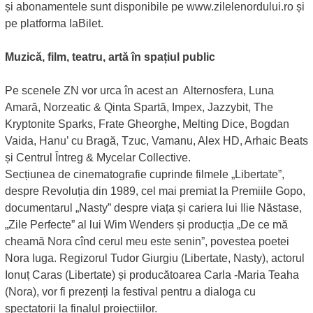
și abonamentele sunt disponibile pe www.zilelenordului.ro și
pe platforma IaBilet.
Muzică, film, teatru, artă în spațiul public
Pe scenele ZN vor urca în acest an Alternosfera, Luna
Amară, Norzeatic & Qinta Spartă, Impex, Jazzybit, The
Kryptonite Sparks, Frate Gheorghe, Melting Dice, Bogdan
Vaida, Hanu’ cu Bragă, Tzuc, Vamanu, Alex HD, Arhaic Beats
și Centrul Întreg & Mycelar Collective.
Secțiunea de cinematografie cuprinde filmele „Libertate”,
despre Revoluția din 1989, cel mai premiat la Premiile Gopo,
documentarul „Nasty” despre viața și cariera lui Ilie Năstase,
„Zile Perfecte” al lui Wim Wenders și producția „De ce mă
cheamă Nora cînd cerul meu este senin”, povestea poetei
Nora Iuga. Regizorul Tudor Giurgiu (Libertate, Nasty), actorul
Ionuț Caras (Libertate) și producătoarea Carla -Maria Teaha
(Nora), vor fi prezenți la festival pentru a dialoga cu
spectatorii la finalul proiecțiilor.