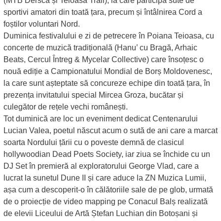
(MTB Dersca și Teioasa Trail), la care participă sute de
sportivi amatori din toată țara, precum și întâlnirea Cord a
foștilor voluntari Nord.
Duminica festivalului e zi de petrecere în Poiana Teioasa, cu
concerte de muzică tradițională (Hanu’ cu Bragă, Arhaic
Beats, Cercul Întreg & Mycelar Collective) care însoțesc o
nouă ediție a Campionatului Mondial de Borș Moldovenesc,
la care sunt așteptate să concureze echipe din toată țara, în
prezența invitatului special Mircea Groza, bucătar și
culegător de rețele vechi românești.
Tot duminică are loc un eveniment dedicat Centenarului
Lucian Valea, poetul născut acum o sută de ani care a marcat
soarta Nordului țării cu o poveste demnă de clasicul
hollywoodian Dead Poets Society, iar ziua se închide cu un
DJ Set în premieră al exploratorului George Vlad, care a
lucrat la sunetul Dune II și care aduce la ZN Muzica Lumii,
așa cum a descoperit-o în călătoriile sale de pe glob, urmată
de o proiecție de video mapping pe Conacul Balș realizată
de elevii Liceului de Artă Ștefan Luchian din Botoșani și