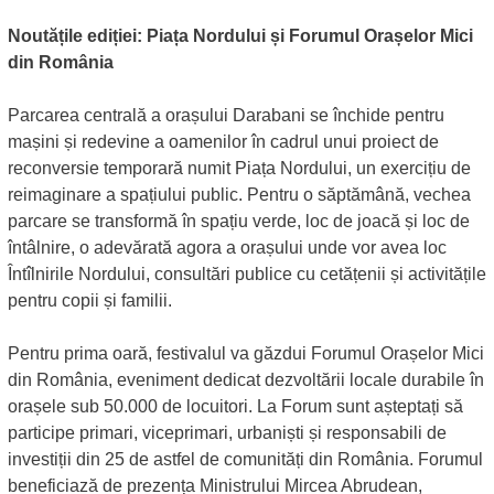
Noutățile ediției: Piața Nordului și Forumul Orașelor Mici
din România
Parcarea centrală a orașului Darabani se închide pentru
mașini și redevine a oamenilor în cadrul unui proiect de
reconversie temporară numit Piața Nordului, un exercițiu de
reimaginare a spațiului public. Pentru o săptămână, vechea
parcare se transformă în spațiu verde, loc de joacă și loc de
întâlnire, o adevărată agora a orașului unde vor avea loc
Întîlnirile Nordului, consultări publice cu cetățenii și activitățile
pentru copii și familii.
Pentru prima oară, festivalul va găzdui Forumul Orașelor Mici
din România, eveniment dedicat dezvoltării locale durabile în
orașele sub 50.000 de locuitori. La Forum sunt așteptați să
participe primari, viceprimari, urbaniști și responsabili de
investiții din 25 de astfel de comunități din România. Forumul
beneficiază de prezența Ministrului Mircea Abrudean,