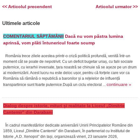
<< Articolul precendent
Articolul urmator >>
Ultimele articole
COMENTARIUL SĂPTĂMÂNII
Dacă nu vom păstra lumina
aprinsă, vom plăti întunericul foarte scump
România trece zilele acestea printr-o criză politică profundă, venită într-un
moment cât se poate de nepotrivit. Cu un deficit bugetar uriaș, cu falii sociale
puternice, cu ierarhii inversate, țara noastră se chinuie să se așeze pe un drum
al modernizării. Acest lucru nu este deloc ușor, pentru că forțele care vor ca
România să rămână o republică a baronilor și a rețelelor de influență
continuare »
transpartinice sunt foarte puternice.După un ciclu electoral ...
Dialog despre istorie, mituri și realitate la Liceul „Dimitrie
Cantemir” din Darabani
În cadrul manifestărilor dedicate aniversării Unirii Principatelor Române din
1859, Liceul „Dimitrie Cantemir” din Darabani, în parteneriat cu Institutul de
Istorie „A.D. Xenopol” din Iași, organizează vineri, 23 ianuarie 2026,