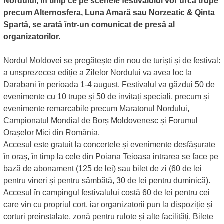
Nordului, în timp ce pe scenele festivalului vor urca trupe
precum Alternosfera, Luna Amară sau Norzeatic & Qinta
Spartă, se arată într-un comunicat de presă al
organizatorilor.
Nordul Moldovei se pregătește din nou de turiști și de festival:
a unsprezecea ediție a Zilelor Nordului va avea loc la
Darabani în perioada 1-4 august. Festivalul va găzdui 50 de
evenimente cu 10 trupe și 50 de invitați speciali, precum și
evenimente remarcabile precum Maratonul Nordului,
Campionatul Mondial de Borș Moldovenesc și Forumul
Orașelor Mici din România.
Accesul este gratuit la concertele și evenimente desfășurate
în oraș, în timp la cele din Poiana Teioasa intrarea se face pe
bază de abonament (125 de lei) sau bilet de zi (60 de lei
pentru vineri și pentru sâmbătă, 30 de lei pentru duminică).
Accesul în campingul festivalului costă 60 de lei pentru cei
care vin cu propriul cort, iar organizatorii pun la dispoziție și
corturi preinstalate, zonă pentru rulote și alte facilități. Bilete