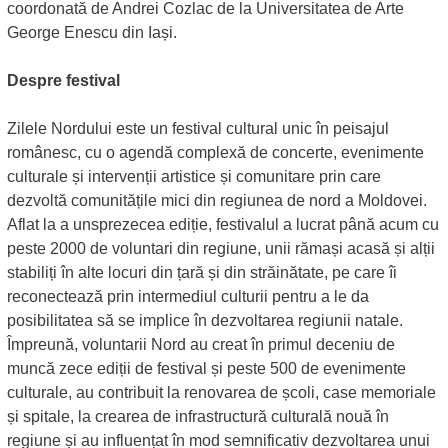
coordonată de Andrei Cozlac de la Universitatea de Arte
George Enescu din Iași.
Despre festival
Zilele Nordului este un festival cultural unic în peisajul
românesc, cu o agendă complexă de concerte, evenimente
culturale și intervenții artistice și comunitare prin care
dezvoltă comunitățile mici din regiunea de nord a Moldovei.
Aflat la a unsprezecea ediție, festivalul a lucrat până acum cu
peste 2000 de voluntari din regiune, unii rămași acasă și alții
stabiliți în alte locuri din țară și din străinătate, pe care îi
reconectează prin intermediul culturii pentru a le da
posibilitatea să se implice în dezvoltarea regiunii natale.
Împreună, voluntarii Nord au creat în primul deceniu de
muncă zece ediții de festival și peste 500 de evenimente
culturale, au contribuit la renovarea de școli, case memoriale
și spitale, la crearea de infrastructură culturală nouă în
regiune și au influențat în mod semnificativ dezvoltarea unui