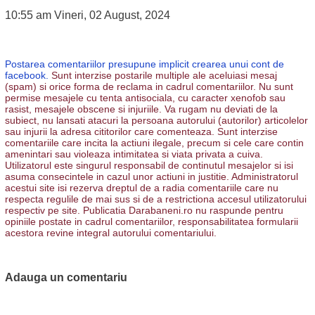
10:55 am Vineri, 02 August, 2024
Postarea comentariilor presupune implicit crearea unui cont de
facebook.
Sunt interzise postarile multiple ale aceluiasi mesaj
(spam) si orice forma de reclama in cadrul comentariilor. Nu sunt
permise mesajele cu tenta antisociala, cu caracter xenofob sau
rasist, mesajele obscene si injuriile. Va rugam nu deviati de la
subiect, nu lansati atacuri la persoana autorului (autorilor) articolelor
sau injurii la adresa cititorilor care comenteaza. Sunt interzise
comentariile care incita la actiuni ilegale, precum si cele care contin
amenintari sau violeaza intimitatea si viata privata a cuiva.
Utilizatorul este singurul responsabil de continutul mesajelor si isi
asuma consecintele in cazul unor actiuni in justitie. Administratorul
acestui site isi rezerva dreptul de a radia comentariile care nu
respecta regulile de mai sus si de a restrictiona accesul utilizatorului
respectiv pe site. Publicatia Darabaneni.ro nu raspunde pentru
opiniile postate in cadrul comentariilor, responsabilitatea formularii
acestora revine integral autorului comentariului.
Adauga un comentariu