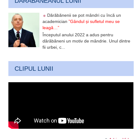
DARABANEANUL LUNII
Dărăbănenii se pot mândri cu încă un
academician
”Gândul și sufletul meu se
leagă…”
Începutul anului 2022 a adus pentru
dărăbăneni un motiv de mândrie. Unul dintre
fii urbei, c...
CLIPUL LUNII