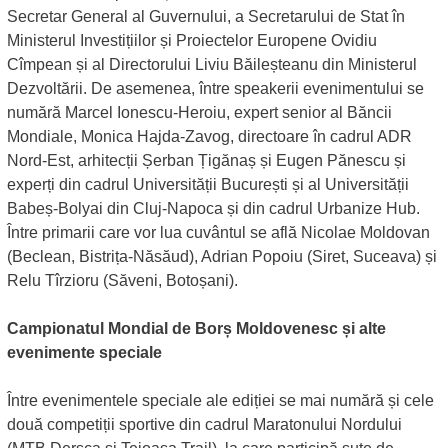
Secretar General al Guvernului, a Secretarului de Stat în
Ministerul Investițiilor și Proiectelor Europene Ovidiu
Cîmpean și al Directorului Liviu Băileșteanu din Ministerul
Dezvoltării. De asemenea, între speakerii evenimentului se
numără Marcel Ionescu-Heroiu, expert senior al Băncii
Mondiale, Monica Hajda-Zavog, directoare în cadrul ADR
Nord-Est, arhitecții Șerban Țigănaș și Eugen Pănescu și
experți din cadrul Universității București și al Universității
Babeș-Bolyai din Cluj-Napoca și din cadrul Urbanize Hub.
Între primarii care vor lua cuvântul se află Nicolae Moldovan
(Beclean, Bistrița-Năsăud), Adrian Popoiu (Siret, Suceava) și
Relu Tîrzioru (Săveni, Botoșani).
Campionatul Mondial de Borș Moldovenesc și alte
evenimente speciale
Între evenimentele speciale ale ediției se mai numără și cele
două competiții sportive din cadrul Maratonului Nordului