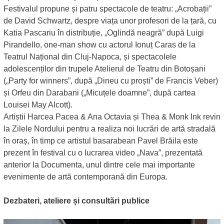
Festivalul propune și patru spectacole de teatru: „Acrobații”
de David Schwartz, despre viața unor profesori de la țară, cu
Katia Pascariu în distribuție, „Oglindă neagră” după Luigi
Pirandello, one-man show cu actorul Ionuț Caras de la
Teatrul Național din Cluj-Napoca, și spectacolele
adolescenților din trupele Atelierul de Teatru din Botoșani
(„Party for winners”, după „Dineu cu proști” de Francis Veber)
și Orfeu din Darabani („Micuțele doamne”, după cartea
Louisei May Alcott).
Artiștii Harcea Pacea & Ana Octavia și Thea & Monk Ink revin
la Zilele Nordului pentru a realiza noi lucrări de artă stradală
în oraș, în timp ce artistul basarabean Pavel Brăila este
prezent în festival cu o lucrarea video „Nava”, prezentată
anterior la Documenta, unul dintre cele mai importante
evenimente de artă contemporană din Europa.
Dezbateri, ateliere și consultări publice