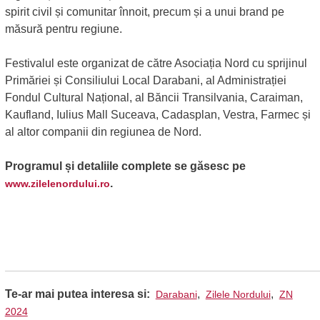
spirit civil și comunitar înnoit, precum și a unui brand pe
măsură pentru regiune.
Festivalul este organizat de către Asociația Nord cu sprijinul
Primăriei și Consiliului Local Darabani, al Administrației
Fondul Cultural Național, al Băncii Transilvania, Caraiman,
Kaufland, Iulius Mall Suceava, Cadasplan, Vestra, Farmec și
al altor companii din regiunea de Nord.
Programul și detaliile complete se găsesc pe
.
www.zilelenordului.ro
Te-ar mai putea interesa si:
,
,
Darabani
Zilele Nordului
ZN
2024