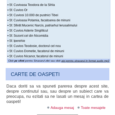
• Sf. Cuvioasa Teodora de la Sihla
• Sf. Cuvios Or
• Sf. Cuviosi 10.000 de pustnici Tibei
• Sf. Cuvioasa Potamia, facatoarea de minuni
• Sf. Sfintit Mucenic Narcis, patriarhul Ierusalimului
• Sf. Cuvios Asterie Singliticul
• Sf. Sozont cel din Nicomidia
• Sf. Iperehie
• Sf. Cuvios Teodosie, doctorul cel nou
• Sf. Cuvios Dometie, facatorul de minuni
• Sf. Cuvios Nicanor, facatorul de minuni
Click
pe sfinti
pentru Sinaxarul zilei sau click
aici pentru sinaxarul in format audio mp3
CARTE DE OASPETI
Daca doriti sa va spuneti parerea despre acest site,
despre continutul sau, sau despre un subiect care va
preocupa, nu ezitati sa ne lasati un mesaj in cartea de
oaspeti!
Adauga mesaj
Toate mesajele