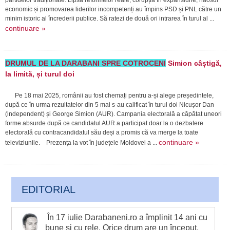
partidelor tradiționale. Lipsa reformelor reale, corupția în expansiune, haosul
economic și promovarea liderilor incompetenți au împins PSD și PNL către un
minim istoric al încrederii publice. Să ratezi de două ori intrarea în turul al ...
continuare »
DRUMUL DE LA DARABANI SPRE COTROCENI
Simion câștigă,
la limită, și turul doi
Pe 18 mai 2025, românii au fost chemați pentru a-și alege președintele,
după ce în urma rezultatelor din 5 mai s-au calificat în turul doi Nicușor Dan
(independent) și George Simion (AUR). Campania electorală a căpătat uneori
forme absurde după ce candidatul AUR a participat doar la o dezbatere
electorală cu contracandidatul său deși a promis că va merge la toate
continuare »
televiziunile. Prezența la vot în județele Moldovei a ...
EDITORIAL
În 17 iulie Darabaneni.ro a împlinit 14 ani cu
bune şi cu rele. Orice drum are un început,