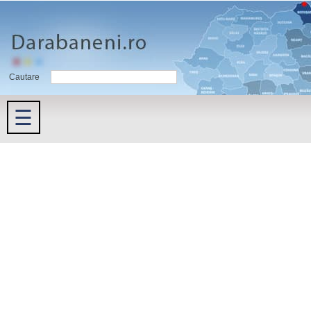
Cautare
☰