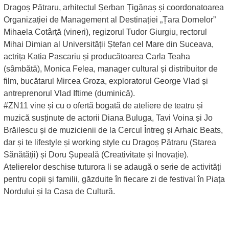
Dragoș Pătraru, arhitectul Șerban Țigănaș și coordonatoarea
Organizației de Management al Destinației „Țara Dornelor”
Mihaela Cotârță (vineri), regizorul Tudor Giurgiu, rectorul
Mihai Dimian al Universității Ștefan cel Mare din Suceava,
actrița Katia Pascariu și producătoarea Carla Teaha
(sâmbătă), Monica Felea, manager cultural și distribuitor de
film, bucătarul Mircea Groza, exploratorul George Vlad și
antreprenorul Vlad Iftime (duminică).
#ZN11 vine și cu o ofertă bogată de ateliere de teatru și
muzică susținute de actorii Diana Buluga, Tavi Voina și Jo
Brăilescu și de muzicienii de la Cercul Întreg și Arhaic Beats,
dar și te lifestyle și working style cu Dragoș Pătraru (Starea
Sănătății) și Doru Șupeală (Creativitate și Inovație).
Atelierelor deschise tuturora li se adaugă o serie de activități
pentru copii și familii, găzduite în fiecare zi de festival în Piața
Nordului și la Casa de Cultură.