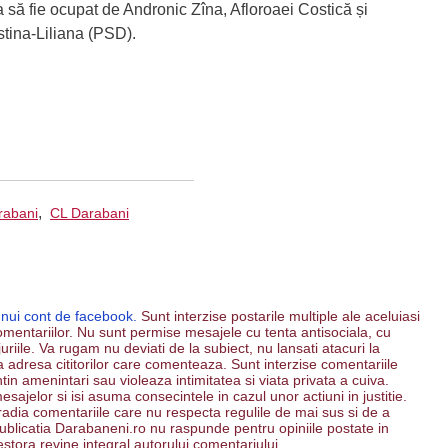
rma să fie ocupat de Andronic Zîna, Afloroaei Costică și
istina-Liliana (PSD).
,
rabani
CL Darabani
unui cont de facebook.
Sunt interzise postarile multiple ale aceluiasi
mentariilor. Nu sunt permise mesajele cu tenta antisociala, cu
riile. Va rugam nu deviati de la subiect, nu lansati atacuri la
 la adresa cititorilor care comenteaza. Sunt interzise comentariile
ntin amenintari sau violeaza intimitatea si viata privata a cuiva.
esajelor si isi asuma consecintele in cazul unor actiuni in justitie.
 radia comentariile care nu respecta regulile de mai sus si de a
. Publicatia Darabaneni.ro nu raspunde pentru opiniile postate in
estora revine integral autorului comentariului.