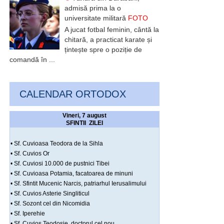
admisă prima la o
universitate militară
FOTO
A jucat fotbal feminin, cântă la
chitară, a practicat karate și
țintește spre o poziție de
comandă în ...
CALENDAR ORTODOX
Vineri, 7 august
SFINTII ZILEI
• Sf. Cuvioasa Teodora de la Sihla
• Sf. Cuvios Or
• Sf. Cuviosi 10.000 de pustnici Tibei
• Sf. Cuvioasa Potamia, facatoarea de minuni
• Sf. Sfintit Mucenic Narcis, patriarhul Ierusalimului
• Sf. Cuvios Asterie Singliticul
• Sf. Sozont cel din Nicomidia
• Sf. Iperehie
• Sf. Cuvios Teodosie, doctorul cel nou