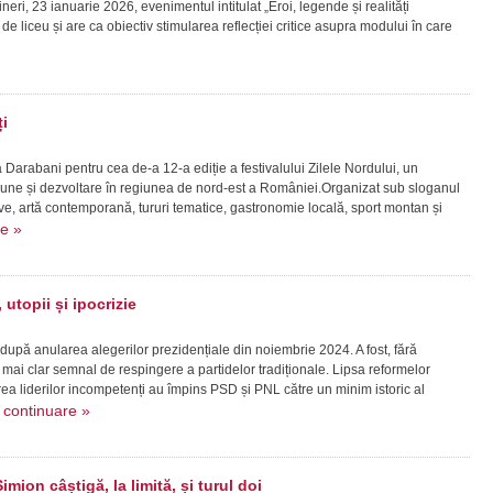
ineri, 23 ianuarie 2026, evenimentul intitulat „Eroi, legende și realități
vi de liceu și are ca obiectiv stimularea reflecției critice asupra modului în care
i
la Darabani pentru cea de-a 12-a ediție a festivalului Zilele Nordului, un
ziune și dezvoltare în regiunea de nord-est a României.Organizat sub sloganul
live, artă contemporană, tururi tematice, gastronomie locală, sport montan și
re »
utopii și ipocrizie
 după anularea alegerilor prezidențiale din noiembrie 2024. A fost, fără
mai clar semnal de respingere a partidelor tradiționale. Lipsa reformelor
a liderilor incompetenți au împins PSD și PNL către un minim istoric al
continuare »
.
imion câștigă, la limită, și turul doi