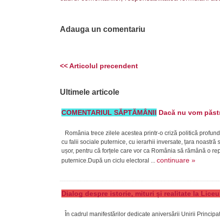
Adauga un comentariu
<< Articolul precendent
Ultimele articole
COMENTARIUL SĂPTĂMÂNII
Dacă nu vom păstra
România trece zilele acestea printr-o criză politică profund
cu falii sociale puternice, cu ierarhii inversate, țara noast
ușor, pentru că forțele care vor ca România să rămână o repub
continuare »
puternice.După un ciclu electoral ...
Dialog despre istorie, mituri și realitate la Lic
În cadrul manifestărilor dedicate aniversării Unirii Princi