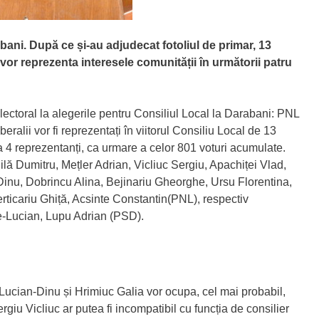
bani. După ce și-au adjudecat fotoliul de primar, 13
i vor reprezenta interesele comunității în următorii patru
lectoral la alegerile pentru Consiliul Local la Darabani: PNL
beralii vor fi reprezentați în viitorul Consiliu Local de 13
ea 4 reprezentanți, ca urmare a celor 801 voturi acumulate.
nilă Dumitru, Mețler Adrian, Vicliuc Sergiu, Apachiței Vlad,
inu, Dobrincu Alina, Bejinariu Gheorghe, Ursu Florentina,
rticariu Ghiță, Acsinte Constantin(PNL), respectiv
le-Lucian, Lupu Adrian (PSD).
Lucian-Dinu și Hrimiuc Galia vor ocupa, cel mai probabil,
ergiu Vicliuc ar putea fi incompatibil cu funcția de consilier