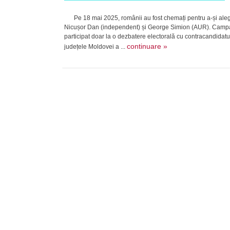
Pe 18 mai 2025, românii au fost chemați pentru a-și alege p
Nicușor Dan (independent) și George Simion (AUR). Campan
participat doar la o dezbatere electorală cu contracandidatu
continuare »
județele Moldovei a ...