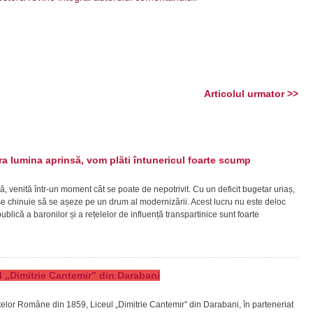
Articolul urmator >>
 lumina aprinsă, vom plăti întunericul foarte scump
ă, venită într-un moment cât se poate de nepotrivit. Cu un deficit bugetar uriaș,
ră se chinuie să se așeze pe un drum al modernizării. Acest lucru nu este deloc
lică a baronilor și a rețelelor de influență transpartinice sunt foarte
eul „Dimitrie Cantemir” din Darabani
patelor Române din 1859, Liceul „Dimitrie Cantemir” din Darabani, în parteneriat