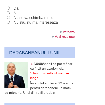
Da
Nu
Nu se va schimba nimic
Nu știu, nu mă interesează
Voteaza
Vezi rezultate
DARABANEANUL LUNII
Dărăbănenii se pot mândri
cu încă un academician
”Gândul și sufletul meu se
leagă…”
Începutul anului 2022 a adus
pentru dărăbăneni un motiv
de mândrie. Unul dintre fii urbei, c...