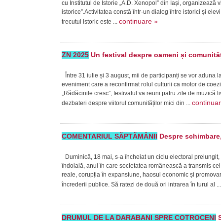
cu Institutul de Istorie „A.D. Xenopol” din Iași, organizează v
istorice”.Activitatea constă într-un dialog între istorici și ele
continuare »
trecutul istoric este ...
ZN 2025
Un festival despre oameni și comunităț
Între 31 iulie și 3 august, mii de participanți se vor aduna 
eveniment care a reconfirmat rolul culturii ca motor de coe
„Rădăcinile cresc”, festivalul va reuni patru zile de muzică 
continua
dezbateri despre viitorul comunităților mici din ...
COMENTARIUL SĂPTĂMÂNII
Despre schimbare, 
Duminică, 18 mai, s-a încheiat un ciclu electoral prelungit,
îndoială, anul în care societatea românească a transmis cel 
reale, corupția în expansiune, haosul economic și promovare
încrederii publice. Să ratezi de două ori intrarea în turul al ..
DRUMUL DE LA DARABANI SPRE COTROCENI
S