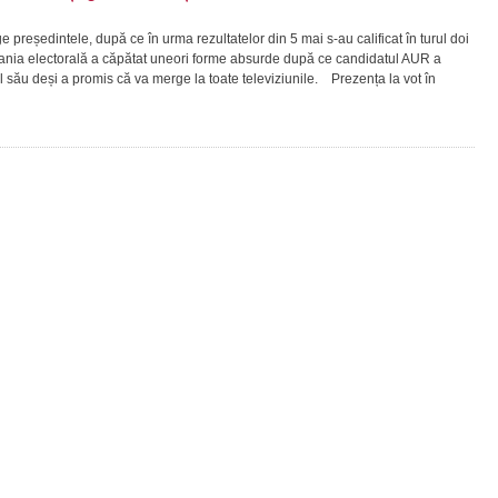
reședintele, după ce în urma rezultatelor din 5 mai s-au calificat în turul doi
ia electorală a căpătat uneori forme absurde după ce candidatul AUR a
l său deși a promis că va merge la toate televiziunile. Prezența la vot în