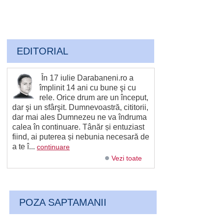
EDITORIAL
În 17 iulie Darabaneni.ro a
împlinit 14 ani cu bune şi cu
rele. Orice drum are un început,
dar şi un sfârşit. Dumnevoastră, cititorii,
dar mai ales Dumnezeu ne va îndruma
calea în continuare. Tânăr și entuziast
fiind, ai puterea și nebunia necesară de
a te î...
continuare
Vezi toate
POZA SAPTAMANII