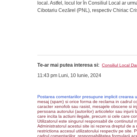
local. Astfel, locul lor în Consiliul Local ar u
Cibotariu Cezărel (PNL), respectiv Chiriac Cr
Te-ar mai putea interesa si:
Consiliul Local Da
11:43 pm Luni, 10 Iunie, 2024
Postarea comentariilor presupune implicit crearea 
mesaj (spam) si orice forma de reclama in cadrul co
caracter xenofob sau rasist, mesajele obscene si inju
persoana autorului (autorilor) articolelor sau injurii
care incita la actiuni ilegale, precum si cele care co
Utilizatorul este singurul responsabil de continutul m
Administratorul acestui site isi rezerva dreptul de a
restrictiona accesul utilizatorului respectiv pe site
cadrul comentariilor, responsabilitatea formularii ac