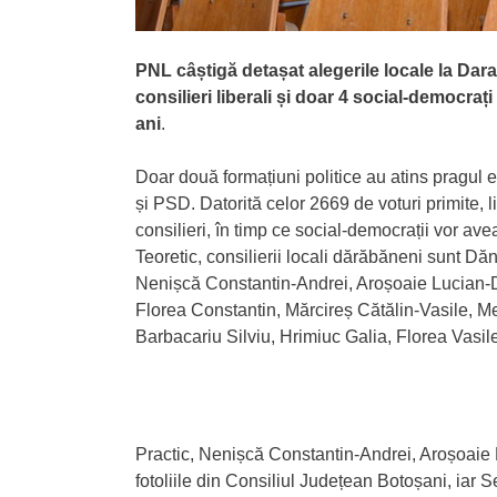
PNL câștigă detașat alegerile locale la Dara
consilieri liberali și doar 4 social-democraț
ani
.
Doar două formațiuni politice au atins pragul e
și PSD. Datorită celor 2669 de voturi primite, li
consilieri, în timp ce social-democrații vor av
Teoretic, consilierii locali dărăbăneni sunt Dă
Nenișcă Constantin-Andrei, Aroșoaie Lucian-D
Florea Constantin, Mărcireș Cătălin-Vasile, Me
Barbacariu Silviu, Hrimiuc Galia, Florea Vasi
Practic, Nenișcă Constantin-Andrei, Aroșoaie 
fotoliile din Consiliul Județean Botoșani, iar S