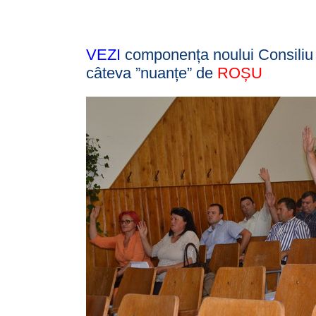
VEZI
componența noului Consiliu 
câteva ”nuanțe” de
ROȘU