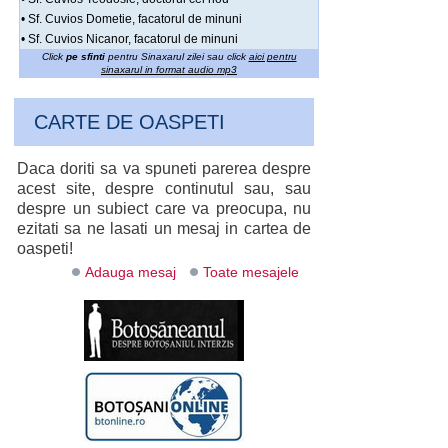
• Sf. Cuvios Dometie, facatorul de minuni
• Sf. Cuvios Nicanor, facatorul de minuni
Click
pe sfinti
pentru Sinaxarul zilei sau click
aici pentru
sinaxarul in format audio mp3
CARTE DE OASPETI
Daca doriti sa va spuneti parerea despre
acest site, despre continutul sau, sau
despre un subiect care va preocupa, nu
ezitati sa ne lasati un mesaj in cartea de
oaspeti!
Adauga mesaj
Toate mesajele