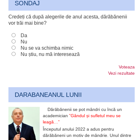
SONDAJ
Credeți că după alegerile de anul acesta, dărăbănenii
vor trăi mai bine?
Da
Nu
Nu se va schimba nimic
Nu știu, nu mă interesează
Voteaza
Vezi rezultate
DARABANEANUL LUNII
Dărăbănenii se pot mândri cu încă un
academician
”Gândul și sufletul meu se
leagă…”
Începutul anului 2022 a adus pentru
dărăbăneni un motiv de mândrie. Unul dintre