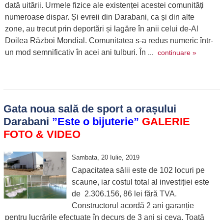
dată uitării. Urmele fizice ale existenței acestei comunități
numeroase dispar. Și evreii din Darabani, ca și din alte
zone, au trecut prin deportări și lagăre în anii celui de-Al
Doilea Război Mondial. Comunitatea s-a redus numeric într-
un mod semnificativ în acei ani tulburi. În ...
continuare »
Gata noua sală de sport a orașului
Darabani
”Este o bijuterie”
GALERIE
FOTO & VIDEO
Sambata, 20 Iulie, 2019
Capacitatea sălii este de 102 locuri pe
scaune, iar costul total al investiției este
de 2.306.156, 86 lei fără TVA.
Constructorul acordă 2 ani garanție
pentru lucrările efectuate în decurs de 3 ani și ceva. Toată