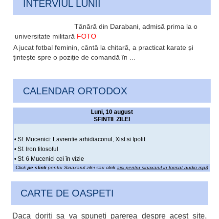
INTERVIUL LUNII
Tânără din Darabani, admisă prima la o
universitate militară
FOTO
A jucat fotbal feminin, cântă la chitară, a practicat karate și
țintește spre o poziție de comandă în ...
CALENDAR ORTODOX
Luni, 10 august
SFINTII ZILEI
• Sf. Mucenici: Lavrentie arhidiaconul, Xist si Ipolit
• Sf. Iron filosoful
• Sf. 6 Mucenici cei în vizie
Click
pe sfinti
pentru Sinaxarul zilei sau click
aici pentru sinaxarul in format audio mp3
CARTE DE OASPETI
Daca doriti sa va spuneti parerea despre acest site,