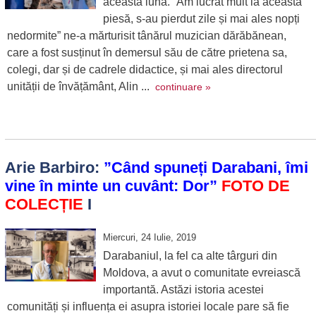
această lună. ”Am lucrat mult la această
piesă, s-au pierdut zile și mai ales nopți
nedormite” ne-a mărturisit tânărul muzician dărăbănean,
care a fost susținut în demersul său de către prietena sa,
colegi, dar și de cadrele didactice, și mai ales directorul
unității de învățământ, Alin ...
continuare »
Arie Barbiro:
”Când spuneți Darabani, îmi
vine în minte un cuvânt: Dor”
FOTO DE
COLECȚIE
I
Miercuri, 24 Iulie, 2019
Darabaniul, la fel ca alte târguri din
Moldova, a avut o comunitate evreiască
importantă. Astăzi istoria acestei
comunități și influența ei asupra istoriei locale pare să fie