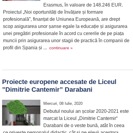
Erasmus, în valoare de 148.246 EUR.
Proiectul „Noi oportunități de învățare și formare
profesională”, finanțat de Uniunea Europeană, are drept
scop asigurarea unor șanse egale la educație și asigurarea
unei pregătiri profesionale în acord cu cererile de pe piața
muncii prin asigurarea unor stagii de practică în companii de
profil din Spania și ...
continuare »
Proiecte europene accesate de Liceul
”Dimitrie Cantemir” Darabani
Miercuri, 08 Iulie, 2020
Debutul noului an școlar 2020-2021 este
marcat la Liceul „Dimitrie Cantemir“
Darabani de o veste bună, atât în ceea
ce privește personalul didactic, cât și pe elevii acestora.