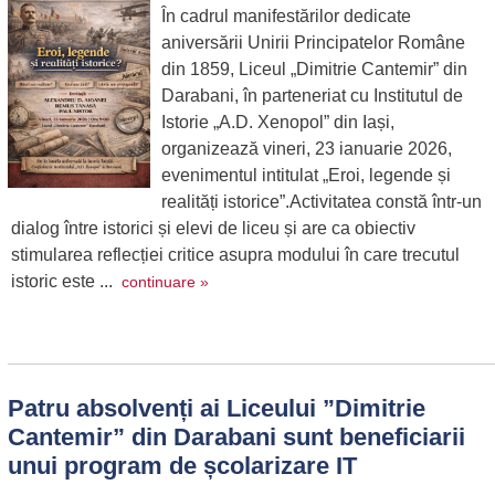
În cadrul manifestărilor dedicate
aniversării Unirii Principatelor Române
din 1859, Liceul „Dimitrie Cantemir” din
Darabani, în parteneriat cu Institutul de
Istorie „A.D. Xenopol” din Iași,
organizează vineri, 23 ianuarie 2026,
evenimentul intitulat „Eroi, legende și
realități istorice”.Activitatea constă într-un
dialog între istorici și elevi de liceu și are ca obiectiv
stimularea reflecției critice asupra modului în care trecutul
istoric este ...
continuare »
Patru absolvenți ai Liceului ”Dimitrie
Cantemir” din Darabani sunt beneficiarii
unui program de școlarizare IT