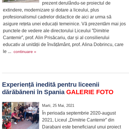
prezent derulându-se proiectul de
extindere, modernizare și dotare a liceului, plus
profesionalismul cadrelor didactice de aici ar urma să
asigure rețeta unei educații temeinice. Vă prezentăm mai jos
punctele de vedere ale directorului Liceului ”Dimitrie
Cantemir”, prof. Alin Prisăcariu, dar și al consilierului
educativ al unității de învățământ, prof. Alina Dobrincu, care
le ...
continuare »
Experiență inedită pentru liceenii
dărăbăneni în Spania
GALERIE FOTO
Marti, 25 Mai, 2021
În perioada septembrie 2020-august
2021, Liceul „Dimitrie Cantemir” din
Darabani este beneficiarul unui proiect