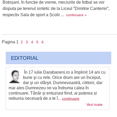
Botoșani. În funcție de vreme, meciurile de fotbal se vor
disputa pe terenul sintetic de la Liceul ”Dimitrie Cantemir”,
respectiv Sala de sport a Școlii ...
continuare »
Pagina
1
2
3
4
5
6
EDITORIAL
În 17 iulie Darabaneni.ro a împlinit 14 ani cu
bune şi cu rele. Orice drum are un început,
dar şi un sfârşit. Dumnevoastră, cititorii, dar
mai ales Dumnezeu ne va îndruma calea în
continuare. Tânăr și entuziast fiind, ai puterea și
nebunia necesară de a te î...
continuare
Vezi toate