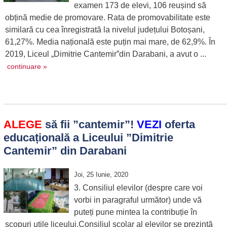
examen 173 de elevi, 106 reușind să
obțină medie de promovare. Rata de promovabilitate este
similară cu cea înregistrată la nivelul județului Botoșani,
61,27%. Media națională este puțin mai mare, de 62,9%. În
2019, Liceul „Dimitrie Cantemir”din Darabani, a avut o ...
continuare »
ALEGE
să fii ”cantemir”!
VEZI
oferta
educațională a Liceului ”Dimitrie
Cantemir” din Darabani
Joi, 25 Iunie, 2020
3. Consiliul elevilor (despre care voi
vorbi in paragraful următor) unde vă
puteți pune mintea la contribuție în
scopuri utile liceului.Consiliul școlar al elevilor se prezintă