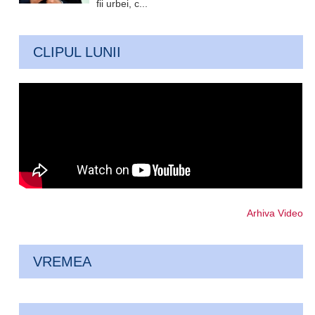
fii urbei, c...
CLIPUL LUNII
Arhiva Video
VREMEA