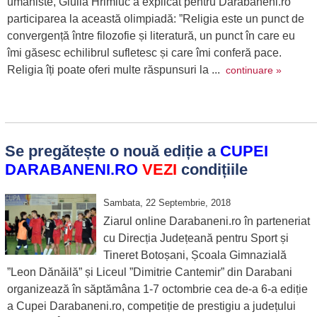
umaniste, Giulia Hrimiuc a explicat pentru Darabaneni.ro
participarea la această olimpiadă: ”Religia este un punct de
convergență între filozofie și literatură, un punct în care eu
îmi găsesc echilibrul sufletesc și care îmi conferă pace.
Religia îți poate oferi multe răspunsuri la ...
continuare »
Se pregătește o nouă ediție a
CUPEI
DARABANENI.RO
VEZI
condițiile
Sambata, 22 Septembrie, 2018
Ziarul online Darabaneni.ro în parteneriat
cu Direcția Județeană pentru Sport și
Tineret Botoșani, Școala Gimnazială
”Leon Dănăilă” și Liceul ”Dimitrie Cantemir” din Darabani
organizează în săptămâna 1-7 octombrie cea de-a 6-a ediție
a Cupei Darabaneni.ro, competiție de prestigiu a județului