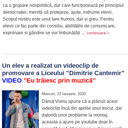
ca o grupare nonpolitică, dar care funcționează pe principiul
democrației, menită să protejeze, ajute, indrume elevii.
Scopul nostru este unul tare frumos, dar și greu. Pentru
elevii ce fac parte din consiliu, abilitățile de comunicare,
exprimare si gândire se vor îmbunătăți ...
continuare »
Un elev a realizat un videoclip de
promovare a Liceului ”Dimitrie Cantemir”
VIDEO
”Eu trăiesc prin muzică”
Miercuri, 22 Ianuarie, 2020
Dănuț Vieriu spune că a plănuit acest
videoclip încă din aprilie anul trecut, dar
datorită unor probleme la montaj,
aceasta a ajuns pe youtube doar în