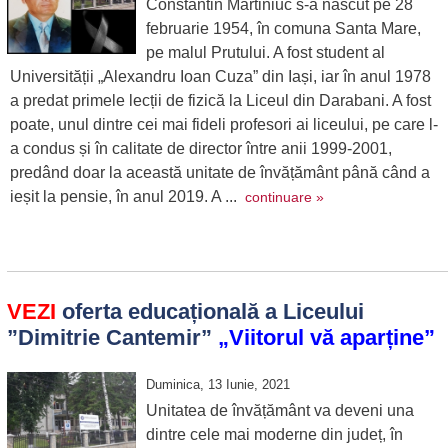
Constantin Martiniuc s-a născut pe 28
februarie 1954, în comuna Santa Mare,
pe malul Prutului. A fost student al
Universității „Alexandru Ioan Cuza” din Iași, iar în anul 1978
a predat primele lecții de fizică la Liceul din Darabani. A fost
poate, unul dintre cei mai fideli profesori ai liceului, pe care l-
a condus și în calitate de director între anii 1999-2001,
predând doar la această unitate de învățământ până când a
ieșit la pensie, în anul 2019. A ...
continuare »
VEZI
oferta educațională a Liceului
”Dimitrie Cantemir”
„Viitorul vă aparține”
Duminica, 13 Iunie, 2021
Unitatea de învățământ va deveni una
dintre cele mai moderne din județ, în