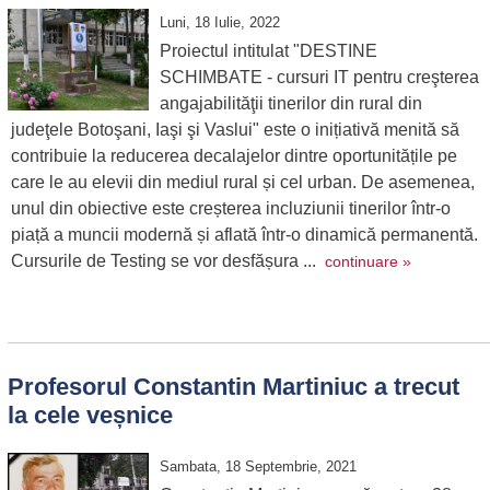
Luni, 18 Iulie, 2022
Proiectul intitulat "DESTINE
SCHIMBATE - cursuri IT pentru creşterea
angajabilităţii tinerilor din rural din
judeţele Botoşani, Iaşi şi Vaslui" este o inițiativă menită să
contribuie la reducerea decalajelor dintre oportunitățile pe
care le au elevii din mediul rural și cel urban. De asemenea,
unul din obiective este creșterea incluziunii tinerilor într-o
piață a muncii modernă și aflată într-o dinamică permanentă.
Cursurile de Testing se vor desfășura ...
continuare »
Profesorul Constantin Martiniuc a trecut
la cele veșnice
Sambata, 18 Septembrie, 2021