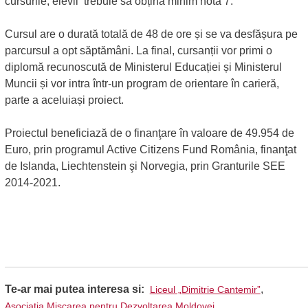
cursurile, elevii trebuie să obțină minim nota 7.
Cursul are o durată totală de 48 de ore și se va desfășura pe
parcursul a opt săptămâni. La final, cursanții vor primi o
diplomă recunoscută de Ministerul Educației și Ministerul
Muncii și vor intra într-un program de orientare în carieră,
parte a aceluiași proiect.
Proiectul beneficiază de o finanţare în valoare de 49.954 de
Euro, prin programul Active Citizens Fund România, finanţat
de Islanda, Liechtenstein şi Norvegia, prin Granturile SEE
2014-2021.
Te-ar mai putea interesa si:
,
Liceul „Dimitrie Cantemir”
Asociatia Miscarea pentru Dezvoltarea Moldovei