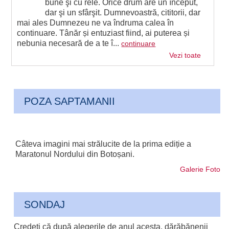
bune şi cu rele. Orice drum are un început,
dar şi un sfârşit. Dumnevoastră, cititorii, dar
mai ales Dumnezeu ne va îndruma calea în
continuare. Tânăr și entuziast fiind, ai puterea și
nebunia necesară de a te î...
continuare
Vezi toate
POZA SAPTAMANII
Câteva imagini mai strălucite de la prima ediție a
Maratonul Nordului din Botoșani.
Galerie Foto
SONDAJ
Credeți că după alegerile de anul acesta, dărăbănenii