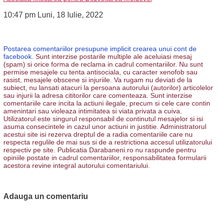
10:47 pm Luni, 18 Iulie, 2022
Postarea comentariilor presupune implicit crearea unui cont de
facebook.
Sunt interzise postarile multiple ale aceluiasi mesaj
(spam) si orice forma de reclama in cadrul comentariilor. Nu sunt
permise mesajele cu tenta antisociala, cu caracter xenofob sau
rasist, mesajele obscene si injuriile. Va rugam nu deviati de la
subiect, nu lansati atacuri la persoana autorului (autorilor) articolelor
sau injurii la adresa cititorilor care comenteaza. Sunt interzise
comentariile care incita la actiuni ilegale, precum si cele care contin
amenintari sau violeaza intimitatea si viata privata a cuiva.
Utilizatorul este singurul responsabil de continutul mesajelor si isi
asuma consecintele in cazul unor actiuni in justitie. Administratorul
acestui site isi rezerva dreptul de a radia comentariile care nu
respecta regulile de mai sus si de a restrictiona accesul utilizatorului
respectiv pe site. Publicatia Darabaneni.ro nu raspunde pentru
opiniile postate in cadrul comentariilor, responsabilitatea formularii
acestora revine integral autorului comentariului.
Adauga un comentariu