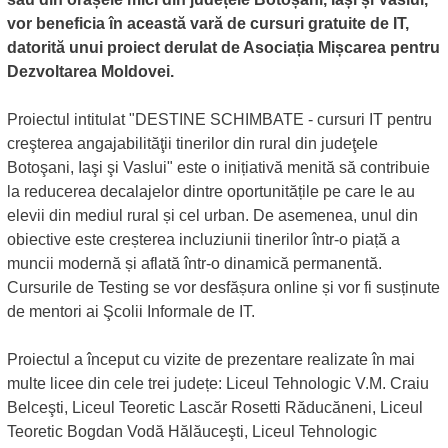
vor beneficia în această vară de cursuri gratuite de IT,
datorită unui proiect derulat de Asociația Mișcarea pentru
Dezvoltarea Moldovei.
Proiectul intitulat "DESTINE SCHIMBATE - cursuri IT pentru
creşterea angajabilităţii tinerilor din rural din judeţele
Botoşani, Iaşi şi Vaslui" este o inițiativă menită să contribuie
la reducerea decalajelor dintre oportunitățile pe care le au
elevii din mediul rural și cel urban. De asemenea, unul din
obiective este creșterea incluziunii tinerilor într-o piață a
muncii modernă și aflată într-o dinamică permanentă.
Cursurile de Testing se vor desfășura online și vor fi susținute
de mentori ai Şcolii Informale de IT.
Proiectul a început cu vizite de prezentare realizate în mai
multe licee din cele trei județe: Liceul Tehnologic V.M. Craiu
Belceşti, Liceul Teoretic Lascăr Rosetti Răducăneni, Liceul
Teoretic Bogdan Vodă Hălăuceşti, Liceul Tehnologic