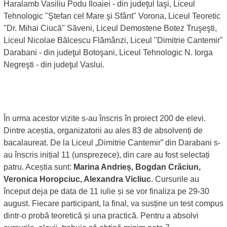
Haralamb Vasiliu Podu Iloaiei - din judeţul Iaşi, Liceul
Tehnologic "Ştefan cel Mare şi Sfânt" Vorona, Liceul Teoretic
"Dr. Mihai Ciucă" Săveni, Liceul Demostene Botez Truşeşti,
Liceul Nicolae Bălcescu Flămânzi, Liceul "Dimitrie Cantemir"
Darabani - din judeţul Botoşani, Liceul Tehnologic N. Iorga
Negreşti - din judeţul Vaslui.
În urma acestor vizite s-au înscris în proiect 200 de elevi.
Dintre aceștia, organizatorii au ales 83 de absolvenți de
bacalaureat. De la Liceul „Dimitrie Cantemir” din Darabani s-
au înscris inițial 11 (unsprezece), din care au fost selectați
patru. Aceștia sunt:
Marina Andrieș, Bogdan Crăciun,
Veronica Horopciuc, Alexandra Vicliuc
. Cursurile au
început deja pe data de 11 iulie și se vor finaliza pe 29-30
august. Fiecare participant, la final, va susține un test compus
dintr-o probă teoretică și una practică. Pentru a absolvi