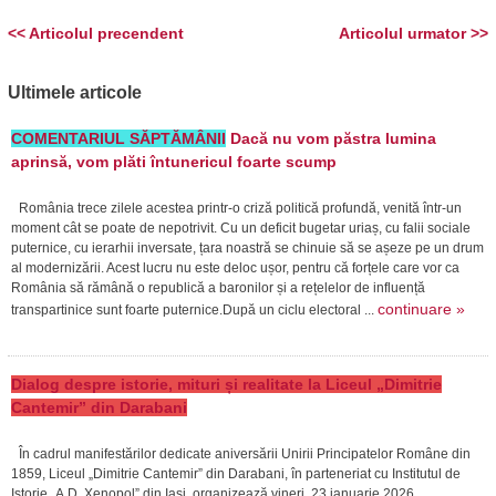
<< Articolul precendent
Articolul urmator >>
Ultimele articole
COMENTARIUL SĂPTĂMÂNII
Dacă nu vom păstra lumina
aprinsă, vom plăti întunericul foarte scump
România trece zilele acestea printr-o criză politică profundă, venită într-un
moment cât se poate de nepotrivit. Cu un deficit bugetar uriaș, cu falii sociale
puternice, cu ierarhii inversate, țara noastră se chinuie să se așeze pe un drum
al modernizării. Acest lucru nu este deloc ușor, pentru că forțele care vor ca
România să rămână o republică a baronilor și a rețelelor de influență
continuare »
transpartinice sunt foarte puternice.După un ciclu electoral ...
Dialog despre istorie, mituri și realitate la Liceul „Dimitrie
Cantemir” din Darabani
În cadrul manifestărilor dedicate aniversării Unirii Principatelor Române din
1859, Liceul „Dimitrie Cantemir” din Darabani, în parteneriat cu Institutul de
Istorie „A.D. Xenopol” din Iași, organizează vineri, 23 ianuarie 2026,