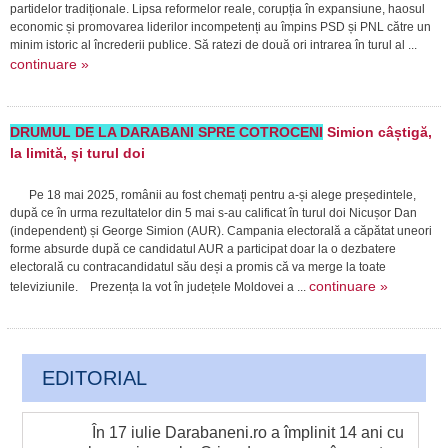
partidelor tradiționale. Lipsa reformelor reale, corupția în expansiune, haosul
economic și promovarea liderilor incompetenți au împins PSD și PNL către un
minim istoric al încrederii publice. Să ratezi de două ori intrarea în turul al ...
continuare »
DRUMUL DE LA DARABANI SPRE COTROCENI
Simion câștigă,
la limită, și turul doi
Pe 18 mai 2025, românii au fost chemați pentru a-și alege președintele,
după ce în urma rezultatelor din 5 mai s-au calificat în turul doi Nicușor Dan
(independent) și George Simion (AUR). Campania electorală a căpătat uneori
forme absurde după ce candidatul AUR a participat doar la o dezbatere
electorală cu contracandidatul său deși a promis că va merge la toate
continuare »
televiziunile. Prezența la vot în județele Moldovei a ...
EDITORIAL
În 17 iulie Darabaneni.ro a împlinit 14 ani cu