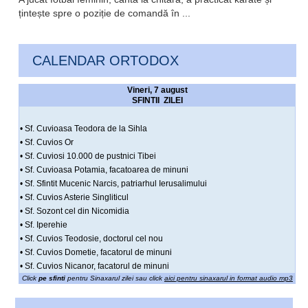
țintește spre o poziție de comandă în ...
CALENDAR ORTODOX
Vineri, 7 august
SFINTII ZILEI
• Sf. Cuvioasa Teodora de la Sihla
• Sf. Cuvios Or
• Sf. Cuviosi 10.000 de pustnici Tibei
• Sf. Cuvioasa Potamia, facatoarea de minuni
• Sf. Sfintit Mucenic Narcis, patriarhul Ierusalimului
• Sf. Cuvios Asterie Singliticul
• Sf. Sozont cel din Nicomidia
• Sf. Iperehie
• Sf. Cuvios Teodosie, doctorul cel nou
• Sf. Cuvios Dometie, facatorul de minuni
• Sf. Cuvios Nicanor, facatorul de minuni
Click
pe sfinti
pentru Sinaxarul zilei sau click
aici pentru sinaxarul in format audio mp3