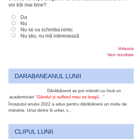
vor trăi mai bine?
Da
Nu
Nu se va schimba nimic
Nu știu, nu mă interesează
Voteaza
Vezi rezultate
DARABANEANUL LUNII
Dărăbănenii se pot mândri cu încă un
academician
”Gândul și sufletul meu se leagă…”
Începutul anului 2022 a adus pentru dărăbăneni un motiv de
mândrie. Unul dintre fii urbei, c...
CLIPUL LUNII