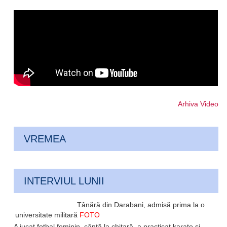
Arhiva Video
VREMEA
INTERVIUL LUNII
Tânără din Darabani, admisă prima la o
universitate militară
FOTO
A jucat fotbal feminin, cântă la chitară, a practicat karate și