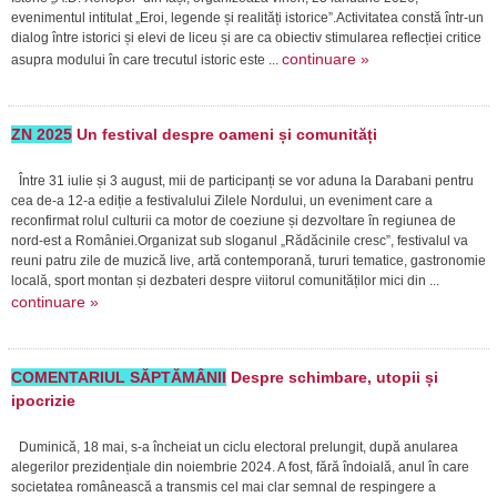
evenimentul intitulat „Eroi, legende și realități istorice”.Activitatea constă într-un
dialog între istorici și elevi de liceu și are ca obiectiv stimularea reflecției critice
continuare »
asupra modului în care trecutul istoric este ...
ZN 2025
Un festival despre oameni și comunități
Între 31 iulie și 3 august, mii de participanți se vor aduna la Darabani pentru
cea de-a 12-a ediție a festivalului Zilele Nordului, un eveniment care a
reconfirmat rolul culturii ca motor de coeziune și dezvoltare în regiunea de
nord-est a României.Organizat sub sloganul „Rădăcinile cresc”, festivalul va
reuni patru zile de muzică live, artă contemporană, tururi tematice, gastronomie
locală, sport montan și dezbateri despre viitorul comunităților mici din ...
continuare »
COMENTARIUL SĂPTĂMÂNII
Despre schimbare, utopii și
ipocrizie
Duminică, 18 mai, s-a încheiat un ciclu electoral prelungit, după anularea
alegerilor prezidențiale din noiembrie 2024. A fost, fără îndoială, anul în care
societatea românească a transmis cel mai clar semnal de respingere a