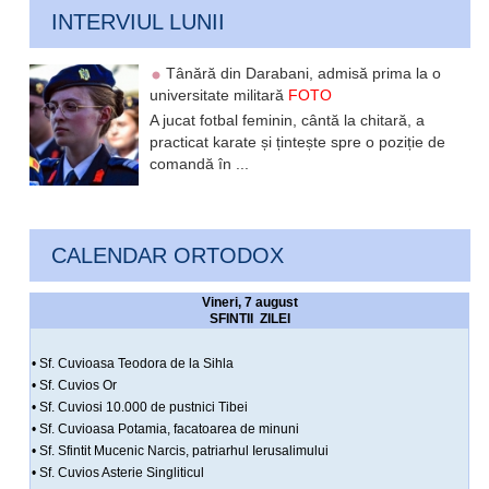
INTERVIUL LUNII
Tânără din Darabani, admisă prima la o
universitate militară
FOTO
A jucat fotbal feminin, cântă la chitară, a
practicat karate și țintește spre o poziție de
comandă în ...
CALENDAR ORTODOX
Vineri, 7 august
SFINTII ZILEI
• Sf. Cuvioasa Teodora de la Sihla
• Sf. Cuvios Or
• Sf. Cuviosi 10.000 de pustnici Tibei
• Sf. Cuvioasa Potamia, facatoarea de minuni
• Sf. Sfintit Mucenic Narcis, patriarhul Ierusalimului
• Sf. Cuvios Asterie Singliticul