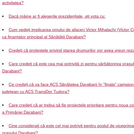
activitatea?
Dacă mâine ar fi alegerile prezidențiale, ați vota cu:
Cum vedeți implicarea omului de afaceri Victor Mihalachi (Victor C
ca finanțator principal al Sănătății Darabani?
Credeți că protestele privind starea drumurilor vor avea vreun rezu
Care credeţi că este cea mai potrivită zi pentru sărbătorirea oraşul
Darabani?
Ce credeți că va face ACS Sănătatea Darabani în ”finala” campion
județean cu ACS TransDor Tudora?
Care credeți că ar trebui să fie proiectele prioritare pentru noua 
a Primăriei Darabani?
Cine consideraţi că este cel mai potrivit pentru postul de viceprima
oraşului Darabani?