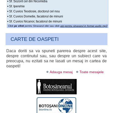
• Sf. Sozont cel din Nicomidia
• Sf. Iperehie
• Sf. Cuvios Teodosie, doctorul cel nou
• Sf. Cuvios Dometie, facatorul de minuni
• Sf. Cuvios Nicanor, facatorul de minuni
Click
pe sfinti
pentru Sinaxarul zilei sau click
aici pentru sinaxarul in format audio mp3
CARTE DE OASPETI
Daca doriti sa va spuneti parerea despre acest site,
despre continutul sau, sau despre un subiect care va
preocupa, nu ezitati sa ne lasati un mesaj in cartea de
oaspeti!
Adauga mesaj
Toate mesajele