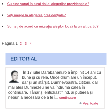
Cu cine votaţi în turul doi al alegerilor prezidenţiale?
Veţi merge la alegerile prezidenţiale?
Sunteţi de acord cu migraţia aleşilor locali la un alt partid?
Pagina
1
2
3
4
EDITORIAL
În 17 iulie Darabaneni.ro a împlinit 14 ani cu
bune şi cu rele. Orice drum are un început,
dar şi un sfârşit. Dumnevoastră, cititorii, dar
mai ales Dumnezeu ne va îndruma calea în
continuare. Tânăr și entuziast fiind, ai puterea și
nebunia necesară de a te î...
continuare
Vezi toate