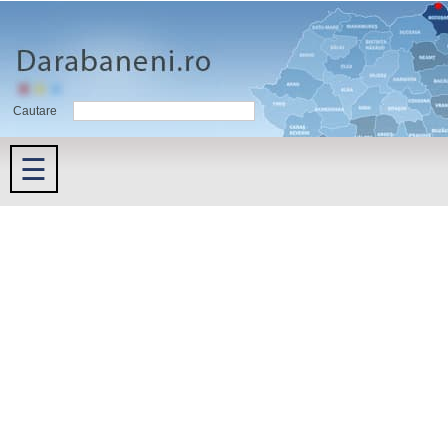
Cautare
☰