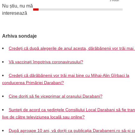
3 voturi
Nu știu, nu mă
interesează
Arhiva sondaje
Credeți că după alegerile de anul acesta, dărăbănenii vor trăi mai
Vă vaccinați împotriva coronavirusului?
Credeți că dărăbănenii vor trăi mai bine cu Mihai-Alin Gîrbaci la
conducerea Primăriei Darabani?
Cine doriți să fie viceprimar al orașului Darabani?
Sunteți de acord ca ședințele Consiliului Local Darabani să fie tra
live de către televiziunea locală sau online?
După aproape 10 ani, vă doriți ca publicația Darabaneni.ro să-și c