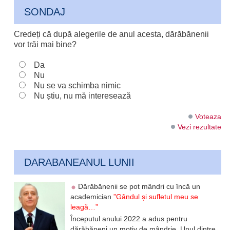
SONDAJ
Credeți că după alegerile de anul acesta, dărăbănenii
vor trăi mai bine?
Da
Nu
Nu se va schimba nimic
Nu știu, nu mă interesează
Voteaza
Vezi rezultate
DARABANEANUL LUNII
Dărăbănenii se pot mândri cu încă un
academician
”Gândul și sufletul meu se
leagă…”
Începutul anului 2022 a adus pentru
dărăbăneni un motiv de mândrie. Unul dintre