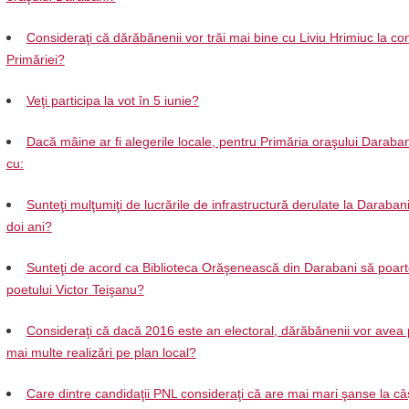
Consideraţi că dărăbănenii vor trăi mai bine cu Liviu Hrimiuc la c
Primăriei?
Veţi participa la vot în 5 iunie?
Dacă mâine ar fi alegerile locale, pentru Primăria oraşului Daraban
cu:
Sunteţi mulţumiţi de lucrările de infrastructură derulate la Darabani 
doi ani?
Sunteţi de acord ca Biblioteca Orăşenească din Darabani să poar
poetului Victor Teişanu?
Consideraţi că dacă 2016 este an electoral, dărăbănenii vor avea 
mai multe realizări pe plan local?
Care dintre candidaţii PNL consideraţi că are mai mari şanse la câ