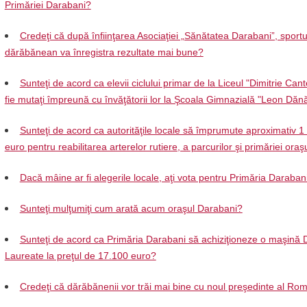
Primăriei Darabani?
Credeţi că după înfiinţarea Asociaţiei „Sănătatea Darabani”, sportu
dărăbănean va înregistra rezultate mai bune?
Sunteţi de acord ca elevii ciclului primar de la Liceul "Dimitrie Can
fie mutaţi împreună cu învăţătorii lor la Şcoala Gimnazială "Leon Dănă
Sunteţi de acord ca autorităţile locale să împrumute aproximativ 1
euro pentru reabilitarea arterelor rutiere, a parcurilor şi primăriei oraş
Dacă mâine ar fi alegerile locale, aţi vota pentru Primăria Daraban
Sunteţi mulţumiţi cum arată acum oraşul Darabani?
Sunteţi de acord ca Primăria Darabani să achiziţioneze o maşină 
Laureate la preţul de 17.100 euro?
Credeţi că dărăbănenii vor trăi mai bine cu noul preşedinte al Ro