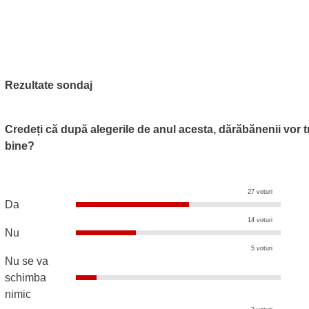
Rezultate sondaj
Credeți că după alegerile de anul acesta, dărăbănenii vor t
bine?
27 voturi
Da
14 voturi
Nu
5 voturi
Nu se va
schimba
nimic