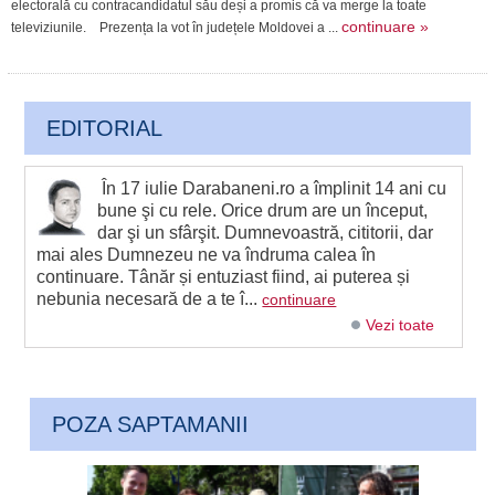
electorală cu contracandidatul său deși a promis că va merge la toate
continuare »
televiziunile. Prezența la vot în județele Moldovei a ...
EDITORIAL
În 17 iulie Darabaneni.ro a împlinit 14 ani cu
bune şi cu rele. Orice drum are un început,
dar şi un sfârşit. Dumnevoastră, cititorii, dar
mai ales Dumnezeu ne va îndruma calea în
continuare. Tânăr și entuziast fiind, ai puterea și
nebunia necesară de a te î...
continuare
Vezi toate
POZA SAPTAMANII