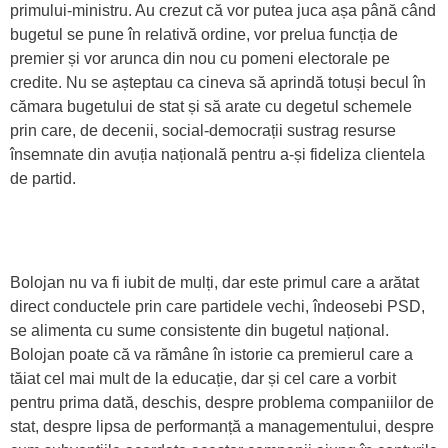
primului-ministru. Au crezut că vor putea juca așa până când
bugetul se pune în relativă ordine, vor prelua funcția de
premier și vor arunca din nou cu pomeni electorale pe
credite. Nu se așteptau ca cineva să aprindă totuși becul în
cămara bugetului de stat și să arate cu degetul schemele
prin care, de decenii, social-democrații sustrag resurse
însemnate din avuția națională pentru a-și fideliza clientela
de partid.
Bolojan nu va fi iubit de mulți, dar este primul care a arătat
direct conductele prin care partidele vechi, îndeosebi PSD,
se alimenta cu sume consistente din bugetul național.
Bolojan poate că va rămâne în istorie ca premierul care a
tăiat cel mai mult de la educație, dar și cel care a vorbit
pentru prima dată, deschis, despre problema companiilor de
stat, despre lipsa de performanță a managementului, despre