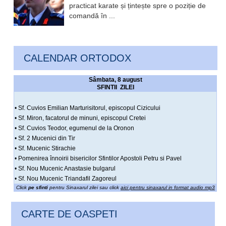
practicat karate și țintește spre o poziție de
comandă în ...
CALENDAR ORTODOX
Sâmbata, 8 august
SFINTII ZILEI
• Sf. Cuvios Emilian Marturisitorul, episcopul Cizicului
• Sf. Miron, facatorul de minuni, episcopul Cretei
• Sf. Cuvios Teodor, egumenul de la Oronon
• Sf. 2 Mucenici din Tir
• Sf. Mucenic Stirachie
• Pomenirea înnoirii bisericilor Sfintilor Apostoli Petru si Pavel
• Sf. Nou Mucenic Anastasie bulgarul
• Sf. Nou Mucenic Triandafil Zagoreul
Click
pe sfinti
pentru Sinaxarul zilei sau click
aici pentru sinaxarul in format audio mp3
CARTE DE OASPETI