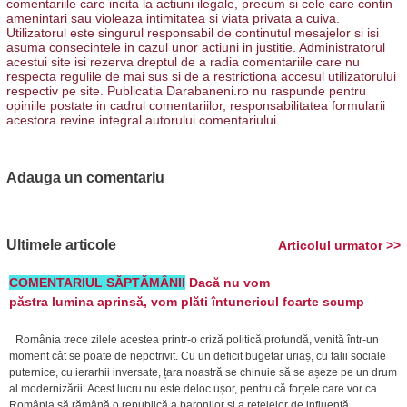
comentariile care incita la actiuni ilegale, precum si cele care contin
amenintari sau violeaza intimitatea si viata privata a cuiva.
Utilizatorul este singurul responsabil de continutul mesajelor si isi
asuma consecintele in cazul unor actiuni in justitie. Administratorul
acestui site isi rezerva dreptul de a radia comentariile care nu
respecta regulile de mai sus si de a restrictiona accesul utilizatorului
respectiv pe site. Publicatia Darabaneni.ro nu raspunde pentru
opiniile postate in cadrul comentariilor, responsabilitatea formularii
acestora revine integral autorului comentariului.
Adauga un comentariu
Ultimele articole
Articolul urmator >>
COMENTARIUL SĂPTĂMÂNII
Dacă nu vom
păstra lumina aprinsă, vom plăti întunericul foarte scump
România trece zilele acestea printr-o criză politică profundă, venită într-un
moment cât se poate de nepotrivit. Cu un deficit bugetar uriaș, cu falii sociale
puternice, cu ierarhii inversate, țara noastră se chinuie să se așeze pe un drum
al modernizării. Acest lucru nu este deloc ușor, pentru că forțele care vor ca
România să rămână o republică a baronilor și a rețelelor de influență