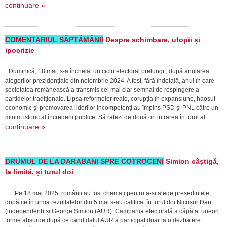
continuare »
COMENTARIUL SĂPTĂMÂNII
Despre schimbare, utopii și
ipocrizie
Duminică, 18 mai, s-a încheiat un ciclu electoral prelungit, după anularea
alegerilor prezidențiale din noiembrie 2024. A fost, fără îndoială, anul în care
societatea românească a transmis cel mai clar semnal de respingere a
partidelor tradiționale. Lipsa reformelor reale, corupția în expansiune, haosul
economic și promovarea liderilor incompetenți au împins PSD și PNL către un
minim istoric al încrederii publice. Să ratezi de două ori intrarea în turul al ...
continuare »
DRUMUL DE LA DARABANI SPRE COTROCENI
Simion câștigă,
la limită, și turul doi
Pe 18 mai 2025, românii au fost chemați pentru a-și alege președintele,
după ce în urma rezultatelor din 5 mai s-au calificat în turul doi Nicușor Dan
(independent) și George Simion (AUR). Campania electorală a căpătat uneori
forme absurde după ce candidatul AUR a participat doar la o dezbatere