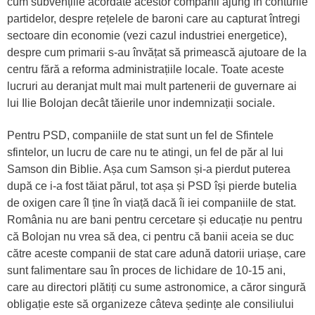
cum subvențiile acordate acestor companii ajung în conturile
partidelor, despre rețelele de baroni care au capturat întregi
sectoare din economie (vezi cazul industriei energetice),
despre cum primarii s-au învățat să primească ajutoare de la
centru fără a reforma administrațiile locale. Toate aceste
lucruri au deranjat mult mai mult partenerii de guvernare ai
lui Ilie Bolojan decât tăierile unor indemnizații sociale.
Pentru PSD, companiile de stat sunt un fel de Sfintele
sfintelor, un lucru de care nu te atingi, un fel de păr al lui
Samson din Biblie. Așa cum Samson și-a pierdut puterea
după ce i-a fost tăiat părul, tot așa și PSD își pierde butelia
de oxigen care îl ține în viață dacă îi iei companiile de stat.
România nu are bani pentru cercetare și educație nu pentru
că Bolojan nu vrea să dea, ci pentru că banii aceia se duc
către aceste companii de stat care adună datorii uriașe, care
sunt falimentare sau în proces de lichidare de 10-15 ani,
care au directori plătiți cu sume astronomice, a căror singură
obligație este să organizeze câteva ședințe ale consiliului