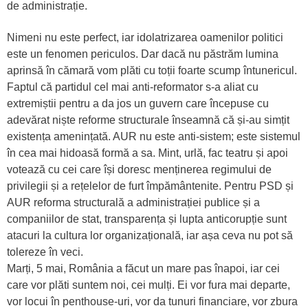
de administrație.
Nimeni nu este perfect, iar idolatrizarea oamenilor politici
este un fenomen periculos. Dar dacă nu păstrăm lumina
aprinsă în cămară vom plăti cu toții foarte scump întunericul.
Faptul că partidul cel mai anti-reformator s-a aliat cu
extremiștii pentru a da jos un guvern care începuse cu
adevărat niște reforme structurale înseamnă că și-au simțit
existența amenințată. AUR nu este anti-sistem; este sistemul
în cea mai hidoasă formă a sa. Mint, urlă, fac teatru și apoi
votează cu cei care își doresc menținerea regimului de
privilegii și a rețelelor de furt împământenite. Pentru PSD și
AUR reforma structurală a administrației publice și a
companiilor de stat, transparența și lupta anticorupție sunt
atacuri la cultura lor organizațională, iar așa ceva nu pot să
tolereze în veci.
Marți, 5 mai, România a făcut un mare pas înapoi, iar cei
care vor plăti suntem noi, cei mulți. Ei vor fura mai departe,
vor locui în penthouse-uri, vor da tunuri financiare, vor zbura