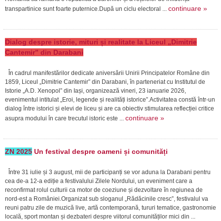
continuare »
transpartinice sunt foarte puternice.După un ciclu electoral ...
Dialog despre istorie, mituri și realitate la Liceul „Dimitrie
Cantemir” din Darabani
În cadrul manifestărilor dedicate aniversării Unirii Principatelor Române din
1859, Liceul „Dimitrie Cantemir” din Darabani, în parteneriat cu Institutul de
Istorie „A.D. Xenopol” din Iași, organizează vineri, 23 ianuarie 2026,
evenimentul intitulat „Eroi, legende și realități istorice”.Activitatea constă într-un
dialog între istorici și elevi de liceu și are ca obiectiv stimularea reflecției critice
continuare »
asupra modului în care trecutul istoric este ...
ZN 2025
Un festival despre oameni și comunități
Între 31 iulie și 3 august, mii de participanți se vor aduna la Darabani pentru
cea de-a 12-a ediție a festivalului Zilele Nordului, un eveniment care a
reconfirmat rolul culturii ca motor de coeziune și dezvoltare în regiunea de
nord-est a României.Organizat sub sloganul „Rădăcinile cresc”, festivalul va
reuni patru zile de muzică live, artă contemporană, tururi tematice, gastronomie
locală, sport montan și dezbateri despre viitorul comunităților mici din ...