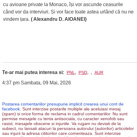
cu avioane private la Monaco, își vor ascunde ceasurile
când vor da interviuri. Și vor face toate astea urlând că nu ne
vindem țara.
( Alexandru D. AIOANEI)
Te-ar mai putea interesa si:
,
,
,
PNL
PSD
AUR
4:37 pm Sambata, 09 Mai, 2026
Postarea comentariilor presupune implicit crearea unui cont de
facebook.
Sunt interzise postarile multiple ale aceluiasi mesaj
(spam) si orice forma de reclama in cadrul comentariilor. Nu sunt
permise mesajele cu tenta antisociala, cu caracter xenofob sau
rasist, mesajele obscene si injuriile. Va rugam nu deviati de la
subiect, nu lansati atacuri la persoana autorului (autorilor) articolelor
sau injurii la adresa cititorilor care comenteaza. Sunt interzise