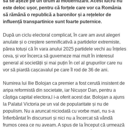
să se așeze pe un drum al modernizării. Acest lucru nu
este deloc ușor, pentru că forțele care vor ca România
să rămână o republică a baronilor și a rețelelor de
influență transpartinice sunt foarte puternice.
După un ciclu electoral complicat, în care am avut alegeri
anulate și o creștere semnificativă a partidelor extremiste,
părea totuși că în vara anului 2025 partidele vechi au înțeles
ceva, și vor încerca să guverneze mai mult în interesul
general al societății și mai puțin în cel al grupurilor care nu
vor să piardă cașcavalul pe care îl rod de 36 de ani.
Numirea lui Ilie Bolojan ca premier a fost cerută insistent de
aripa reformistă din societate, iar Nicușor Dan, pentru a
câștiga capital electora,l i-a oferit acest dar. Bolojan a ajuns
la Palatul Victoria pe un val de popularitate și nu de
populism. Nu a aruncat niciodată cu vorbe mari, nu s-a
înfierbântat în discursuri și nici nu a încercat să vândă
frumos ceea ce nu aveam. A spus de la început că urmează