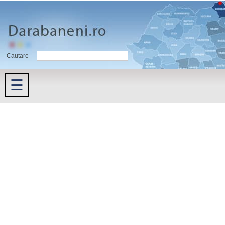
Cautare
☰