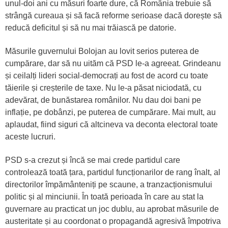
unul-doi ani cu măsuri foarte dure, că România trebuie să
strângă cureaua și să facă reforme serioase dacă dorește să
reducă deficitul și să nu mai trăiască pe datorie.
Măsurile guvernului Bolojan au lovit serios puterea de
cumpărare, dar să nu uităm că PSD le-a agreeat. Grindeanu
și ceilalți lideri social-democrați au fost de acord cu toate
tăierile și creșterile de taxe. Nu le-a păsat niciodată, cu
adevărat, de bunăstarea românilor. Nu dau doi bani pe
inflație, pe dobânzi, pe puterea de cumpărare. Mai mult, au
aplaudat, fiind siguri că altcineva va deconta electoral toate
aceste lucruri.
PSD s-a crezut și încă se mai crede partidul care
controlează toată țara, partidul funcționarilor de rang înalt, al
directorilor împământeniți pe scaune, a tranzacționismului
politic și al minciunii. În toată perioada în care au stat la
guvernare au practicat un joc dublu, au aprobat măsurile de
austeritate și au coordonat o propagandă agresivă împotriva