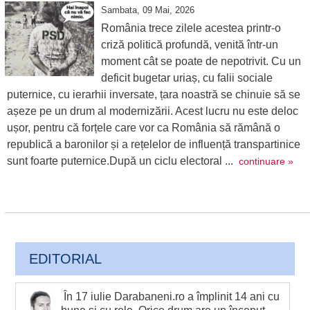
Sambata, 09 Mai, 2026
România trece zilele acestea printr-o
criză politică profundă, venită într-un
moment cât se poate de nepotrivit. Cu un
deficit bugetar uriaș, cu falii sociale
puternice, cu ierarhii inversate, țara noastră se chinuie să se
așeze pe un drum al modernizării. Acest lucru nu este deloc
ușor, pentru că forțele care vor ca România să rămână o
republică a baronilor și a rețelelor de influență transpartinice
sunt foarte puternice.După un ciclu electoral ...
continuare »
EDITORIAL
În 17 iulie Darabaneni.ro a împlinit 14 ani cu