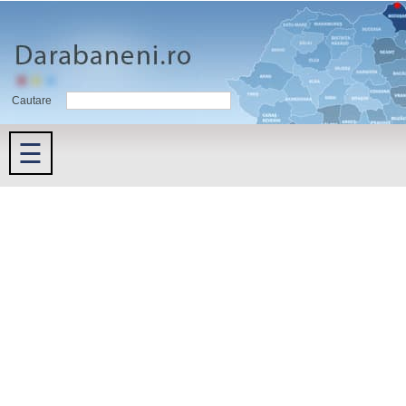
Cautare
☰