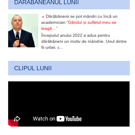
DARABANEANUL LUNII
Dărăbănenii se pot mândri cu încă un
academician
”Gândul și sufletul meu se
leagă…”
Începutul anului 2022 a adus pentru
dărăbăneni un motiv de mândrie. Unul dintre
fii urbei, c...
CLIPUL LUNII