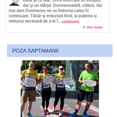
bune şi cu rele. Orice drum are un început,
dar şi un sfârşit. Dumnevoastră, cititorii, dar
mai ales Dumnezeu ne va îndruma calea în
continuare. Tânăr și entuziast fiind, ai puterea și
nebunia necesară de a te î...
continuare
Vezi toate
POZA SAPTAMANII