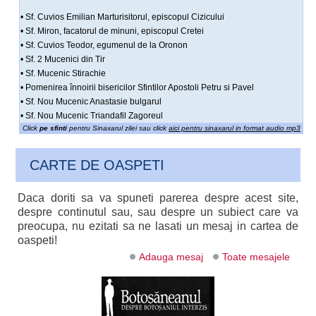
• Sf. Cuvios Emilian Marturisitorul, episcopul Cizicului
• Sf. Miron, facatorul de minuni, episcopul Cretei
• Sf. Cuvios Teodor, egumenul de la Oronon
• Sf. 2 Mucenici din Tir
• Sf. Mucenic Stirachie
• Pomenirea înnoirii bisericilor Sfintilor Apostoli Petru si Pavel
• Sf. Nou Mucenic Anastasie bulgarul
• Sf. Nou Mucenic Triandafil Zagoreul
Click
pe sfinti
pentru Sinaxarul zilei sau click
aici pentru sinaxarul in format audio mp3
CARTE DE OASPETI
Daca doriti sa va spuneti parerea despre acest site,
despre continutul sau, sau despre un subiect care va
preocupa, nu ezitati sa ne lasati un mesaj in cartea de
oaspeti!
Adauga mesaj
Toate mesajele