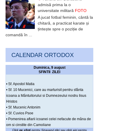
admisă prima la o
universitate militară
FOTO
A jucat fotbal feminin, cântă la
chitară, a practicat karate și
țintește spre o poziție de
comandă în ...
CALENDAR ORTODOX
Duminica, 9 august
SFINTII ZILEI
• Sf. Apostol Matia
• Sf. 10 Mucenici, care au marturisit pentru sfânta
icoana a Mântuitorului si Dumnezeului nostru Iisus
Hristos
• Sf. Mucenic Antonim
• Sf. Cuvios Psoe
• Pomenirea aflarii icoanei celei nefacute de mâna de
om si cinstite din Camoliane
Click
pe sfinti
pentru Sinaxarul zilei sau click
aici pentru