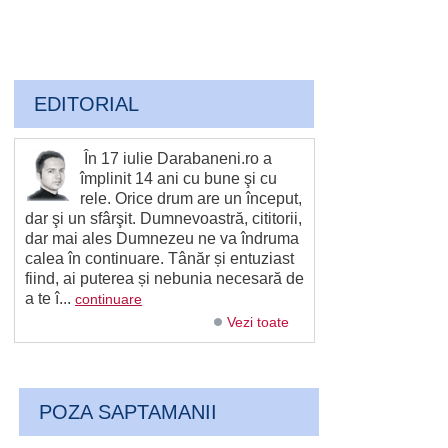
EDITORIAL
În 17 iulie Darabaneni.ro a
împlinit 14 ani cu bune şi cu
rele. Orice drum are un început,
dar şi un sfârşit. Dumnevoastră, cititorii,
dar mai ales Dumnezeu ne va îndruma
calea în continuare. Tânăr și entuziast
fiind, ai puterea și nebunia necesară de
a te î...
continuare
Vezi toate
POZA SAPTAMANII