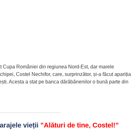
gat Cupa României din regiunea Nord-Est, dar marele
hipei, Costel Nechifor, care, surprinzător, și-a făcut apariția
rești. Acesta a stat pe banca dărăbănenilor o bună parte din
rajele vieții
”Alături de tine, Costel!”