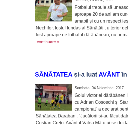
Fotbalul trebuie să uneas
aproape 20 de ani am cuno
amabil și cu un respect ieș
Nechifor, fostul fundaș al Sănătății, ulterior d
fost aproape de fotbalul dărăbănean, nu numai
continuare »
SĂNĂTATEA
și-a luat
AVÂNT
în
Sambata, 04 Noiembrie, 2017
Golul victoriei dărăbănenil
cu Adrian Cososchi și Stan
campionat” a declarat pen
Sănătatea Darabani. ”Jucătorii și-au făcut datori
Cristian Crețu. Avântul Valea Mărului se declar