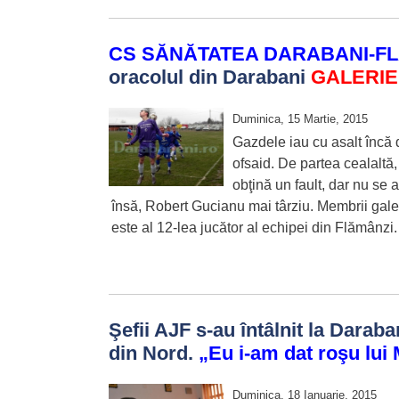
CS SĂNĂTATEA DARABANI-FL
oracolul din Darabani
GALERIE
Duminica, 15 Martie, 2015
Gazdele iau cu asalt încă d
ofsaid. De partea cealaltă
obţină un fault, dar nu se 
însă, Robert Gucianu mai târziu. Membrii galer
este al 12-lea jucător al echipei din Flămânzi. 
Şefii AJF s-au întâlnit la Daraba
din Nord.
„Eu i-am dat roşu lu
Duminica, 18 Ianuarie, 2015