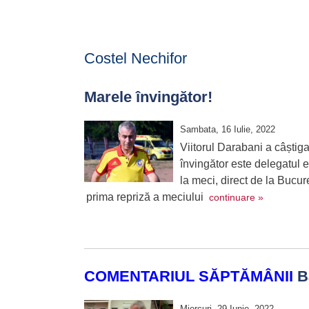
Costel Nechifor
Marele învingător!
Sambata, 16 Iulie, 2022
Viitorul Darabani a câști
învingător este delegatul ec
la meci, direct de la Bucu
prima repriză a meciului
continuare »
COMENTARIUL SĂPTĂMÂNII
Ba
Miercuri, 29 Iunie, 2022