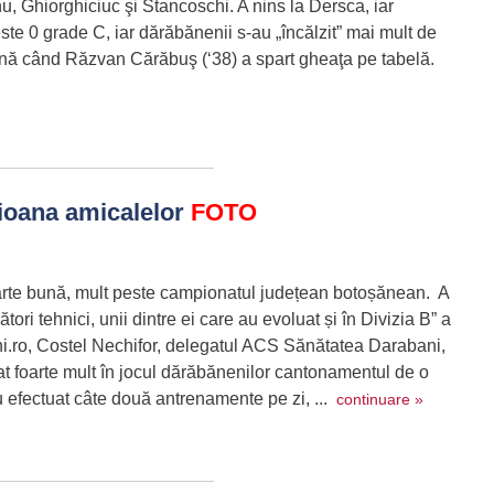
 Ghiorghiciuc şi Stancoschi. A nins la Dersca, iar
ste 0 grade C, iar dărăbănenii s-au „încălzit” mai mult de
ână când Răzvan Cărăbuş (‘38) a spart gheaţa pe tabelă.
ioana amicalelor
FOTO
arte bună, mult peste campionatul județean botoșănean. A
tori tehnici, unii dintre ei care au evoluat și în Divizia B” a
i.ro, Costel Nechifor, delegatul ACS Sănătatea Darabani,
at foarte mult în jocul dărăbănenilor cantonamentul de o
u efectuat câte două antrenamente pe zi, ...
continuare »