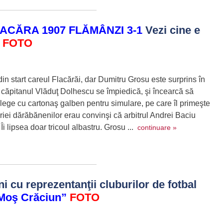
ACĂRA 1907 FLĂMÂNZI 3-1
Vezi cine e
 FOTO
in start careul Flacărăi, dar Dumitru Grosu este surprins în
, căpitanul Vlăduţ Dolhescu se împiedică, şi încearcă să
alege cu cartonaş galben pentru simulare, pe care îl primeşte
iei dărăbănenilor erau convinşi că arbitrul Andrei Baciu
Îi lipsea doar tricoul albastru. Grosu ...
continuare »
ni cu reprezentanţii cluburilor de fotbal
i Moş Crăciun”
FOTO