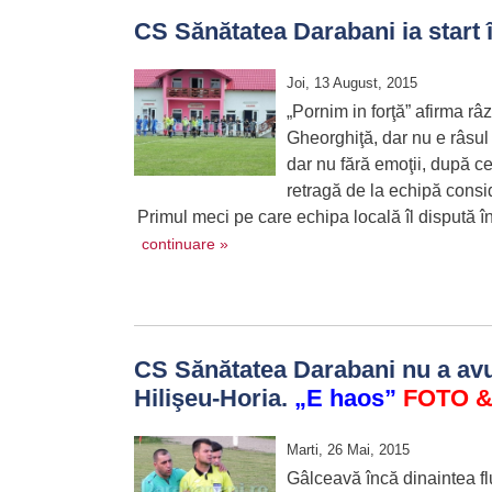
CS Sănătatea Darabani ia start
Joi, 13 August, 2015
„Pornim in forţă” afirma râ
Gheorghiţă, dar nu e râsul
dar nu fără emoţii, după ce
retragă de la echipă consid
Primul meci pe care echipa locală îl dispută î
continuare »
CS Sănătatea Darabani nu a av
Hilişeu-Horia.
„E haos”
FOTO
&
Marti, 26 Mai, 2015
Gâlceavă încă dinaintea fl