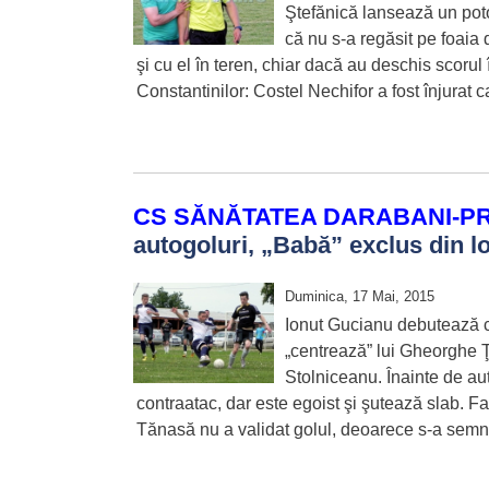
Ştefănică lansează un poto
că nu s-a regăsit pe foaia 
şi cu el în teren, chiar dacă au deschis scorul
Constantinilor: Costel Nechifor a fost înjurat ca
CS SĂNĂTATEA DARABANI-PR
autogoluri, „Babă” exclus din l
Duminica, 17 Mai, 2015
Ionut Gucianu debutează cu
„centrează” lui Gheorghe Ţ
Stolniceanu. Înainte de a
contraatac, dar este egoist şi şutează slab. F
Tănasă nu a validat golul, deoarece s-a semna