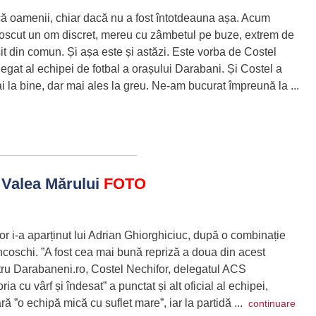
că oamenii, chiar dacă nu a fost întotdeauna așa. Acum
scut un om discret, mereu cu zâmbetul pe buze, extrem de
it din comun. Și așa este și astăzi. Este vorba de Costel
elegat al echipei de fotbal a orașului Darabani. Și Costel a
 la bine, dar mai ales la greu. Ne-am bucurat împreună la ...
 Valea Mărului
FOTO
or i-a aparținut lui Adrian Ghiorghiciuc, după o combinație
coschi. ”A fost cea mai bună repriză a doua din acest
tru Darabaneni.ro, Costel Nechifor, delegatul ACS
a cu vârf și îndesat” a punctat și alt oficial al echipei,
ă ”o echipă mică cu suflet mare”, iar la partidă ...
continuare