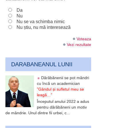
Da
Nu
Nu se va schimba nimic
Nu știu, nu mă interesează
Voteaza
Vezi rezultate
DARABANEANUL LUNII
Dărăbănenii se pot mândri
cu încă un academician
”Gândul și sufletul meu se
leagă…”
Începutul anului 2022 a adus
pentru dărăbăneni un motiv
de mândrie. Unul dintre fii urbei, c...