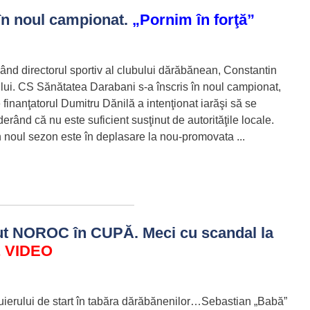
 în noul campionat.
„Pornim în forţă”
zând directorul sportiv al clubului dărăbănean, Constantin
 lui. CS Sănătatea Darabani s-a înscris în noul campionat,
 finanţatorul Dumitru Dănilă a intenţionat iarăşi să se
erând că nu este suficient susţinut de autorităţile locale.
n noul sezon este în deplasare la nou-promovata ...
ut NOROC în CUPĂ. Meci cu scandal la
 VIDEO
uierului de start în tabăra dărăbănenilor…Sebastian „Babă”