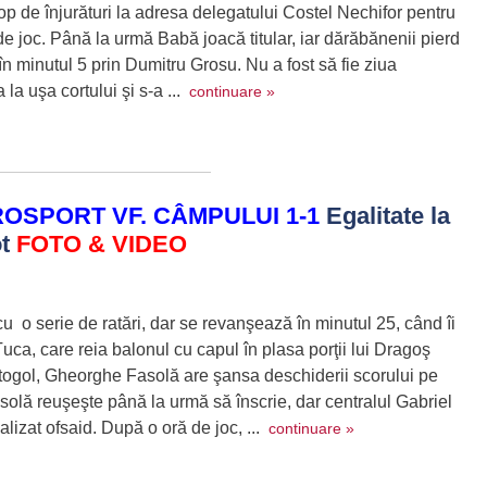
p de înjurături la adresa delegatului Costel Nechifor pentru
de joc. Până la urmă Babă joacă titular, iar dărăbănenii pierd
 în minutul 5 prin Dumitru Grosu. Nu a fost să fie ziua
 la uşa cortului şi s-a ...
continuare »
OSPORT VF. CÂMPULUI 1-1
Egalitate la
ot
FOTO & VIDEO
 o serie de ratări, dar se revanşează în minutul 25, când îi
uca, care reia balonul cu capul în plasa porţii lui Dragoş
utogol, Gheorghe Fasolă are şansa deschiderii scorului pe
asolă reuşeşte până la urmă să înscrie, dar centralul Gabriel
lizat ofsaid. După o oră de joc, ...
continuare »