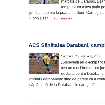
marcate de Cărăbuş, Eşanu,
temperatura a fost puţin pe
jumătate de oră la poarta lui Sorin Cărpuş, p
Florin Eşan ...
continuare »
ACS Sănătatea Darabani, camp
Sambata, 25 Februarie, 2017
„Sucevenii au o echipă fo
fost un meci frumos, cu jucă
declarat pentru Darabanen
oficialul dărăbănean fiind de părere că a cont
săptămână de la Darabani, în care jucătorii a