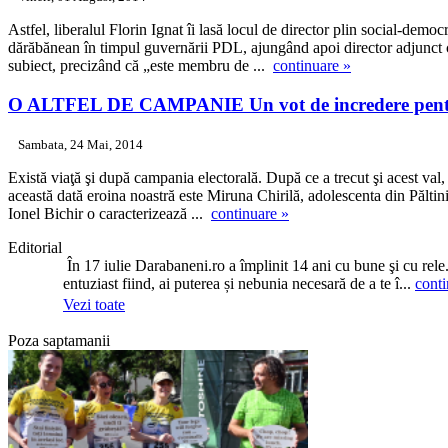
Astfel, liberalul Florin Ignat îi lasă locul de director plin social-demo
dărăbănean în timpul guvernării PDL, ajungând apoi director adjunct câ
subiect, precizând că „este membru de ...
continuare »
O ALTFEL DE CAMPANIE
Un vot de incredere pent
Sambata, 24 Mai, 2014
Există viaţă şi după campania electorală. După ce a trecut şi acest val
această dată eroina noastră este Miruna Chirilă, adolescenta din Păltini
Ionel Bichir o caracterizează ...
continuare »
Editorial
În 17 iulie Darabaneni.ro a împlinit 14 ani cu bune şi cu rele
entuziast fiind, ai puterea și nebunia necesară de a te î...
conti
Vezi toate
Poza saptamanii