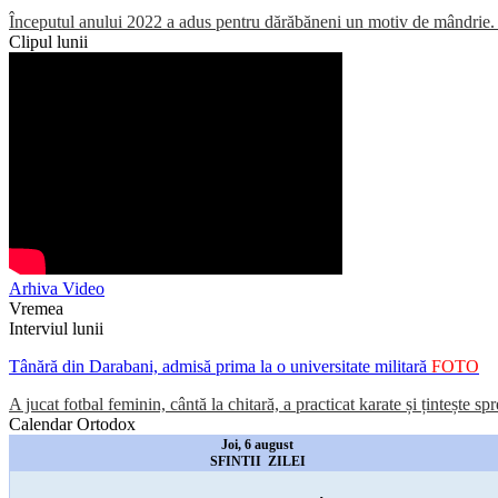
Începutul anului 2022 a adus pentru dărăbăneni un motiv de mândrie. Un
Clipul lunii
Arhiva Video
Vremea
Interviul lunii
Tânără din Darabani, admisă prima la o universitate militară
FOTO
A jucat fotbal feminin, cântă la chitară, a practicat karate și țintește sp
Calendar Ortodox
Joi, 6 august
SFINTII ZILEI