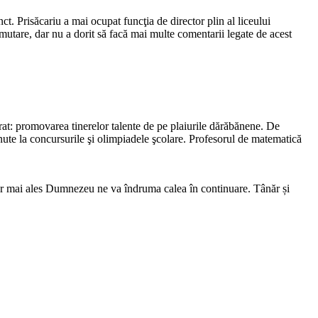
ct. Prisăcariu a mai ocupat funcţia de director plin al liceului
utare, dar nu a dorit să facă mai multe comentarii legate de acest
ărat: promovarea tinerelor talente de pe plaiurile dărăbănene. De
inute la concursurile şi olimpiadele şcolare. Profesorul de matematică
 dar mai ales Dumnezeu ne va îndruma calea în continuare. Tânăr și