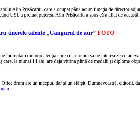
cratului Alin Prisăcariu, care a ocupat până acum funcţia de director adjun
nd USL a preluat puterea. Alin Prisăcariu a spus că a aflat de această m
ru tinerele talente „Cangurul de aur”
FOTO
, ne îndreptăm din nou atenţia spre ce ar trebui să ne intereseze cu adev
ş care, la numai 14 ani, are deja vitrina plină de medalii şi diplome obţ
. Orice drum are un început, dar şi un sfârşit. Dumnevoastră, cititorii,
nuare