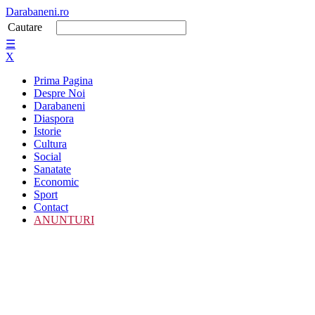
Darabaneni.ro
Cautare
☰
X
Prima Pagina
Despre Noi
Darabaneni
Diaspora
Istorie
Cultura
Social
Sanatate
Economic
Sport
Contact
ANUNTURI