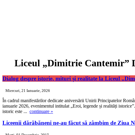
Liceul „Dimitrie Cantemir”
Dialog despre istorie, mituri și realitate la Liceul „
Miercuri, 21 Ianuarie, 2026
În cadrul manifestărilor dedicate aniversării Unirii Principatelor Rom
ianuarie 2026, evenimentul intitulat „Eroi, legende și realități istorice”.
istoric este ...
continuare »
Liceenii dărăbăneni ne-au făcut să zâmbim de Ziua 
Marti, 01 Decembrie, 2015