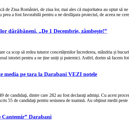
 de Ziua României, de ziua lor, mai ales că majoritatea au optat să ne a
u prea a fost favorabilă pentru a ne desfăşura proiectul, de aceea ne ce
ilor dărăbăneni.
„De 1 Decembrie, zâmbeşte!”
e ca scop să redea tuturor concetățenilor încrederea, mândria și bucuria
rsul istoriei pentru a ne ține uniți și puternici. Astfel, dorim să facem f
te media pe tara la Darabani
VEZI
notele
49 de candidaţi, dintre care 282 au fost declaraţi admişi. Cu acest proc
cris 55 de candidaţi pentru sesiunea de toamnă. Au obţinut medii peste
e Cantemir” Darabani