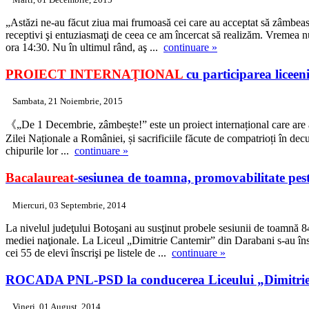
„Astăzi ne-au făcut ziua mai frumoasă cei care au acceptat să zâmbească
receptivi şi entuziasmaţi de ceea ce am încercat să realizăm. Vremea n
ora 14:30. Nu în ultimul rând, aş ...
continuare »
PROIECT INTERNAŢIONAL
cu participarea liceen
Sambata, 21 Noiembrie, 2015
《„De 1 Decembrie, zâmbește!” este un proiect internațional care are ar
Zilei Naționale a României, și sacrificiile făcute de compatrioți în decu
chipurile lor ...
continuare »
Bacalaureat
-sesiunea de toamna, promovabilitate pes
Miercuri, 03 Septembrie, 2014
La nivelul judeţului Botoşani au susţinut probele sesiunii de toamnă 8
mediei naţionale. La Liceul „Dimitrie Cantemir” din Darabani s-au îns
cei 55 de elevi înscrişi pe listele de ...
continuare »
ROCADA
PNL-PSD la conducerea Liceului „Dimitri
Vineri, 01 August, 2014