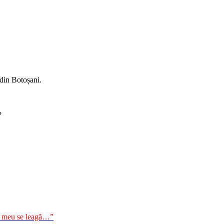
 din Botoșani.
?
ul meu se leagă…”