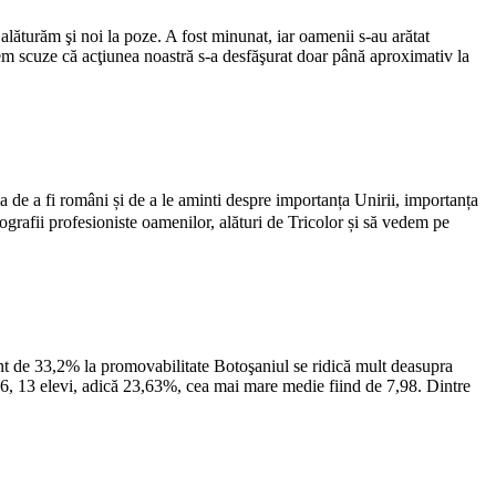
lăturăm şi noi la poze. A fost minunat, iar oamenii s-au arătat
rem scuze că acţiunea noastră s-a desfăşurat doar până aproximativ la
 de a fi români și de a le aminti despre importanța Unirii, importanța
otografii profesioniste oamenilor, alături de Tricolor și să vedem pe
ent de 33,2% la promovabilitate Botoşaniul se ridică mult deasupra
 6, 13 elevi, adică 23,63%, cea mai mare medie fiind de 7,98. Dintre