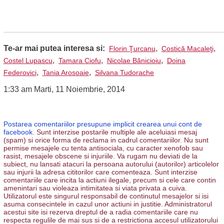
Te-ar mai putea interesa si:
,
,
Florin Ţurcanu
Costică Macaleţi
,
,
,
Costel Lupascu
Tamara Ciofu
Nicolae Bănicioiu
Doina
,
,
Federovici
Tania Arosoaie
Silvana Tudorache
1:33 am Marti, 11 Noiembrie, 2014
Postarea comentariilor presupune implicit crearea unui cont de
facebook.
Sunt interzise postarile multiple ale aceluiasi mesaj
(spam) si orice forma de reclama in cadrul comentariilor. Nu sunt
permise mesajele cu tenta antisociala, cu caracter xenofob sau
rasist, mesajele obscene si injuriile. Va rugam nu deviati de la
subiect, nu lansati atacuri la persoana autorului (autorilor) articolelor
sau injurii la adresa cititorilor care comenteaza. Sunt interzise
comentariile care incita la actiuni ilegale, precum si cele care contin
amenintari sau violeaza intimitatea si viata privata a cuiva.
Utilizatorul este singurul responsabil de continutul mesajelor si isi
asuma consecintele in cazul unor actiuni in justitie. Administratorul
acestui site isi rezerva dreptul de a radia comentariile care nu
respecta regulile de mai sus si de a restrictiona accesul utilizatorului