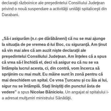
declaraţii războinice ale preşedintelui Consiliului Judeţean
privind o nouă suspendare a activităţii unităţii spitaliceşti din
Darabani.
„Să-i asigurăm (n.r.-pe dărăbăneni) că nu se mai ajunge
la situaţia de pe vremea d-lui Boc, cu siguranţă. Am ţinut
să vin mai ales că am auzit nişte declaraţii ale
preşedintelui Consiliului Judeţean. Am înţeles că a spus
că vrea să-l închidă el, deci vă asigur eu că nu se va
întâmpla lucrul acesta, ci, din contră, vom încerca să
sprijinim cu mai mult. Eu mâine sunt în zonă pentru că
mai deschidem un spital. Ce vrea Ţurcanu şi cu ăia ai lui,
sigur nu se întâmplă. Staţi liniştiţi din punctul ăsta de
vedere”
a spus
Nicolae Bănicioiu
. Un angajat al spitalului i-
a adresat mulţumiri ministrului Sănătăţii.