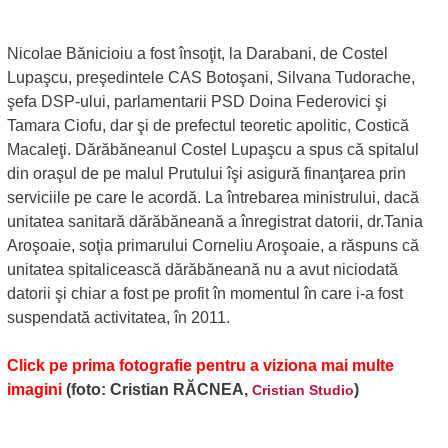
Nicolae Bănicioiu a fost însoţit, la Darabani, de Costel
Lupaşcu, preşedintele CAS Botoşani, Silvana Tudorache,
şefa DSP-ului, parlamentarii PSD Doina Federovici şi
Tamara Ciofu, dar şi de prefectul teoretic apolitic, Costică
Macaleţi. Dărăbăneanul Costel Lupaşcu a spus că spitalul
din oraşul de pe malul Prutului îşi asigură finanţarea prin
serviciile pe care le acordă. La întrebarea ministrului, dacă
unitatea sanitară dărăbăneană a înregistrat datorii, dr.Tania
Aroşoaie, soţia primarului Corneliu Aroşoaie, a răspuns că
unitatea spitalicească dărăbăneană nu a avut niciodată
datorii şi chiar a fost pe profit în momentul în care i-a fost
suspendată activitatea, în 2011.
Click pe prima fotografie pentru a viziona mai multe
imagini
(foto: Cristian RĂCNEA,
)
Cristian Studio