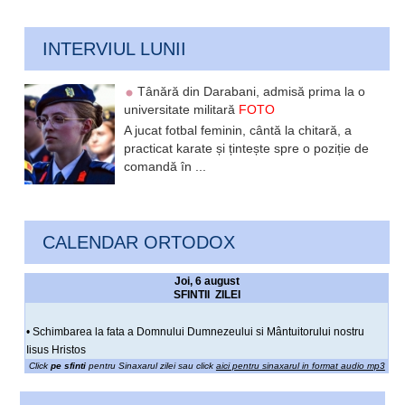
INTERVIUL LUNII
Tânără din Darabani, admisă prima la o
universitate militară
FOTO
A jucat fotbal feminin, cântă la chitară, a
practicat karate și țintește spre o poziție de
comandă în ...
CALENDAR ORTODOX
Joi, 6 august
SFINTII ZILEI
• Schimbarea la fata a Domnului Dumnezeului si Mântuitorului nostru
Iisus Hristos
Click
pe sfinti
pentru Sinaxarul zilei sau click
aici pentru sinaxarul in format audio mp3