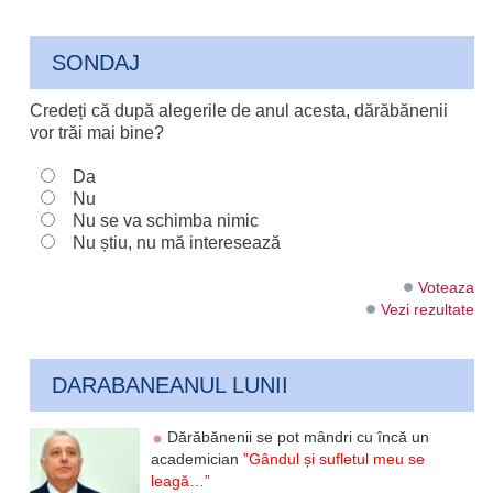
SONDAJ
Credeți că după alegerile de anul acesta, dărăbănenii
vor trăi mai bine?
Da
Nu
Nu se va schimba nimic
Nu știu, nu mă interesează
Voteaza
Vezi rezultate
DARABANEANUL LUNII
Dărăbănenii se pot mândri cu încă un
academician
”Gândul și sufletul meu se
leagă…”