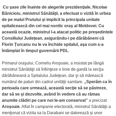
Cu şase zile înainte de alegerile prezidenţiale, Nicolae
Bănicioiu, ministrul Sănătăţii, a efectuat o vizită în urbea
de pe malul Prutului şi implicit la principala unitate
spitalicească din cel mai nordic oraş al Moldovei. Cu
această ocazie, ministrul l-a atacat politic pe preşedintele
Consiliului Judeţean, asigurându-i pe dărăbăneni că
Florin Ţurcanu nu le va închide spitalul, aşa cum s-a
întâmplat în timpul guvernării PDL
.
Primarul oraşului, Corneliu Aroşoaie, a insistat pe lângă
ministrul Sănătăţii să înfiinţeze o linie de gardă la secţia
dărăbăneană a Spitalului Judeţean, dar şi să mărească
numărul de paturi din cadrul unităţii sanitare.
„Sperăm ca în
perioada care urmează, această secţie să se păstreze,
dar să se şi dezvolte, având în vedere că au rămas
anumite clădiri pe care noi le-am conservat”
a precizat
Aroşoaie
. Aflat în campanie electorală, ministrul Sănătăţii a
menţionat că vizita sa la Darabani se datorează şi unor