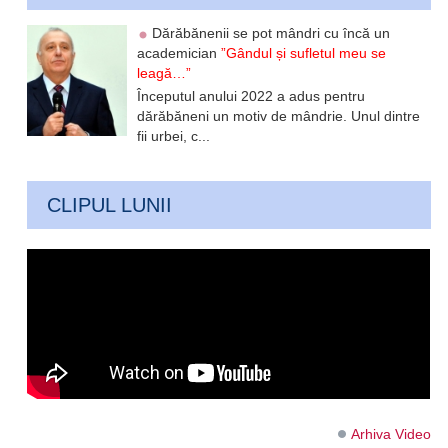
Dărăbănenii se pot mândri cu încă un
academician
”Gândul și sufletul meu se
leagă…”
Începutul anului 2022 a adus pentru
dărăbăneni un motiv de mândrie. Unul dintre
fii urbei, c...
CLIPUL LUNII
Arhiva Video