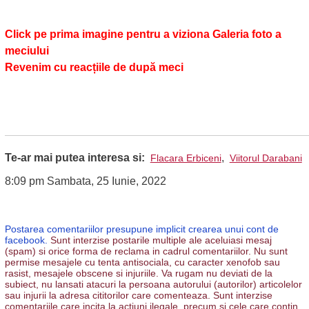
Click pe prima imagine pentru a viziona Galeria foto a
meciului
Revenim cu reacțiile de după meci
Te-ar mai putea interesa si:
,
Flacara Erbiceni
Viitorul Darabani
8:09 pm Sambata, 25 Iunie, 2022
Postarea comentariilor presupune implicit crearea unui cont de
facebook.
Sunt interzise postarile multiple ale aceluiasi mesaj
(spam) si orice forma de reclama in cadrul comentariilor. Nu sunt
permise mesajele cu tenta antisociala, cu caracter xenofob sau
rasist, mesajele obscene si injuriile. Va rugam nu deviati de la
subiect, nu lansati atacuri la persoana autorului (autorilor) articolelor
sau injurii la adresa cititorilor care comenteaza. Sunt interzise
comentariile care incita la actiuni ilegale, precum si cele care contin