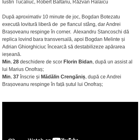
Iustin Tucaliuc, Robert Baltariu, Răzvan Halaicu
După aproximativ 10 minute de joc, Bogdan Botezatu
execută lovitură liberă de pe flancul stâng, dar Andrei
Brașoveanu respinge în corner. Alexandru Stancoschi dă
replica lovind bara transversală, apoi Bogdan Melinte și
Adrian Ghiorghiciuc încearcă să destabilizeze apărarea
ieșeană.
Min. 28
deschidere de scor
Florin Bidan
, după un assist al
lui Marius Onofraș;
Min. 37
înscrie și
Mădălin Crengăniș
, după ce Andrei
Brașoveanu respinge în față șutul lui Onofraș;