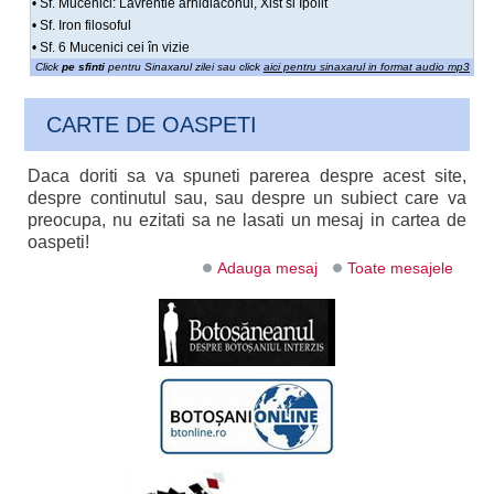
• Sf. Mucenici: Lavrentie arhidiaconul, Xist si Ipolit
• Sf. Iron filosoful
• Sf. 6 Mucenici cei în vizie
Click
pe sfinti
pentru Sinaxarul zilei sau click
aici pentru sinaxarul in format audio mp3
CARTE DE OASPETI
Daca doriti sa va spuneti parerea despre acest site,
despre continutul sau, sau despre un subiect care va
preocupa, nu ezitati sa ne lasati un mesaj in cartea de
oaspeti!
Adauga mesaj
Toate mesajele