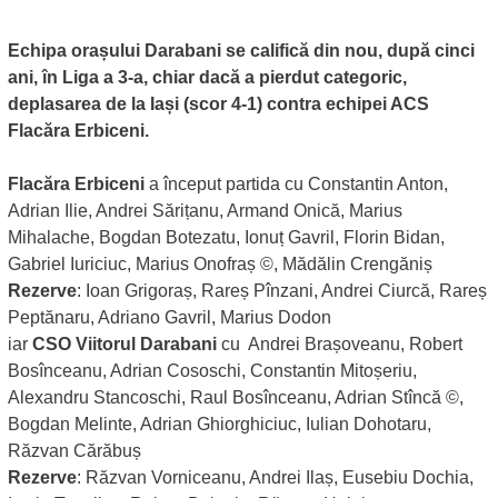
Echipa orașului Darabani se califică din nou, după cinci
ani, în Liga a 3-a, chiar dacă a pierdut categoric,
deplasarea de la Iași (scor 4-1) contra echipei ACS
Flacăra Erbiceni.
Flacăra Erbiceni
a început partida cu Constantin Anton,
Adrian Ilie, Andrei Sărițanu, Armand Onică, Marius
Mihalache, Bogdan Botezatu, Ionuț Gavril, Florin Bidan,
Gabriel Iuriciuc, Marius Onofraș ©, Mădălin Crengăniș
Rezerve
: Ioan Grigoraș, Rareș Pînzani, Andrei Ciurcă, Rareș
Peptănaru, Adriano Gavril, Marius Dodon
iar
CSO Viitorul Darabani
cu Andrei Brașoveanu, Robert
Bosînceanu, Adrian Cososchi, Constantin Mitoșeriu,
Alexandru Stancoschi, Raul Bosînceanu, Adrian Stîncă ©,
Bogdan Melinte, Adrian Ghiorghiciuc, Iulian Dohotaru,
Răzvan Cărăbuș
Rezerve
: Răzvan Vorniceanu, Andrei Ilaș, Eusebiu Dochia,