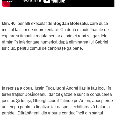
Min. 40
, penalti executat de
Bogdan Botezatu
, care duce
meciul la scor de neprezentare. Cu două minute înainte de
expirarea timpului regulamentar al primei reprize, gazdele
rămân în inferioritate numerică după eliminarea lui Gabriel
Iuriciuc, pentru cumul de cartonașe galbene.
În repriza a doua, Iustin Tucaliuc și Andrei Ilaș le iau locul în
teren fraților Bosînceanu, dar tot gazdele sunt la conducerea
jocului. Și totuși, Ghiorghiciuc îl întinde pe Anton, apoi pierde
un tempo pentru a finaliza, iar oaspeții echilibrează balanța
partidei. Dărăbănenii din tribune conduc încă din startul