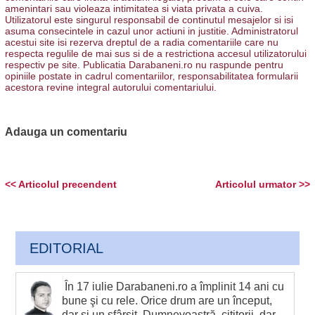
amenintari sau violeaza intimitatea si viata privata a cuiva.
Utilizatorul este singurul responsabil de continutul mesajelor si isi
asuma consecintele in cazul unor actiuni in justitie. Administratorul
acestui site isi rezerva dreptul de a radia comentariile care nu
respecta regulile de mai sus si de a restrictiona accesul utilizatorului
respectiv pe site. Publicatia Darabaneni.ro nu raspunde pentru
opiniile postate in cadrul comentariilor, responsabilitatea formularii
acestora revine integral autorului comentariului.
Adauga un comentariu
<< Articolul precendent
Articolul urmator >>
EDITORIAL
În 17 iulie Darabaneni.ro a împlinit 14 ani cu
bune şi cu rele. Orice drum are un început,
dar şi un sfârşit. Dumnevoastră, cititorii, dar