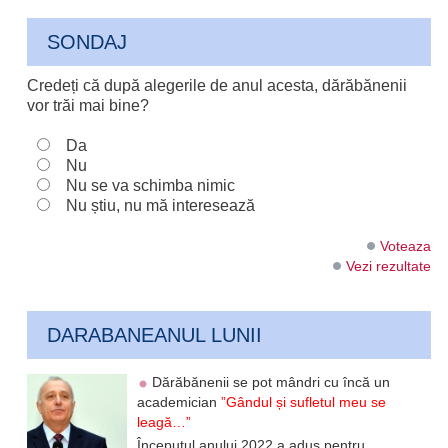
SONDAJ
Credeți că după alegerile de anul acesta, dărăbănenii
vor trăi mai bine?
Da
Nu
Nu se va schimba nimic
Nu știu, nu mă interesează
Voteaza
Vezi rezultate
DARABANEANUL LUNII
Dărăbănenii se pot mândri cu încă un
academician
”Gândul și sufletul meu se
leagă…”
Începutul anului 2022 a adus pentru