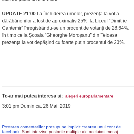
UPDATE 21:00
La închiderea urnelor, prezența la vot a
dărăbănenilor a fost de aproximativ 25%, la Liceul ”Dimitrie
Cantemir” înregistrându-se un procent de votanți de 28,64%,
în timp ce la Școala ”Gheorghe Moroșanu” din Teioasa
prezența la vot depășind cu foarte puțin procentul de 23%.
Te-ar mai putea interesa si:
alegeri europarlamentare
3:01 pm Duminica, 26 Mai, 2019
Postarea comentariilor presupune implicit crearea unui cont de
facebook.
Sunt interzise postarile multiple ale aceluiasi mesaj