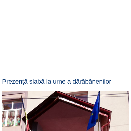
Prezență slabă la urne a dărăbănenilor