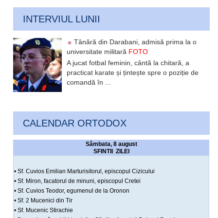
INTERVIUL LUNII
Tânără din Darabani, admisă prima la o
universitate militară
FOTO
A jucat fotbal feminin, cântă la chitară, a
practicat karate și țintește spre o poziție de
comandă în ...
CALENDAR ORTODOX
Sâmbata, 8 august
SFINTII ZILEI
• Sf. Cuvios Emilian Marturisitorul, episcopul Cizicului
• Sf. Miron, facatorul de minuni, episcopul Cretei
• Sf. Cuvios Teodor, egumenul de la Oronon
• Sf. 2 Mucenici din Tir
• Sf. Mucenic Stirachie