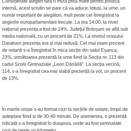
Considerate alegeri fără o miză prea mare pentru politica
internă, acest scrutin se pare că va aduce, totuși, la urne, un
număr important de alegători, mult peste cel înregistrat la
aegerile europarlamentare trecute. La ora 14:00, la nivel
național prezența a fost de 24%. Județul Botoșani se află sub
media națională, cu un procent de 21%. La nivelul orașului
Darabani prezența era și mai redusă. Cel mai mare procent
de votanți s-a înregistrat în mica secție din satul Eșanca,
23%, următoarea prezență la urne fiind la Secția nr. 113 din
cadul Școlii Gimnaziale „Leon Dănăilă”. La secția vecină,
114, s-a înregistrat cea mai slabă prezență la vot, un procent
de 13%.
În marile orașe s-au format cozi la secțiile de votare, timpii de
așteptare fiind și de 30-40 minute. De asemenea, o prezență
ridicată s-a înregistrat în diaspora, unde au fost semnalate
cozi de peste un kilometru.