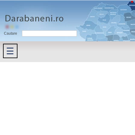
Cautare
☰