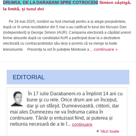
DRUMUL DE LA DARABANI SPRE COTROCENI
Simion câștigă,
la limită, și turul doi
Pe 18 mai 2025, românii au fost chemați pentru a-și alege președintele,
după ce în urma rezultatelor din 5 mai s-au calificat în turul doi Nicușor Dan
(independent) și George Simion (AUR). Campania electorală a căpătat uneori
forme absurde după ce candidatul AUR a participat doar la o dezbatere
electorală cu contracandidatul său deși a promis că va merge la toate
continuare »
televiziunile. Prezența la vot în județele Moldovei a ...
EDITORIAL
În 17 iulie Darabaneni.ro a împlinit 14 ani cu
bune şi cu rele. Orice drum are un început,
dar şi un sfârşit. Dumnevoastră, cititorii, dar
mai ales Dumnezeu ne va îndruma calea în
continuare. Tânăr și entuziast fiind, ai puterea și
nebunia necesară de a te î...
continuare
Vezi toate