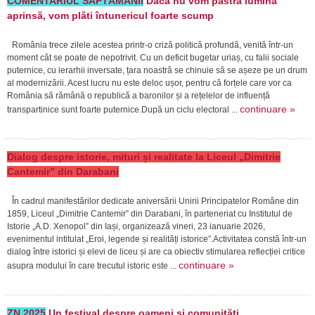
COMENTARIUL SĂPTĂMÂNII
Dacă nu vom păstra lumina
aprinsă, vom plăti întunericul foarte scump
România trece zilele acestea printr-o criză politică profundă, venită într-un
moment cât se poate de nepotrivit. Cu un deficit bugetar uriaș, cu falii sociale
puternice, cu ierarhii inversate, țara noastră se chinuie să se așeze pe un drum
al modernizării. Acest lucru nu este deloc ușor, pentru că forțele care vor ca
România să rămână o republică a baronilor și a rețelelor de influență
continuare »
transpartinice sunt foarte puternice.După un ciclu electoral ...
Dialog despre istorie, mituri și realitate la Liceul „Dimitrie
Cantemir” din Darabani
În cadrul manifestărilor dedicate aniversării Unirii Principatelor Române din
1859, Liceul „Dimitrie Cantemir” din Darabani, în parteneriat cu Institutul de
Istorie „A.D. Xenopol” din Iași, organizează vineri, 23 ianuarie 2026,
evenimentul intitulat „Eroi, legende și realități istorice”.Activitatea constă într-un
dialog între istorici și elevi de liceu și are ca obiectiv stimularea reflecției critice
continuare »
asupra modului în care trecutul istoric este ...
ZN 2025
Un festival despre oameni și comunități