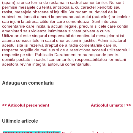
(spam) si orice forma de reclama in cadrul comentariilor. Nu sunt
permise mesajele cu tenta antisociala, cu caracter xenofob sau
rasist, mesajele obscene si injuriile. Va rugam nu deviati de la
subiect, nu lansati atacuri la persoana autorului (autorilor) articolelor
sau injurii la adresa cititorilor care comenteaza. Sunt interzise
comentariile care incita la actiuni ilegale, precum si cele care contin
amenintari sau violeaza intimitatea si viata privata a cuiva.
Utilizatorul este singurul responsabil de continutul mesajelor si isi
asuma consecintele in cazul unor actiuni in justitie. Administratorul
acestui site isi rezerva dreptul de a radia comentariile care nu
respecta regulile de mai sus si de a restrictiona accesul utilizatorului
respectiv pe site. Publicatia Darabaneni.ro nu raspunde pentru
opiniile postate in cadrul comentariilor, responsabilitatea formularii
acestora revine integral autorului comentariului.
Adauga un comentariu
<< Articolul precendent
Articolul urmator >>
Ultimele articole