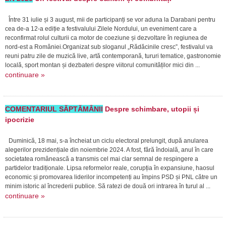
Între 31 iulie și 3 august, mii de participanți se vor aduna la Darabani pentru
cea de-a 12-a ediție a festivalului Zilele Nordului, un eveniment care a
reconfirmat rolul culturii ca motor de coeziune și dezvoltare în regiunea de
nord-est a României.Organizat sub sloganul „Rădăcinile cresc”, festivalul va
reuni patru zile de muzică live, artă contemporană, tururi tematice, gastronomie
locală, sport montan și dezbateri despre viitorul comunităților mici din ...
continuare »
COMENTARIUL SĂPTĂMÂNII
Despre schimbare, utopii și
ipocrizie
Duminică, 18 mai, s-a încheiat un ciclu electoral prelungit, după anularea
alegerilor prezidențiale din noiembrie 2024. A fost, fără îndoială, anul în care
societatea românească a transmis cel mai clar semnal de respingere a
partidelor tradiționale. Lipsa reformelor reale, corupția în expansiune, haosul
economic și promovarea liderilor incompetenți au împins PSD și PNL către un
minim istoric al încrederii publice. Să ratezi de două ori intrarea în turul al ...
continuare »