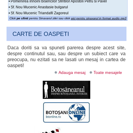
• Pomenirea înnoirii bisericilor Sfintilor Apostoli Petru si Pavel
• Sf. Nou Mucenic Anastasie bulgarul
• Sf. Nou Mucenic Triandafil Zagoreul
Click
pe sfinti
pentru Sinaxarul zilei sau click
aici pentru sinaxarul in format audio mp3
CARTE DE OASPETI
Daca doriti sa va spuneti parerea despre acest site,
despre continutul sau, sau despre un subiect care va
preocupa, nu ezitati sa ne lasati un mesaj in cartea de
oaspeti!
Adauga mesaj
Toate mesajele