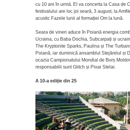
cu 10 ani în urmă. El va concerta la Casa de C
festivalului are loc joi seară, 3 august, la Amf
acustic Fazele lunii al formației Om la lună.
Seara de vineri aduce în Poiană energia combin
Ucraina, cu Baba Dochia, Subcarpați și ucrai
The Kryptonite Sparks, Paulina și The Turbans, 
Poiană, iar duminică ansamblul Stejărelul și D
ocazia Campionatului Mondial de Borș Moldoven
responsabilii sunt Glitch și Pixar Stelar.
A 10-a ediție din 25