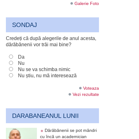
Galerie Foto
SONDAJ
Credeți că după alegerile de anul acesta,
dărăbănenii vor trăi mai bine?
Da
Nu
Nu se va schimba nimic
Nu știu, nu mă interesează
Voteaza
Vezi rezultate
DARABANEANUL LUNII
Dărăbănenii se pot mândri
cu încă un academician