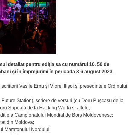
mul detaliat pentru ediția sa cu numărul 10. 50 de
bani și în împrejurimi în perioada 3-6 august 2023.
scriitorii Vasile Ernu și Viorel Ilișoi și președintele Ordinului
 Future Station), scriere de versuri (cu Doru Pușcașu de la
 Doru Șupeală de la Hacking Work) și altele;
ediție a Campionatului Mondial de Borș Moldovenesc;
at din Moldova;
ul Maratonului Nordului;