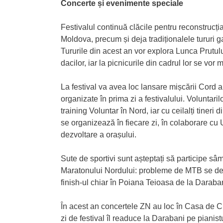
Concerte și evenimente speciale
Festivalul continuă clăcile pentru reconstrucț
Moldova, precum și deja tradiționalele turur
Tururile din acest an vor explora Lunca Prutulu
dacilor, iar la picnicurile din cadrul lor se vo
La festival va avea loc lansare mișcării Cord a 
organizate în prima zi a festivalului. Voluntaril
training Voluntar în Nord, iar cu ceilalți tineri d
se organizează în fiecare zi, în colaborare cu
dezvoltare a orașului.
Sute de sportivi sunt așteptați să participe sâm
Maratonului Nordului: probleme de MTB se desf
finish-ul chiar în Poiana Teioasa de la Daraba
În acest an concertele ZN au loc în Casa de C
zi de festival îl readuce la Darabani pe pianist