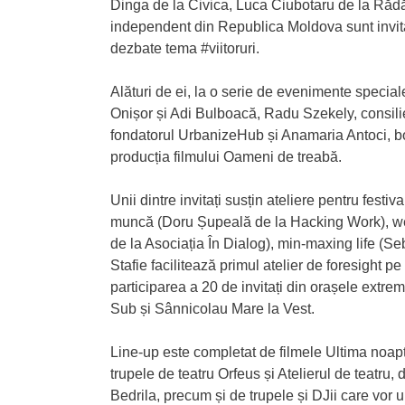
Dinga de la Civica, Luca Ciubotaru de la Rădăuț
independent din Republica Moldova sunt invitați
dezbate tema #viitoruri.
Alături de ei, la o serie de evenimente speciale
Onișor și Adi Bulboacă, Radu Szekely, consilie
fondatorul UrbanizeHub și Anamaria Antoci, b
producția filmului Oameni de treabă.
Unii dintre invitați susțin ateliere pentru festiva
muncă (Doru Șupeală de la Hacking Work), wel
de la Asociația În Dialog), min-maxing life (S
Stafie facilitează primul atelier de foresight p
participarea a 20 de invitați din orașele extr
Sub și Sânnicolau Mare la Vest.
Line-up este completat de filmele Ultima noapt
trupele de teatru Orfeus și Atelierul de teatru,
Bedrila, precum și de trupele și DJii care vor