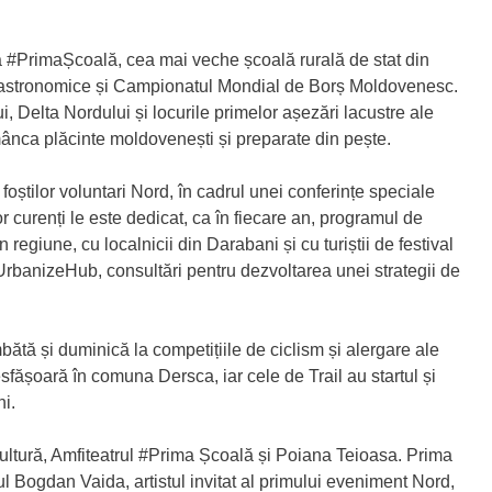
ia #PrimaȘcoală, cea mai veche școală rurală de stat din
i gastronomice și Campionatul Mondial de Borș Moldovenesc.
i, Delta Nordului și locurile primelor așezări lacustre ale
r mânca plăcinte moldovenești și preparate din pește.
foștilor voluntari Nord, în cadrul unei conferințe speciale
or curenți le este dedicat, ca în fiecare an, programul de
in regiune, cu localnicii din Darabani și cu turiștii de festival
 UrbanizeHub, consultări pentru dezvoltarea unei strategii de
bătă și duminică la competițiile de ciclism și alergare ale
ășoară în comuna Dersca, iar cele de Trail au startul și
ni.
ultură, Amfiteatrul #Prima Școală și Poiana Teioasa. Prima
ul Bogdan Vaida, artistul invitat al primului eveniment Nord,