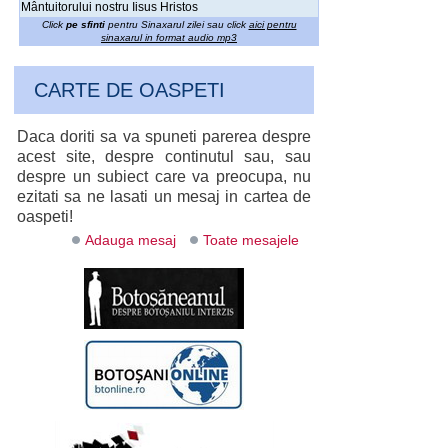
Mântuitorului nostru Iisus Hristos
Click
pe sfinti
pentru Sinaxarul zilei sau click
aici pentru
sinaxarul in format audio mp3
CARTE DE OASPETI
Daca doriti sa va spuneti parerea despre
acest site, despre continutul sau, sau
despre un subiect care va preocupa, nu
ezitati sa ne lasati un mesaj in cartea de
oaspeti!
Adauga mesaj
Toate mesajele