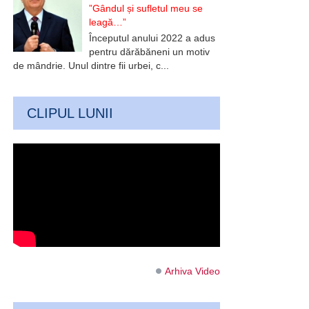
”Gândul și sufletul meu se
leagă…”
Începutul anului 2022 a adus
pentru dărăbăneni un motiv
de mândrie. Unul dintre fii urbei, c...
CLIPUL LUNII
Arhiva Video