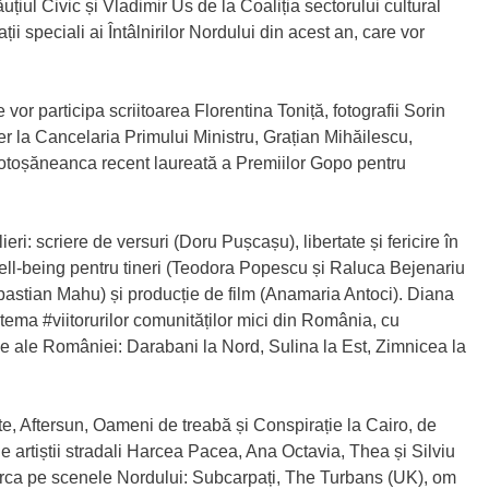
iul Civic și Vladimir Us de la Coaliția sectorului cultural
i speciali ai Întâlnirilor Nordului din acest an, care vor
 vor participa scriitoarea Florentina Toniță, fotografii Sorin
r la Cancelaria Primului Ministru, Grațian Mihăilescu,
otoșăneanca recent laureată a Premiilor Gopo pentru
lieri: scriere de versuri (Doru Pușcașu), libertate și fericire în
l-being pentru tineri (Teodora Popescu și Raluca Bejenariu
ebastian Mahu) și producție de film (Anamaria Antoci). Diana
e tema #viitorurilor comunităților mici din România, cu
eme ale României: Darabani la Nord, Sulina la Est, Zimnicea la
e, Aftersun, Oameni de treabă și Conspirație la Cairo, de
 de artiștii stradali Harcea Pacea, Ana Octavia, Thea și Silviu
 urca pe scenele Nordului: Subcarpați, The Turbans (UK), om