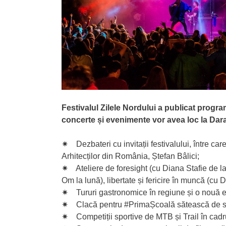
Festivalul Zilele Nordului a publicat progra
concerte și evenimente vor avea loc la Dara
✷ Dezbateri cu invitații festivalului, între care 
Arhitecților din România, Ștefan Bâlici;
✷ Ateliere de foresight (cu Diana Stafie de la
Om la lună), libertate și fericire în muncă (cu
✷ Tururi gastronomice în regiune și o nouă 
✷ Clacă pentru #PrimaȘcoală sătească de st
✷ Competiții sportive de MTB și Trail în cadr