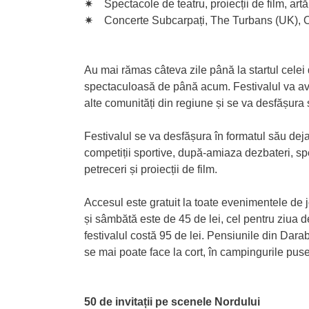
✷ Spectacole de teatru, proiecții de film, artă
✷ Concerte Subcarpați, The Turbans (UK), O
Au mai rămas câteva zile până la startul celei 
spectaculoasă de până acum. Festivalul va ave
alte comunități din regiune și se va desfășura s
Festivalul se va desfășura în formatul său deja 
competiții sportive, după-amiaza dezbateri, spect
petreceri și proiecții de film.
Accesul este gratuit la toate evenimentele de joi
și sâmbătă este de 45 de lei, cel pentru ziua 
festivalul costă 95 de lei. Pensiunile din Daraba
se mai poate face la cort, în campingurile puse 
50 de invitații pe scenele Nordului