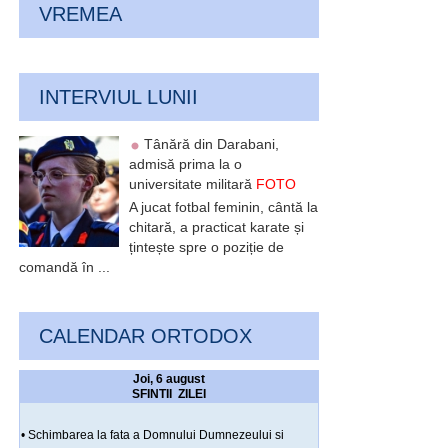
VREMEA
INTERVIUL LUNII
Tânără din Darabani,
admisă prima la o
universitate militară
FOTO
A jucat fotbal feminin, cântă la
chitară, a practicat karate și
țintește spre o poziție de
comandă în ...
CALENDAR ORTODOX
Joi, 6 august
SFINTII ZILEI
• Schimbarea la fata a Domnului Dumnezeului si