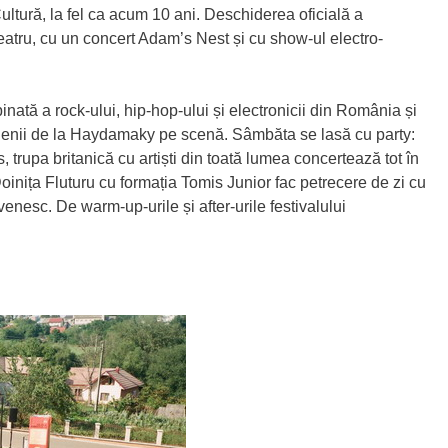
ultură, la fel ca acum 10 ani. Deschiderea oficială a
iteatru, cu un concert Adam’s Nest și cu show-ul electro-
ată a rock-ului, hip-hop-ului și electronicii din România și
nenii de la Haydamaky pe scenă. Sâmbăta se lasă cu party:
trupa britanică cu artiști din toată lumea concertează tot în
oinița Fluturu cu formația Tomis Junior fac petrecere de zi cu
esc. De warm-up-urile și after-urile festivalului