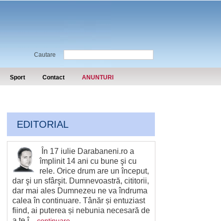
Cautare
Sport
Contact
ANUNTURI
EDITORIAL
În 17 iulie Darabaneni.ro a
împlinit 14 ani cu bune şi cu
rele. Orice drum are un început,
dar şi un sfârşit. Dumnevoastră, cititorii,
dar mai ales Dumnezeu ne va îndruma
calea în continuare. Tânăr și entuziast
fiind, ai puterea și nebunia necesară de
a te î...
continuare