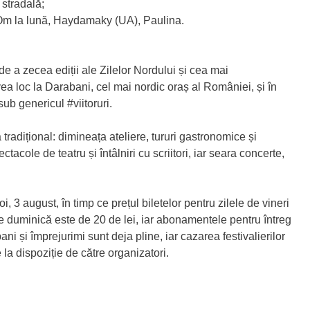
 stradală;
m la lună, Haydamaky (UA), Paulina.
de a zecea ediții ale Zilelor Nordului și cea mai
a loc la Darabani, cel mai nordic oraș al României, și în
ub genericul #viitoruri.
tradițional: dimineața ateliere, tururi gastronomice și
acole de teatru și întâlniri cu scriitori, iar seara concerte,
, 3 august, în timp ce prețul biletelor pentru zilele de vineri
de duminică este de 20 de lei, iar abonamentele pentru întreg
ni și împrejurimi sunt deja pline, iar cazarea festivalierilor
la dispoziție de către organizatori.