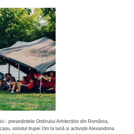
âlici - președintele Ordinului Arhitecților din România,
așu, solistul trupei Om la lună și activiștii Alexandrina