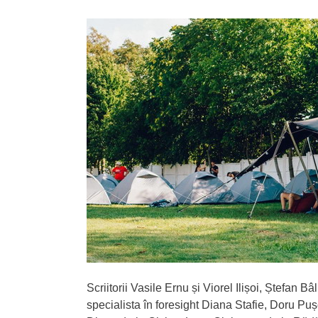
Scriitorii Vasile Ernu și Viorel Ilișoi, Ștefan B
specialista în foresight Diana Stafie, Doru Pușc