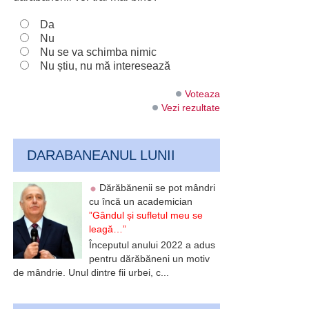
Da
Nu
Nu se va schimba nimic
Nu știu, nu mă interesează
Voteaza
Vezi rezultate
DARABANEANUL LUNII
Dărăbănenii se pot mândri
cu încă un academician
”Gândul și sufletul meu se
leagă…”
Începutul anului 2022 a adus
pentru dărăbăneni un motiv
de mândrie. Unul dintre fii urbei, c...