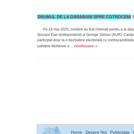
DRUMUL DE LA DARABANI SPRE COTROCENI
S
Pe 18 mai 2025, românii au fost chemați pentru a-și alege p
Nicușor Dan (independent) și George Simion (AUR). Campan
participat doar la o dezbatere electorală cu contracandidatu
continuare »
județele Moldovei a ...
Home
Despre Noi
Publicitate