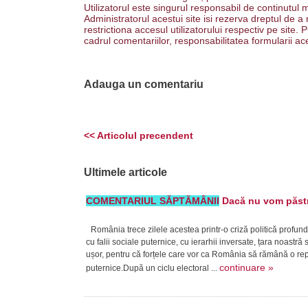
Utilizatorul este singurul responsabil de continutul m
Administratorul acestui site isi rezerva dreptul de a
restrictiona accesul utilizatorului respectiv pe site
cadrul comentariilor, responsabilitatea formularii ac
Adauga un comentariu
<< Articolul precendent
Ultimele articole
COMENTARIUL SĂPTĂMÂNII
Dacă nu vom păstra
România trece zilele acestea printr-o criză politică profund
cu falii sociale puternice, cu ierarhii inversate, țara noast
ușor, pentru că forțele care vor ca România să rămână o repub
continuare »
puternice.După un ciclu electoral ...