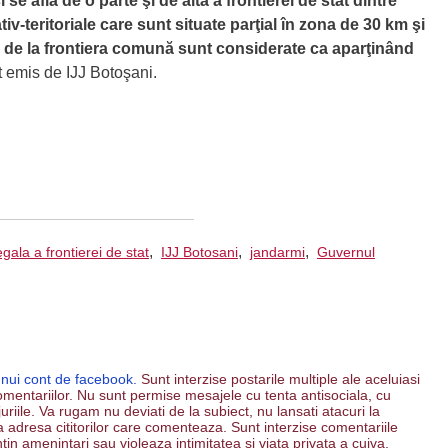
se află de o parte şi de alta a frontierei de stat dintre
v-teritoriale care sunt situate parţial în zona de 30 km şi
km de la frontiera comună sunt considerate ca aparţinând
t emis de IJJ Botoşani.
,
,
,
egala a frontierei de stat
IJJ Botosani
jandarmi
Guvernul
unui cont de facebook.
Sunt interzise postarile multiple ale aceluiasi
mentariilor. Nu sunt permise mesajele cu tenta antisociala, cu
riile. Va rugam nu deviati de la subiect, nu lansati atacuri la
 la adresa cititorilor care comenteaza. Sunt interzise comentariile
ntin amenintari sau violeaza intimitatea si viata privata a cuiva.