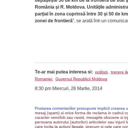
depăşeşte 30 de km de la frontiera de stat şi 
România şi R. Moldova. Unităţile administrati
parţial în zona cuprinsă între 30 şi 50 de 
zonei de frontieră
”, se arată într-un comunica
Te-ar mai putea interesa si:
,
politisti
trecere il
,
Romaniei
Guvernul Republicii Moldova
8:30 pm Miercuri, 26 Martie, 2014
Postarea comentariilor presupune implicit crearea 
mesaj (spam) si orice forma de reclama in cadrul co
caracter xenofob sau rasist, mesajele obscene si inju
persoana autorului (autorilor) articolelor sau injurii
care incita la actiuni ilegale, precum si cele care co