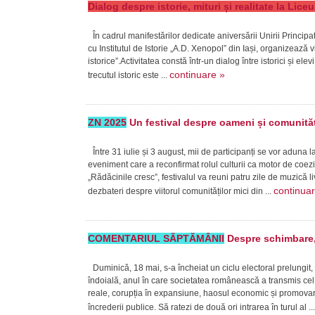
Dialog despre istorie, mituri și realitate la Lic
În cadrul manifestărilor dedicate aniversării Unirii Princi
cu Institutul de Istorie „A.D. Xenopol” din Iași, organizează v
istorice”.Activitatea constă într-un dialog între istorici și ele
continuare »
trecutul istoric este ...
ZN 2025
Un festival despre oameni și comunităț
Între 31 iulie și 3 august, mii de participanți se vor aduna 
eveniment care a reconfirmat rolul culturii ca motor de coe
„Rădăcinile cresc”, festivalul va reuni patru zile de muzică 
continua
dezbateri despre viitorul comunităților mici din ...
COMENTARIUL SĂPTĂMÂNII
Despre schimbare, 
Duminică, 18 mai, s-a încheiat un ciclu electoral prelungit,
îndoială, anul în care societatea românească a transmis cel 
reale, corupția în expansiune, haosul economic și promovare
încrederii publice. Să ratezi de două ori intrarea în turul al ..