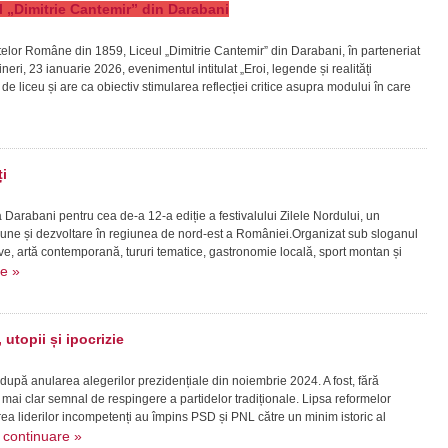
eul „Dimitrie Cantemir” din Darabani
patelor Române din 1859, Liceul „Dimitrie Cantemir” din Darabani, în parteneriat
ineri, 23 ianuarie 2026, evenimentul intitulat „Eroi, legende și realități
vi de liceu și are ca obiectiv stimularea reflecției critice asupra modului în care
i
la Darabani pentru cea de-a 12-a ediție a festivalului Zilele Nordului, un
ziune și dezvoltare în regiunea de nord-est a României.Organizat sub sloganul
live, artă contemporană, tururi tematice, gastronomie locală, sport montan și
re »
utopii și ipocrizie
 după anularea alegerilor prezidențiale din noiembrie 2024. A fost, fără
mai clar semnal de respingere a partidelor tradiționale. Lipsa reformelor
a liderilor incompetenți au împins PSD și PNL către un minim istoric al
continuare »
.