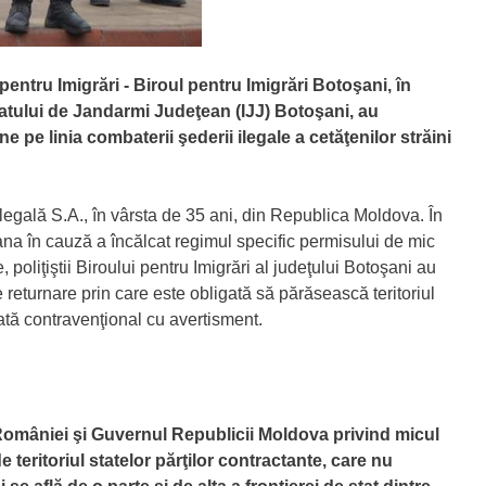
 pentru Imigrări - Biroul pentru Imigrări Botoşani, în
ratului de Jandarmi Judeţean (IJJ) Botoşani, au
ne pe linia combaterii şederii ilegale a cetăţenilor străini
legală S.A., în vârsta de 35 ani, din Republica Moldova. În
oana în cauză a încălcat regimul specific permisului de mic
, poliţiştii Biroului pentru Imigrări al judeţului Botoşani au
eturnare prin care este obligată să părăsească teritoriul
nată contravenţional cu avertisment.
 României şi Guvernul Republicii Moldova privind micul
e teritoriul statelor părţilor contractante, care nu