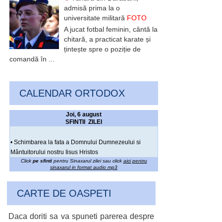
admisă prima la o
universitate militară
FOTO
A jucat fotbal feminin, cântă la
chitară, a practicat karate și
țintește spre o poziție de
comandă în ...
CALENDAR ORTODOX
Joi, 6 august
SFINTII ZILEI
• Schimbarea la fata a Domnului Dumnezeului si
Mântuitorului nostru Iisus Hristos
Click
pe sfinti
pentru Sinaxarul zilei sau click
aici pentru
sinaxarul in format audio mp3
CARTE DE OASPETI
Daca doriti sa va spuneti parerea despre