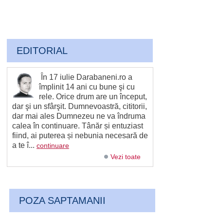
EDITORIAL
În 17 iulie Darabaneni.ro a
împlinit 14 ani cu bune şi cu
rele. Orice drum are un început,
dar şi un sfârşit. Dumnevoastră, cititorii,
dar mai ales Dumnezeu ne va îndruma
calea în continuare. Tânăr și entuziast
fiind, ai puterea și nebunia necesară de
a te î...
continuare
Vezi toate
POZA SAPTAMANII