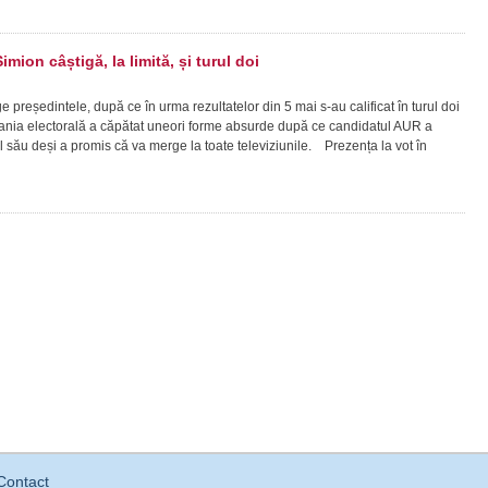
imion câștigă, la limită, și turul doi
reședintele, după ce în urma rezultatelor din 5 mai s-au calificat în turul doi
ia electorală a căpătat uneori forme absurde după ce candidatul AUR a
l său deși a promis că va merge la toate televiziunile. Prezența la vot în
Contact