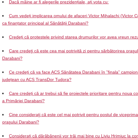
Dacă mâine ar fi alegerile prezidențiale, ați vota cu:
Cum vedeți implicarea omului de afaceri Victor Mihalachi (Victor C
ca finanțator principal al Sănătății Darabani?
Credeți că protestele privind starea drumurilor vor avea vreun rezu
Care credeţi că este cea mai potrivită zi pentru sărbătorirea oraşul
Darabani?
Ce credeți că va face ACS Sănătatea Darabani în ”finala” campion
județean cu ACS TransDor Tudora?
Care credeți că ar trebui să fie proiectele prioritare pentru noua 
a Primăriei Darabani?
Cine consideraţi că este cel mai potrivit pentru postul de viceprima
oraşului Darabani?
Consideraţi că dărăbănenii vor trăi mai bine cu Liviu Hrimiuc la c