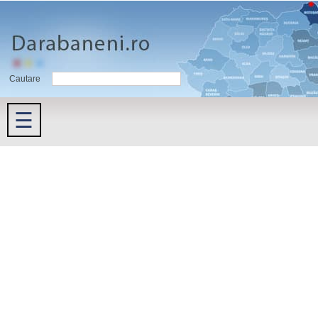
Cautare
☰