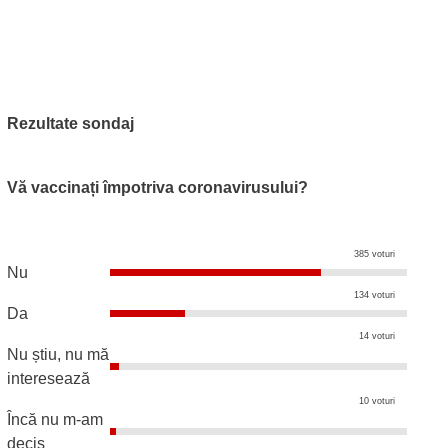
Rezultate sondaj
Vă vaccinați împotriva coronavirusului?
385 voturi
Nu
134 voturi
Da
14 voturi
Nu știu, nu mă
interesează
10 voturi
Încă nu m-am
decis