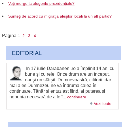
Veţi merge la alegerile prezidenţiale?
Sunteţi de acord cu migraţia aleşilor locali la un alt partid?
Pagina
1
2
3
4
EDITORIAL
În 17 iulie Darabaneni.ro a împlinit 14 ani cu
bune şi cu rele. Orice drum are un început,
dar şi un sfârşit. Dumnevoastră, cititorii, dar
mai ales Dumnezeu ne va îndruma calea în
continuare. Tânăr și entuziast fiind, ai puterea și
nebunia necesară de a te î...
continuare
Vezi toate