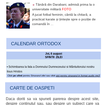
Tânără din Darabani, admisă prima la o
universitate militară
FOTO
A jucat fotbal feminin, cântă la chitară, a
practicat karate și țintește spre o poziție de
comandă în ...
CALENDAR ORTODOX
Joi, 6 august
SFINTII ZILEI
• Schimbarea la fata a Domnului Dumnezeului si Mântuitorului nostru
Iisus Hristos
Click
pe sfinti
pentru Sinaxarul zilei sau click
aici pentru sinaxarul in format audio mp3
CARTE DE OASPETI
Daca doriti sa va spuneti parerea despre acest site,
despre continutul sau, sau despre un subiect care va