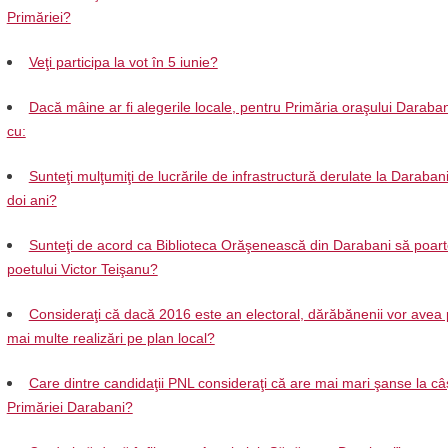
Primăriei?
Veţi participa la vot în 5 iunie?
Dacă mâine ar fi alegerile locale, pentru Primăria oraşului Daraban
cu:
Sunteţi mulţumiţi de lucrările de infrastructură derulate la Darabani 
doi ani?
Sunteţi de acord ca Biblioteca Orăşenească din Darabani să poar
poetului Victor Teişanu?
Consideraţi că dacă 2016 este an electoral, dărăbănenii vor avea 
mai multe realizări pe plan local?
Care dintre candidaţii PNL consideraţi că are mai mari şanse la câ
Primăriei Darabani?