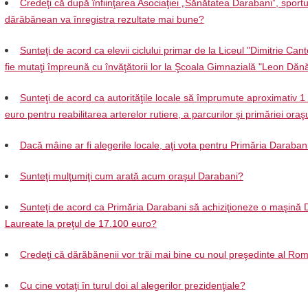
Credeţi că după înfiinţarea Asociaţiei „Sănătatea Darabani”, sportu
dărăbănean va înregistra rezultate mai bune?
Sunteţi de acord ca elevii ciclului primar de la Liceul "Dimitrie Can
fie mutaţi împreună cu învăţătorii lor la Şcoala Gimnazială "Leon Dănă
Sunteţi de acord ca autorităţile locale să împrumute aproximativ 1
euro pentru reabilitarea arterelor rutiere, a parcurilor şi primăriei oraş
Dacă mâine ar fi alegerile locale, aţi vota pentru Primăria Daraban
Sunteţi mulţumiţi cum arată acum oraşul Darabani?
Sunteţi de acord ca Primăria Darabani să achiziţioneze o maşină 
Laureate la preţul de 17.100 euro?
Credeţi că dărăbănenii vor trăi mai bine cu noul preşedinte al Ro
Cu cine votaţi în turul doi al alegerilor prezidenţiale?