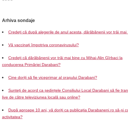
Arhiva sondaje
Credeți că după alegerile de anul acesta, dărăbănenii vor trăi mai
Vă vaccinați împotriva coronavirusului?
Credeți că dărăbănenii vor trăi mai bine cu Mihai-Alin Gîrbaci la
conducerea Primăriei Darabani?
Cine doriți să fie viceprimar al orașului Darabani?
Sunteți de acord ca ședințele Consiliului Local Darabani să fie tra
live de către televiziunea locală sau online?
După aproape 10 ani, vă doriți ca publicația Darabaneni.ro să-și c
activitatea?