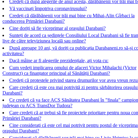
Credeți că după alegerile de anul acesta, dărăbănenii vor trăi mai 
Vă vaccinați împotriva coronavirusului?
Credeți că dărăbănenii vor trăi mai bine cu Mihai-Alin Gîrbaci la
conducerea Primăriei Darabani?
Cine doriți să fie viceprimar al orașului Darabani?
Sunteți de acord ca ședințele Consiliului Local Darabani să fie tra
live de către televiziunea locală sau online?
După aproape 10 ani, vă doriți ca publicația Darabaneni.ro să-și c
activitatea?
Dacă mâine ar fi alegerile prezidențiale, ați vota cu:
Cum vedeți implicarea omului de afaceri Victor Mihalachi (Victor
Construct) ca finanțator principal al Sănătății Darabani?
Credeți că protestele privind starea drumurilor vor avea vreun rezu
Care credeţi că este cea mai potrivită zi pentru sărbătorirea oraşulu
Darabani?
Ce credeți că va face ACS Sănătatea Darabani în ”finala” campion
județean cu ACS TransDor Tudora?
Care credeți că ar trebui să fie proiectele prioritare pentru noua co
Primăriei Darabani?
Cine consideraţi că este cel mai potrivit pentru postul de viceprima
oraşului Darabani?
Consideraţi că dărăbănenii vor trăi mai bine cu Liviu Hrimiuc la 