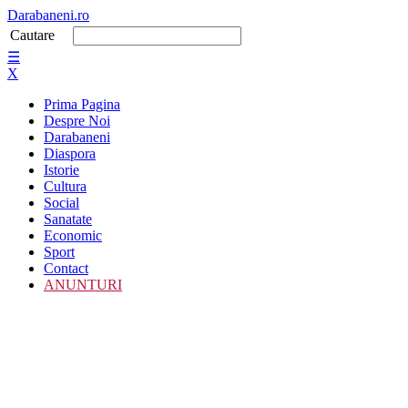
Darabaneni.ro
Cautare
☰
X
Prima Pagina
Despre Noi
Darabaneni
Diaspora
Istorie
Cultura
Social
Sanatate
Economic
Sport
Contact
ANUNTURI