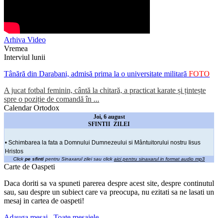
Arhiva Video
Vremea
Interviul lunii
Tânără din Darabani, admisă prima la o universitate militară
FOTO
A jucat fotbal feminin, cântă la chitară, a practicat karate și țintește
spre o poziție de comandă în ...
Calendar Ortodox
Joi, 6 august
SFINTII ZILEI
• Schimbarea la fata a Domnului Dumnezeului si Mântuitorului nostru Iisus
Hristos
Click
pe sfinti
pentru Sinaxarul zilei sau click
aici pentru sinaxarul in format audio mp3
Carte de Oaspeti
Daca doriti sa va spuneti parerea despre acest site, despre continutul
sau, sau despre un subiect care va preocupa, nu ezitati sa ne lasati un
mesaj in cartea de oaspeti!
Adauga mesaj
Toate mesajele