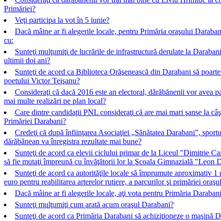
Primăriei?
Veţi participa la vot în 5 iunie?
Dacă mâine ar fi alegerile locale, pentru Primăria oraşului Darabani
cu:
Sunteţi mulţumiţi de lucrările de infrastructură derulate la Darabani
ultimii doi ani?
Sunteţi de acord ca Biblioteca Orăşenească din Darabani să poart
poetului Victor Teişanu?
Consideraţi că dacă 2016 este an electoral, dărăbănenii vor avea p
mai multe realizări pe plan local?
Care dintre candidaţii PNL consideraţi că are mai mari şanse la câş
Primăriei Darabani?
Credeţi că după înfiinţarea Asociaţiei „Sănătatea Darabani”, sportu
dărăbănean va înregistra rezultate mai bune?
Sunteţi de acord ca elevii ciclului primar de la Liceul "Dimitrie C
să fie mutaţi împreună cu învăţătorii lor la Şcoala Gimnazială "Leon 
Sunteţi de acord ca autorităţile locale să împrumute aproximativ 1 
euro pentru reabilitarea arterelor rutiere, a parcurilor şi primăriei oraşu
Dacă mâine ar fi alegerile locale, aţi vota pentru Primăria Darabani
Sunteţi mulţumiţi cum arată acum oraşul Darabani?
Sunteţi de acord ca Primăria Darabani să achiziţioneze o maşină D