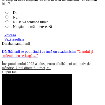
bine?
Da
Nu
Nu se va schimba nimic
Nu știu, nu mă interesează
Voteaza
Vezi rezultate
Darabaneanul lunii
Dărăbănenii se pot mândri cu încă un academician
”Gândul și
sufletul meu se leagă…”
Începutul anului 2022 a adus pentru dărăbăneni un motiv de
mândrie. Unul dintre fii urbei, c...
Clipul lunii