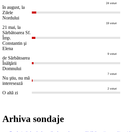
24 voturi
în august, la
Zilele
Nordului
19 voturi
21 mai, la
Sărbătoarea Sf.
Împ.
Constantin şi
Elena
9 voturi
de Sărbătoarea
Înălţării
Domnului
7 voturi
Nu ştiu, nu mă
interesează
2 voturi
O altă zi
Arhiva sondaje