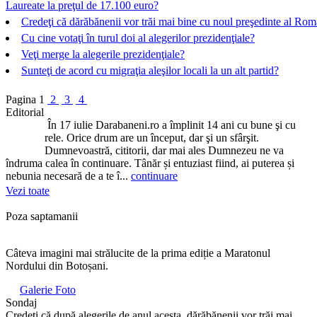
Laureate la preţul de 17.100 euro?
Credeţi că dărăbănenii vor trăi mai bine cu noul preşedinte al Rom
Cu cine votaţi în turul doi al alegerilor prezidenţiale?
Veţi merge la alegerile prezidenţiale?
Sunteţi de acord cu migraţia aleşilor locali la un alt partid?
Pagina
1
2
3
4
Editorial
În 17 iulie Darabaneni.ro a împlinit 14 ani cu bune şi cu
rele. Orice drum are un început, dar şi un sfârşit.
Dumnevoastră, cititorii, dar mai ales Dumnezeu ne va
îndruma calea în continuare. Tânăr și entuziast fiind, ai puterea și
nebunia necesară de a te î...
continuare
Vezi toate
Poza saptamanii
Câteva imagini mai strălucite de la prima ediție a Maratonul
Nordului din Botoșani.
Galerie Foto
Sondaj
Credeți că după alegerile de anul acesta, dărăbănenii vor trăi mai