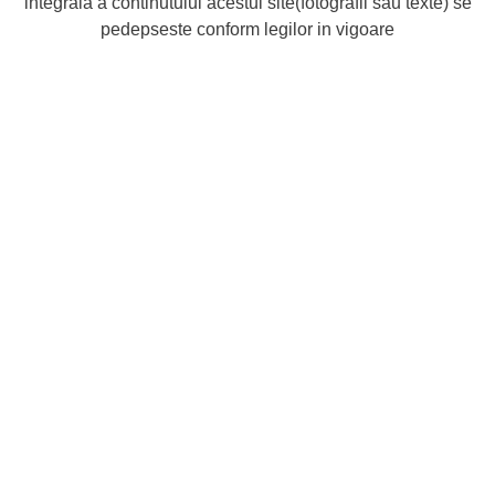
integrala a continutului acestui site(fotografii sau texte) se
pedepseste conform legilor in vigoare