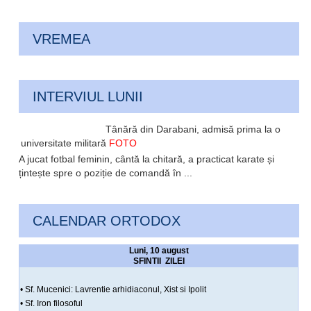
VREMEA
INTERVIUL LUNII
Tânără din Darabani, admisă prima la o
universitate militară
FOTO
A jucat fotbal feminin, cântă la chitară, a practicat karate și
țintește spre o poziție de comandă în ...
CALENDAR ORTODOX
Luni, 10 august
SFINTII ZILEI
• Sf. Mucenici: Lavrentie arhidiaconul, Xist si Ipolit
• Sf. Iron filosoful