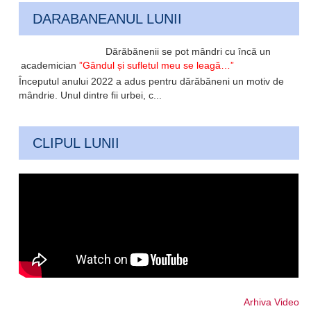
DARABANEANUL LUNII
Dărăbănenii se pot mândri cu încă un
academician
”Gândul și sufletul meu se leagă…”
Începutul anului 2022 a adus pentru dărăbăneni un motiv de
mândrie. Unul dintre fii urbei, c...
CLIPUL LUNII
Arhiva Video