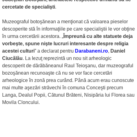
cercetate de specialişti
.
Muzeograful botoşănean a menţionat că valoarea pieselor
descoperite stă în informaţiile pe care specialiştii le vor obţine
în urma cercetării acestora. „
Împreună cu alte statuete deja
vorbeşte, spune nişte lucruri interesante despre religia
acestei culturi
” a declarat pentru
Darabaneni.ro
,
Daniel
Ciucălău
. La Iezuţ reprezintă un nou sit arheologic
descoperit de dărăbăneanul Raul Teioşanu, dar muzeograful
bozoşănean recunoaşte că nu se vor face cercetări
arheologice în zonă prea curând. Până acum erau cunoscute
mai multe aşezări străvechi în comuna Conceşti precum
Langa, Dealul Popii, Cătunul Brăteni, Nisipăria lui Florea sau
Movila Cloncului.