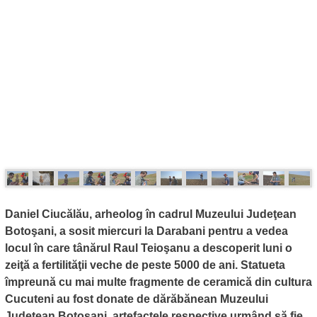
Daniel Ciucălău, arheolog în cadrul Muzeului Judeţean
Botoşani, a sosit miercuri la Darabani pentru a vedea
locul în care tânărul Raul Teioşanu a descoperit luni o
zeiţă a fertilităţii veche de peste 5000 de ani. Statueta
împreună cu mai multe fragmente de ceramică din cultura
Cucuteni au fost donate de dărăbănean Muzeului
Judeţean Botoşani, artefactele respective urmând să fie