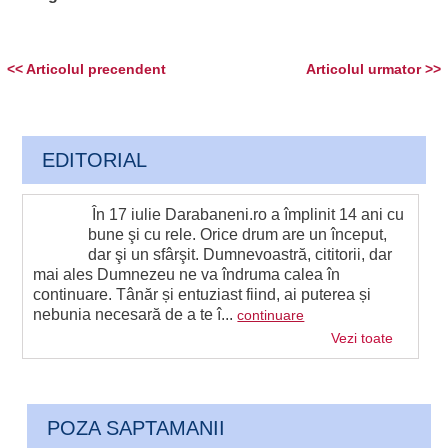
<< Articolul precendent
Articolul urmator >>
EDITORIAL
În 17 iulie Darabaneni.ro a împlinit 14 ani cu
bune şi cu rele. Orice drum are un început,
dar şi un sfârşit. Dumnevoastră, cititorii, dar
mai ales Dumnezeu ne va îndruma calea în
continuare. Tânăr și entuziast fiind, ai puterea și
nebunia necesară de a te î...
continuare
Vezi toate
POZA SAPTAMANII