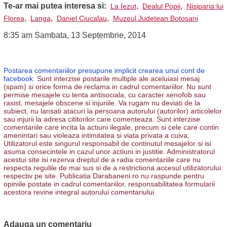
Te-ar mai putea interesa si:
,
,
La Iezut
Dealul Popii
Nisiparia lui
,
,
,
Florea
Langa
Daniel Ciucalau
Muzeul Judetean Botosani
8:35 am Sambata, 13 Septembrie, 2014
Postarea comentariilor presupune implicit crearea unui cont de
facebook.
Sunt interzise postarile multiple ale aceluiasi mesaj
(spam) si orice forma de reclama in cadrul comentariilor. Nu sunt
permise mesajele cu tenta antisociala, cu caracter xenofob sau
rasist, mesajele obscene si injuriile. Va rugam nu deviati de la
subiect, nu lansati atacuri la persoana autorului (autorilor) articolelor
sau injurii la adresa cititorilor care comenteaza. Sunt interzise
comentariile care incita la actiuni ilegale, precum si cele care contin
amenintari sau violeaza intimitatea si viata privata a cuiva.
Utilizatorul este singurul responsabil de continutul mesajelor si isi
asuma consecintele in cazul unor actiuni in justitie. Administratorul
acestui site isi rezerva dreptul de a radia comentariile care nu
respecta regulile de mai sus si de a restrictiona accesul utilizatorului
respectiv pe site. Publicatia Darabaneni.ro nu raspunde pentru
opiniile postate in cadrul comentariilor, responsabilitatea formularii
acestora revine integral autorului comentariului.
Adauga un comentariu