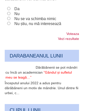
Da
Nu
Nu se va schimba nimic
Nu știu, nu mă interesează
Voteaza
Vezi rezultate
DARABANEANUL LUNII
Dărăbănenii se pot mândri
cu încă un academician
”Gândul și sufletul
meu se leagă…”
Începutul anului 2022 a adus pentru
dărăbăneni un motiv de mândrie. Unul dintre fii
urbei, c...
CLIPUL LUNII