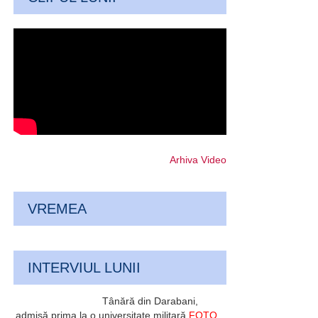
Arhiva Video
VREMEA
INTERVIUL LUNII
Tânără din Darabani,
admisă prima la o universitate militară
FOTO