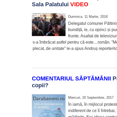
Sala Palatului
VIDEO
Duminica, 11 Martie, 2018
Delegatul comunei Păltiniș
bundiță, ie, cu opinci și p
frunte. Asaltat de televizi
s-a îmbrăcat astfel pentru că este…român. ”M
plecat, de unitate” le-a spus Andruș reporteril
COMENTARIUL SĂPTĂMÂNII
Pâ
copii?
Miercuri, 20 Septembrie, 2017
În iarnă, în mijlocul prote
indiferent de ce îi întrebai
grădinițe. Era ideea centra