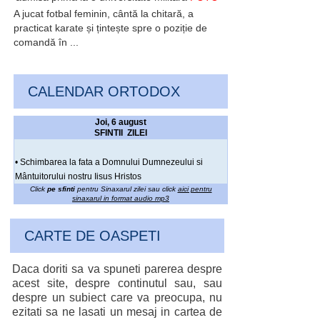
A jucat fotbal feminin, cântă la chitară, a
practicat karate și țintește spre o poziție de
comandă în ...
CALENDAR ORTODOX
Joi, 6 august
SFINTII ZILEI
• Schimbarea la fata a Domnului Dumnezeului si
Mântuitorului nostru Iisus Hristos
Click
pe sfinti
pentru Sinaxarul zilei sau click
aici pentru
sinaxarul in format audio mp3
CARTE DE OASPETI
Daca doriti sa va spuneti parerea despre
acest site, despre continutul sau, sau
despre un subiect care va preocupa, nu
ezitati sa ne lasati un mesaj in cartea de