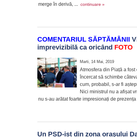
merge în derivă, ...
continuare »
COMENTARIUL SĂPTĂMÂNII
Vi
imprevizibilă ca oricând
FOTO
Marti, 14 Mai, 2019
Atmosfera din Piață a fost c
încercat să schimbe câteva 
cum, probabil, s-ar fi aștep
Nici ministrul nu a afișat 
nu s-au arătat foarte impresionați de prezența d
Un PSD-ist din zona orașului Dar