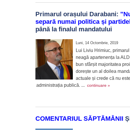
Primarul orașului Darabani:
”Nu
separă numai politica și partid
până la finalul mandatului
Luni, 14 Octombrie, 2019
Lui Liviu Hrimiuc, primarul 
neagă apartenența la ALDE 
bun sfârșit majoritatea proi
dorește un al doilea mandat
actuale și crede că nu est
administrația publică. ...
continuare »
COMENTARIUL SĂPTĂMÂNII
Și