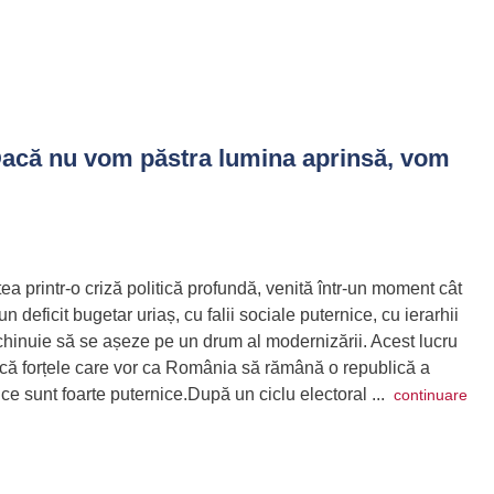
acă nu vom păstra lumina aprinsă, vom
a printr-o criză politică profundă, venită într-un moment cât
n deficit bugetar uriaș, cu falii sociale puternice, cu ierarhii
 chinuie să se așeze pe un drum al modernizării. Acest lucru
 că forțele care vor ca România să rămână o republică a
nice sunt foarte puternice.După un ciclu electoral ...
continuare