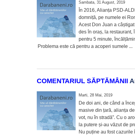
Sambata, 31 August, 2019
În 2016, Alianța PSD-ALDE
domniță, pe numele ei Rom
Acest Don Juan a câștigat 
des în oraș, la restaurant,
pentru 5 minute, încălțămin
Problema este că pentru a acoperi sumele ...
COMENTARIUL SĂPTĂMÂNII
Ar
Marti, 28 Mai, 2019
De doi ani, de când a încep
masive din țară, alianța d
vot, nu în stradă”. Cu o aro
la putere și-au văzut de p
Nu puține au fost cazurile 