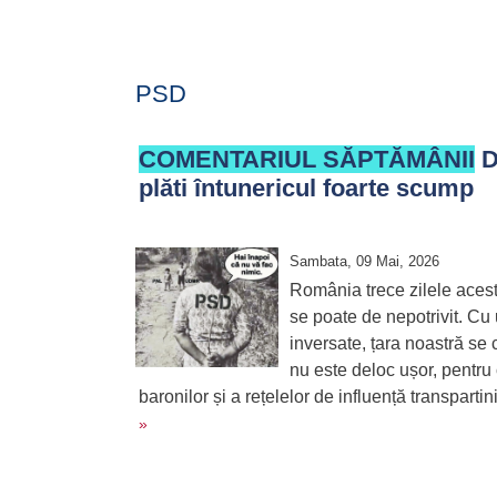
PSD
COMENTARIUL SĂPTĂMÂNII
D
plăti întunericul foarte scump
Sambata, 09 Mai, 2026
România trece zilele aceste
se poate de nepotrivit. Cu u
inversate, țara noastră se
nu este deloc ușor, pentru
baronilor și a rețelelor de influență transparti
»