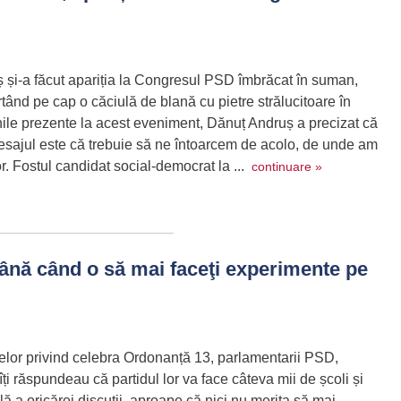
 și-a făcut apariția la Congresul PSD îmbrăcat în suman,
urtând pe cap o căciulă de blană cu pietre strălucitoare în
unile prezente la acest eveniment, Dănuț Andruș a precizat că
esajul este că trebuie să ne întoarcem de acolo, de unde am
or. Fostul candidat social-democrat la ...
continuare »
nă când o să mai faceţi experimente pe
stelor privind celebra Ordonanță 13, parlamentarii PSD,
, îți răspundeau că partidul lor va face câteva mii de școli și
lă a oricărei discuții, aproape că nici nu merita să mai