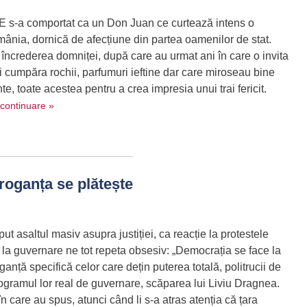
 s-a comportat ca un Don Juan ce curtează intens o
ânia, dornică de afecțiune din partea oamenilor de stat.
încrederea domniței, după care au urmat ani în care o invita
 îi cumpăra rochii, parfumuri ieftine dar care miroseau bine
te, toate acestea pentru a crea impresia unui trai fericit.
continuare »
oganța se plătește
ut asaltul masiv asupra justiției, ca reacție la protestele
e la guvernare ne tot repeta obsesiv: „Democrația se face la
ganță specifică celor care dețin puterea totală, politrucii de
rogramul lor real de guvernare, scăparea lui Liviu Dragnea.
în care au spus, atunci când li s-a atras atenția că țara