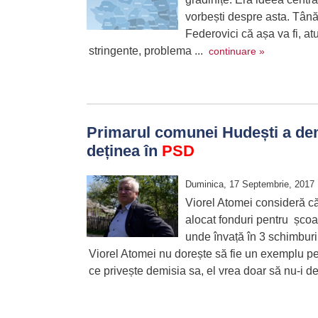
vorbești despre asta. Tân
Federovici că așa va fi, at
stringente, problema ...
continuare »
Primarul comunei Hudești a demi
deținea în
PSD
Duminica, 17 Septembrie, 2017
Viorel Atomei consideră că
alocat fonduri pentru școal
unde învață în 3 schimburi 
Viorel Atomei nu dorește să fie un exemplu pentr
ce privește demisia sa, el vrea doar să nu-i