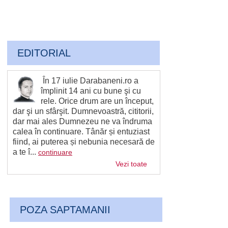
EDITORIAL
În 17 iulie Darabaneni.ro a
împlinit 14 ani cu bune şi cu
rele. Orice drum are un început,
dar şi un sfârşit. Dumnevoastră, cititorii,
dar mai ales Dumnezeu ne va îndruma
calea în continuare. Tânăr și entuziast
fiind, ai puterea și nebunia necesară de
a te î...
continuare
Vezi toate
POZA SAPTAMANII