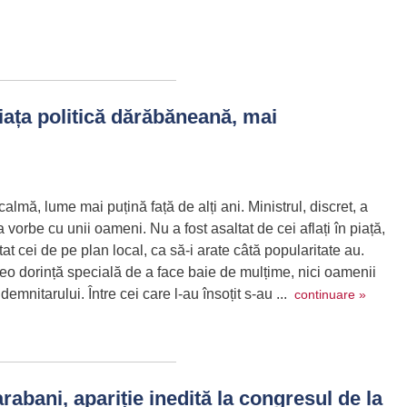
ața politică dărăbăneană, mai
almă, lume mai puțină față de alți ani. Ministrul, discret, a
vorbe cu unii oameni. Nu a fost asaltat de cei aflați în piață,
tat cei de pe plan local, ca să-i arate câtă popularitate au.
vreo dorință specială de a face baie de mulțime, nici oamenii
emnitarului. Între cei care l-au însoțit s-au ...
continuare »
abani, apariție inedită la congresul de la