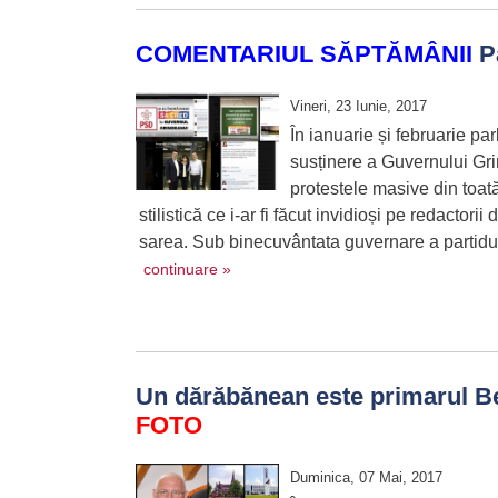
COMENTARIUL SĂPTĂMÂNII
Pa
Vineri, 23 Iunie, 2017
În ianuarie și februarie pa
susținere a Guvernului Gri
protestele masive din toată 
stilistică ce i-ar fi făcut invidioși pe redacto
sarea. Sub binecuvântata guvernare a partidului
continuare »
Un dărăbănean este primarul Be
FOTO
Duminica, 07 Mai, 2017