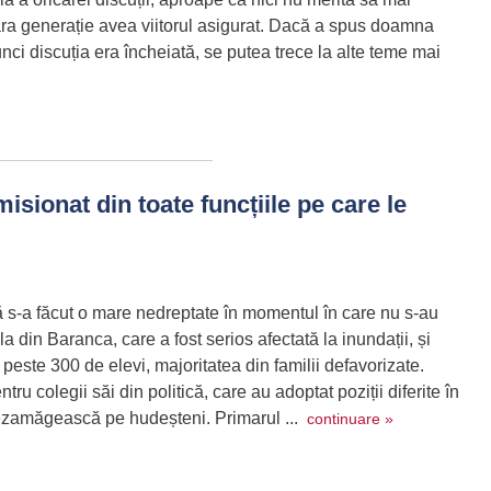
ăra generație avea viitorul asigurat. Dacă a spus doamna
unci discuția era încheiată, se putea trece la alte teme mai
sionat din toate funcțiile pe care le
 s-a făcut o mare nedreptate în momentul în care nu s-au
a din Baranca, care a fost serios afectată la inundații, și
peste 300 de elevi, majoritatea din familii defavorizate.
u colegii săi din politică, care au adoptat poziții diferite în
 dezamăgească pe hudeșteni. Primarul ...
continuare »