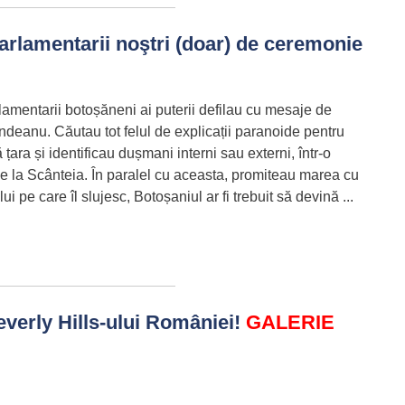
rlamentarii noştri (doar) de ceremonie
rlamentarii botoșăneni ai puterii defilau cu mesaje de
ndeanu. Căutau tot felul de explicații paranoide pentru
țara și identificau dușmani interni sau externi, într-o
rii de la Scânteia. În paralel cu aceasta, promiteau marea cu
 pe care îl slujesc, Botoșaniul ar fi trebuit să devină ...
verly Hills-ului României!
GALERIE