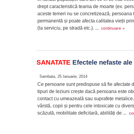
drept caracteristică teama de moarte (ex. pers
aceste temeri nu se concretizează, persoana tr
permanentă și poate afecta calitatea vieții pri
(la serviciu, pe stradă etc.). ...
continuare »
SANATATE
Efectele nefaste ale 
Sambata, 25 Ianuarie, 2014
Ce persoane sunt predispuse să fie afectate d
tipuri de leziuni crește dacă persoana este obo
contact cu umeazeală sau suprafețe metalice.
vârstă, copii și pentru cele intoxicate cu divers
scăzută, mobilitate deficitară, abilități de ...
co