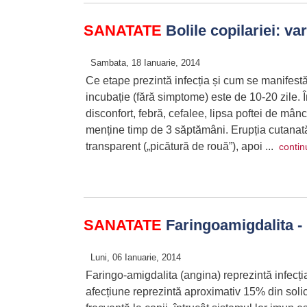
SANATATE
Bolile copilariei: va
Sambata, 18 Ianuarie, 2014
Ce etape prezintă infecția și cum se manifest
incubație (fără simptome) este de 10-20 zile. Î
disconfort, febră, cefalee, lipsa poftei de mâ
menține timp de 3 săptămâni. Erupția cutanată e
transparent („picătură de rouă”), apoi ...
contin
SANATATE
Faringoamigdalita - „
Luni, 06 Ianuarie, 2014
Faringo-amigdalita (angina) reprezintă infecți
afecțiune reprezintă aproximativ 15% din solici