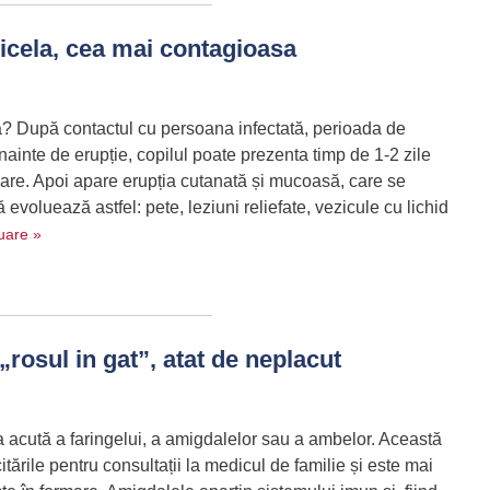
ricela, cea mai contagioasa
ă? După contactul cu persoana infectată, perioada de
nainte de erupție, copilul poate prezenta timp de 1-2 zile
ncare. Apoi apare erupția cutanată și mucoasă, care se
voluează astfel: pete, leziuni reliefate, vezicule cu lichid
uare »
rosul in gat”, atat de neplacut
a acută a faringelui, a amigdalelor sau a ambelor. Această
tările pentru consultații la medicul de familie și este mai