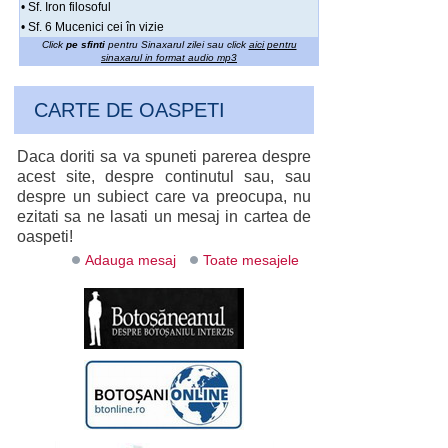
• Sf. Iron filosoful
• Sf. 6 Mucenici cei în vizie
Click
pe sfinti
pentru Sinaxarul zilei sau click
aici pentru
sinaxarul in format audio mp3
CARTE DE OASPETI
Daca doriti sa va spuneti parerea despre
acest site, despre continutul sau, sau
despre un subiect care va preocupa, nu
ezitati sa ne lasati un mesaj in cartea de
oaspeti!
Adauga mesaj
Toate mesajele