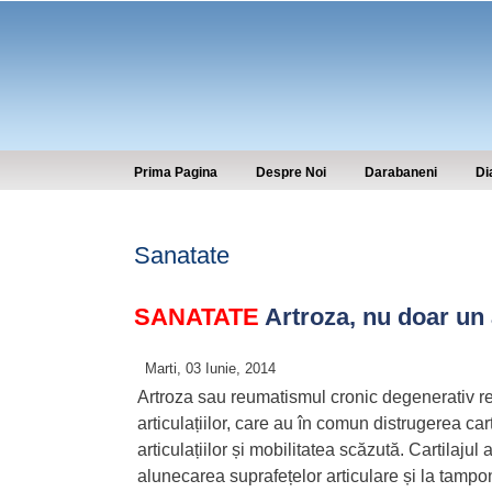
Prima Pagina
Despre Noi
Darabaneni
Di
Sanatate
SANATATE
Artroza, nu doar un 
Marti, 03 Iunie, 2014
Artroza sau reumatismul cronic degenerativ re
articulațiilor, care au în comun distrugerea car
articulațiilor și mobilitatea scăzută. Cartilajul
alunecarea suprafețelor articulare și la tampona