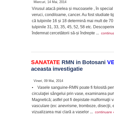
Miercuri, 14 Mai, 2014
Virusul atacă pielea și mucoasele , în special 
veruci, condiloame, cancer. Au fost studiate t
că tulpinile 16 și 18 determină mai mult de 70 
tulpinile 31, 33, 35, 45, 52, 58 etc. Descoperi
îndemnat cercetătorii să-și îndrepte ...
continu
SANATATE
RMN in Botosani
V
aceasta investigatie
Vineri, 09 Mai, 2014
• Vasele sanguine-RMN poate fi folosită pentr
circulaţiei sângelui prin vase, examinarea pu
Magnetică; astfel pot fi depistate malformaţii v
vasculare (ex: anevrisme, tromboze, disecţii, 
vizualizarea mai clară a vaselor ...
continuare 