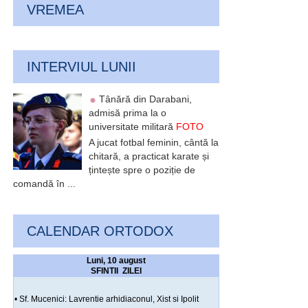
VREMEA
INTERVIUL LUNII
Tânără din Darabani,
admisă prima la o
universitate militară
FOTO
A jucat fotbal feminin, cântă la
chitară, a practicat karate și
țintește spre o poziție de
comandă în ...
CALENDAR ORTODOX
Luni, 10 august
SFINTII ZILEI
• Sf. Mucenici: Lavrentie arhidiaconul, Xist si Ipolit