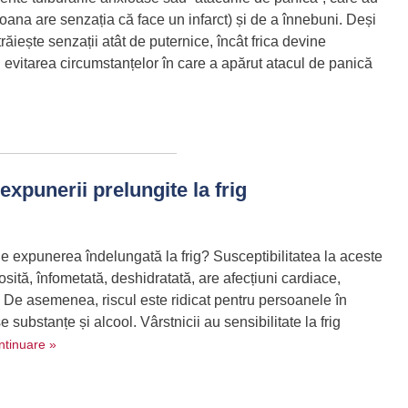
oana are senzația că face un infarct) și de a înnebuni. Deși
ăiește senzații atât de puternice, încât frica devine
n evitarea circumstanțelor în care a apărut atacul de panică
expunerii prelungite la frig
e expunerea îndelungată la frig? Susceptibilitatea la aceste
sită, înfometată, deshidratată, are afecțiuni cardiace,
 De asemenea, riscul este ridicat pentru persoanele în
e substanțe și alcool. Vârstnicii au sensibilitate la frig
ntinuare »