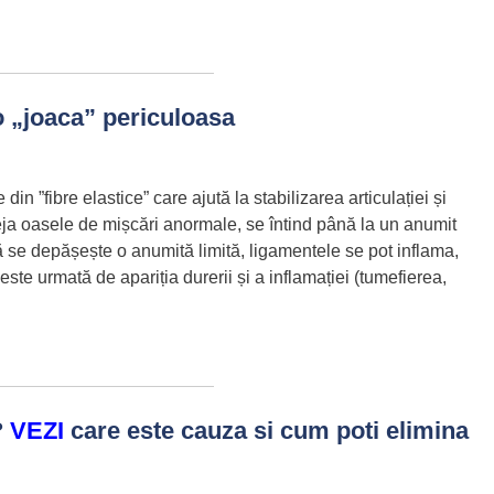
o „joaca” periculoasa
 ”fibre elastice” care ajută la stabilizarea articulației și
eja oasele de mișcări anormale, se întind până la un anumit
ă se depășește o anumită limită, ligamentele se pot inflama,
este urmată de apariția durerii și a inflamației (tumefierea,
?
VEZI
care este cauza si cum poti elimina