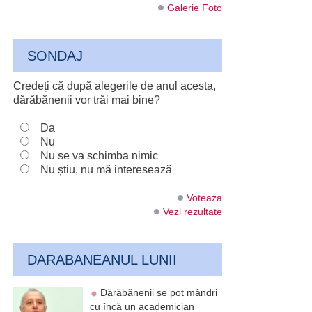
Galerie Foto
SONDAJ
Credeți că după alegerile de anul acesta,
dărăbănenii vor trăi mai bine?
Da
Nu
Nu se va schimba nimic
Nu știu, nu mă interesează
Voteaza
Vezi rezultate
DARABANEANUL LUNII
Dărăbănenii se pot mândri
cu încă un academician