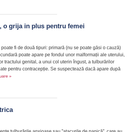
 o grija in plus pentru femei
ate fi de două tipuri: primară (nu se poate găsi o cauză)
cundară poate apare pe fondul unor malformații ale uterului,
or tractului genital, a unui col uterin îngust, a tulburărilor
ilizate pentru contracepție. Se suspectează dacă apare după
uare »
trica
vente tulburările anxioase sau ”atacurile de panică”, care au