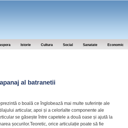
aspora
Istorie
Cultura
Social
Sanatate
Economic
apanaj al batranetii
prezintă o boală ce înglobează mai multe suferințe ale
tilajului articular, apoi și a celorlalte componente ale
 articular se găsește între capetele a două oase și ajută la
rea șocurilor.Teoretic, orice articulație poate să fie