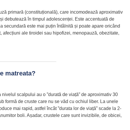
uză primară (constituțională), care incomodează aproximativ
i și debutează în timpul adolescenței. Este accentuată de
Cea secundară este mai puțin întâlnită și poate apare oricând
, afecțiuni ale tiroidei sau hipofizei, menopauză, obezitate,
e matreata?
nivelul scalpului au o ”durată de viață” de aproximativ 30
sub formă de cruste care nu se văd cu ochiul liber. La unele
oduce mai rapid, astfel încât ”durata lor de viață” scade la 2-
anumitor boli. Așadar, crustele care sunt invizibile, de obicei,