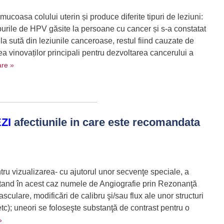
mucoasa colului uterin și produce diferite tipuri de leziuni:
ipurile de HPV găsite la persoane cu cancer și s-a constatat
la sută din leziunile canceroase, restul fiind cauzate de
rea vinovaților principali pentru dezvoltarea cancerului a
are »
EZI
afectiunile in care este recomandata
u vizualizarea- cu ajutorul unor secvenţe speciale, a
rtand în acest caz numele de Angiografie prin Rezonanţă
asculare, modificări de calibru şi/sau flux ale unor structuri
etc); uneori se foloseşte substanţă de contrast pentru o
»