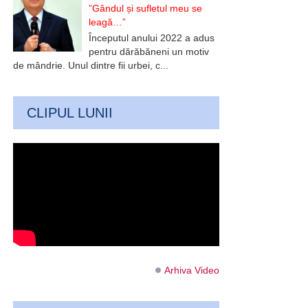
”Gândul și sufletul meu se
leagă…”
Începutul anului 2022 a adus
pentru dărăbăneni un motiv
de mândrie. Unul dintre fii urbei, c...
CLIPUL LUNII
Arhiva Video