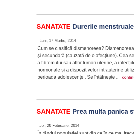
SANATATE
Durerile menstruale,
Luni, 17 Martie, 2014
Cum se clasifică dismenoreea? Dismenoreea po
și secundară (cauzată de o afecțiune). Cea se
a fibromului sau altor tumori uterine, a infecțiil
hormonale și a dispozitivelor intrauterine ut
perioada adolescenței. Se întâlnește ...
contin
SANATATE
Prea multa panica s
Joi, 20 Februarie, 2014
În rândul populației sunt din ce în ce mai frec