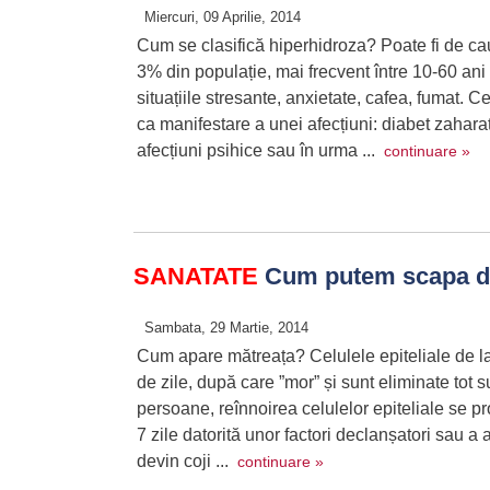
Miercuri, 09 Aprilie, 2014
Cum se clasifică hiperhidroza? Poate fi de ca
3% din populație, mai frecvent între 10-60 an
situațiile stresante, anxietate, cafea, fumat. 
ca manifestare a unei afecțiuni: diabet zaharat
afecțiuni psihice sau în urma ...
continuare »
SANATATE
Cum putem scapa d
Sambata, 29 Martie, 2014
Cum apare mătreața? Celulele epiteliale de la 
de zile, după care ”mor” și sunt eliminate tot 
persoane, reînnoirea celulelor epiteliale se pr
7 zile datorită unor factori declanșatori sau a 
devin coji ...
continuare »