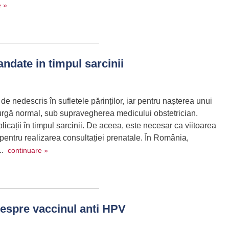
e »
ndate in timpul sarcinii
e nedescris în sufletele părinților, iar pentru nașterea unui
urgă normal, sub supravegherea medicului obstetrician.
icații în timpul sarcinii. De aceea, este necesar ca viitoarea
pentru realizarea consultației prenatale. În România,
...
continuare »
despre vaccinul anti HPV