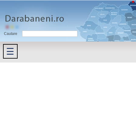
Cautare
☰