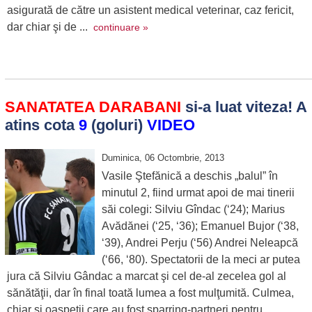
asigurată de către un asistent medical veterinar, caz fericit,
dar chiar şi de ...
continuare »
SANATATEA DARABANI
si-a luat viteza! A
atins cota
9
(goluri)
VIDEO
Duminica, 06 Octombrie, 2013
Vasile Ştefănică a deschis „balul” în
minutul 2, fiind urmat apoi de mai tinerii
săi colegi: Silviu Gîndac (‘24); Marius
Avădănei (‘25, ‘36); Emanuel Bujor (‘38,
‘39), Andrei Perju (‘56) Andrei Neleapcă
(‘66, ‘80). Spectatorii de la meci ar putea
jura că Silviu Gândac a marcat şi cel de-al zecelea gol al
sănătăţii, dar în final toată lumea a fost mulţumită. Culmea,
chiar şi oaspeţii care au fost sparring-partneri pentru