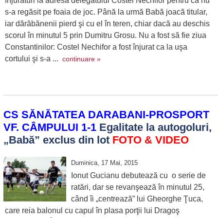
înjurături la adresa delegatului Costel Nechifor pentru că nu
s-a regăsit pe foaia de joc. Până la urmă Babă joacă titular,
iar dărăbănenii pierd şi cu el în teren, chiar dacă au deschis
scorul în minutul 5 prin Dumitru Grosu. Nu a fost să fie ziua
Constantinilor: Costel Nechifor a fost înjurat ca la uşa
cortului şi s-a ...
continuare »
CS SĂNĂTATEA DARABANI-PROSPORT
VF. CÂMPULUI 1-1
Egalitate la autogoluri,
„Babă” exclus din lot
FOTO & VIDEO
Duminica, 17 Mai, 2015
Ionut Gucianu debutează cu o serie de
ratări, dar se revanşează în minutul 25,
când îi „centrează” lui Gheorghe Ţuca,
care reia balonul cu capul în plasa porţii lui Dragoş