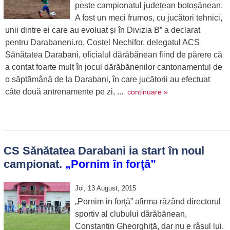
peste campionatul județean botoșănean.
A fost un meci frumos, cu jucători tehnici,
unii dintre ei care au evoluat și în Divizia B” a declarat
pentru Darabaneni.ro, Costel Nechifor, delegatul ACS
Sănătatea Darabani, oficialul dărăbănean fiind de părere că
a contat foarte mult în jocul dărăbănenilor cantonamentul de
o săptămână de la Darabani, în care jucătorii au efectuat
câte două antrenamente pe zi, ...
continuare »
CS Sănătatea Darabani ia start în noul
campionat.
„Pornim în forţă”
Joi, 13 August, 2015
„Pornim in forţă” afirma râzând directorul
sportiv al clubului dărăbănean,
Constantin Gheorghiţă, dar nu e râsul lui.