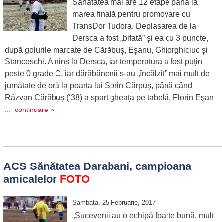
Sănătatea mai are 12 etape până la
marea finală pentru promovare cu
TransDor Tudora. Deplasarea de la
Dersca a fost „bifată” şi ea cu 3 puncte,
după golurile marcate de Cărăbuş, Eşanu, Ghiorghiciuc şi
Stancoschi. A nins la Dersca, iar temperatura a fost puţin
peste 0 grade C, iar dărăbănenii s-au „încălzit” mai mult de
jumătate de oră la poarta lui Sorin Cărpuş, până când
Răzvan Cărăbuş (‘38) a spart gheaţa pe tabelă. Florin Eşan
...
continuare »
ACS Sănătatea Darabani, campioana
amicalelor
FOTO
Sambata, 25 Februarie, 2017
„Sucevenii au o echipă foarte bună, mult