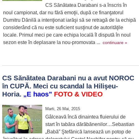
CS Sănătatea Darabani s-a înscris în
noul campionat, dar nu fără emoţii, după ce finanţatorul
Dumitru Dănilă a intenţionat iarăşi să se retragă de la echipă
considerând că nu este suficient susţinut de autorităţile
locale. Primul meci pe care echipa locală îl dispută în noul
sezon este în deplasare la nou-promovata ...
continuare »
CS Sănătatea Darabani nu a avut NOROC
în CUPĂ. Meci cu scandal la Hilişeu-
Horia.
„E haos”
FOTO
& VIDEO
Marti, 26 Mai, 2015
Gâlceavă încă dinaintea fluierului de
start în tabăra dărăbănenilor…Sebastian
„Babă” Ştefănică lansează un potop de