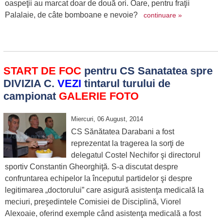
oaspeţii au marcat doar de două ori. Oare, pentru fraţii
Palalaie, de câte bomboane e nevoie?
continuare »
START DE FOC
pentru CS Sanatatea spre
DIVIZIA C.
VEZI
tintarul turului de
campionat
GALERIE FOTO
Miercuri, 06 August, 2014
CS Sănătatea Darabani a fost
reprezentat la tragerea la sorţi de
delegatul Costel Nechifor şi directorul
sportiv Constantin Gheorghiţă. S-a discutat despre
confruntarea echipelor la începutul partidelor şi despre
legitimarea „doctorului” care asigură asistenţa medicală la
meciuri, preşedintele Comisiei de Disciplină, Viorel
Alexoaie, oferind exemple când asistenţa medicală a fost