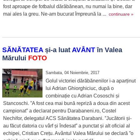
fost aproape de fotbalul dărăbănean, nu numai la bine, dar
mai ales la greu. Ne-am bucurat împreună la ...
continuare »
SĂNĂTATEA
și-a luat
AVÂNT
în Valea
Mărului
FOTO
Sambata, 04 Noiembrie, 2017
Golul victoriei dărăbănenilor i-a aparținut
lui Adrian Ghiorghiciuc, după o
combinație cu Adrian Cososchi și
Stancoschi. ”A fost cea mai bună repriză a doua din acest
campionat” a declarat pentru Darabaneni.ro, Costel
Nechifor, delegatul ACS Sănătatea Darabani. ”Jucătorii și-
au făcut datoria cu vârf și îndesat” a punctat și alt oficial al
echipei, Cristian Crețu. Avântul Valea Mărului se declară ”o