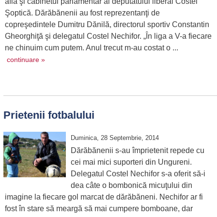
află şi cabinetul parlamentar al deputatului liberal Costel
Şoptică. Dărăbănenii au fost reprezentanţi de
copreşedintele Dumitru Dănilă, directorul sportiv Constantin
Gheorghiţă şi delegatul Costel Nechifor. „În liga a V-a fiecare
ne chinuim cum putem. Anul trecut m-au costat o ...
continuare »
Prietenii fotbalului
Duminica, 28 Septembrie, 2014
Dărăbănenii s-au împrietenit repede cu
cei mai mici suporteri din Ungureni.
Delegatul Costel Nechifor s-a oferit să-i
dea câte o bombonică micuţului din
imagine la fiecare gol marcat de dărăbăneni. Nechifor ar fi
fost în stare să meargă să mai cumpere bomboane, dar