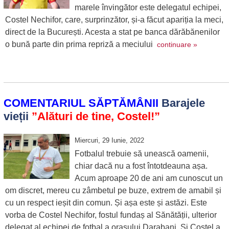
marele învingător este delegatul echipei,
Costel Nechifor, care, surprinzător, și-a făcut apariția la meci,
direct de la București. Acesta a stat pe banca dărăbănenilor
o bună parte din prima repriză a meciului
continuare »
COMENTARIUL SĂPTĂMÂNII
Barajele
vieții
”Alături de tine, Costel!”
Miercuri, 29 Iunie, 2022
Fotbalul trebuie să unească oamenii,
chiar dacă nu a fost întotdeauna așa.
Acum aproape 20 de ani am cunoscut un
om discret, mereu cu zâmbetul pe buze, extrem de amabil și
cu un respect ieșit din comun. Și așa este și astăzi. Este
vorba de Costel Nechifor, fostul fundaș al Sănătății, ulterior
delegat al echipei de fotbal a orașului Darabani. Și Costel a