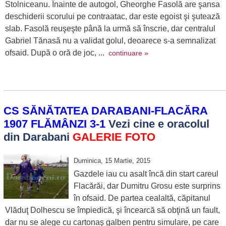
Stolniceanu. Înainte de autogol, Gheorghe Fasolă are şansa
deschiderii scorului pe contraatac, dar este egoist şi şutează
slab. Fasolă reuşeşte până la urmă să înscrie, dar centralul
Gabriel Tănasă nu a validat golul, deoarece s-a semnalizat
ofsaid. După o oră de joc, ...
continuare »
CS SĂNĂTATEA DARABANI-FLACĂRA
1907 FLĂMÂNZI 3-1
Vezi cine e oracolul
din Darabani
GALERIE FOTO
Duminica, 15 Martie, 2015
Gazdele iau cu asalt încă din start careul
Flacărăi, dar Dumitru Grosu este surprins
în ofsaid. De partea cealaltă, căpitanul
Vlăduţ Dolhescu se împiedică, şi încearcă să obţină un fault,
dar nu se alege cu cartonaş galben pentru simulare, pe care