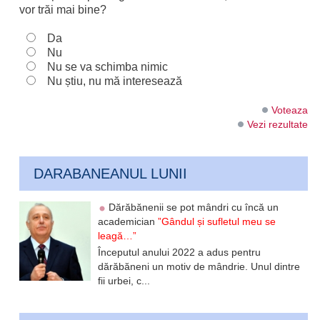
vor trăi mai bine?
Da
Nu
Nu se va schimba nimic
Nu știu, nu mă interesează
Voteaza
Vezi rezultate
DARABANEANUL LUNII
Dărăbănenii se pot mândri cu încă un
academician
”Gândul și sufletul meu se
leagă…”
Începutul anului 2022 a adus pentru
dărăbăneni un motiv de mândrie. Unul dintre
fii urbei, c...