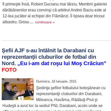
îl primeşte însă, Robert Gucianu mai târziu. Membrii galeriei
dărăbănenilor erau convinşi că arbitrul Andrei Baciu este al
12-lea jucător al echipei din Flămânzi. Îi lipsea doar tricoul
albastru. Grosu ...
continuare »
Şefii AJF s-au întâlnit la Darabani cu
reprezentanţii cluburilor de fotbal din
Nord.
„Eu i-am dat roşu lui Moş Crăciun”
FOTO
Duminica, 18 Ianuarie, 2015
Şedinţa şefilor fotbalului botoşănean cu
reprezentanţii cluburilor din Darabani,
Mileanca, Havârna, Rădăuţi-Prut şi
Hudeşti a avut loc la sediul PNL Darabani, acolo unde se