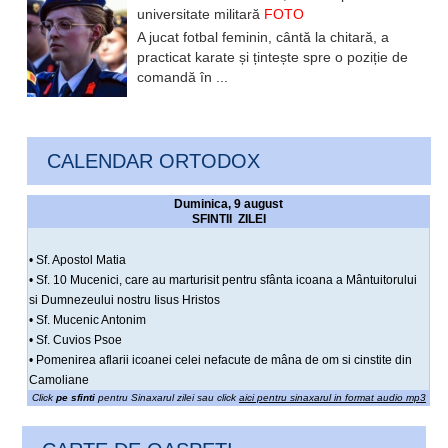
universitate militară
FOTO
A jucat fotbal feminin, cântă la chitară, a
practicat karate și țintește spre o poziție de
comandă în ...
CALENDAR ORTODOX
Duminica, 9 august
SFINTII ZILEI
• Sf. Apostol Matia
• Sf. 10 Mucenici, care au marturisit pentru sfânta icoana a Mântuitorului
si Dumnezeului nostru Iisus Hristos
• Sf. Mucenic Antonim
• Sf. Cuvios Psoe
• Pomenirea aflarii icoanei celei nefacute de mâna de om si cinstite din
Camoliane
Click
pe sfinti
pentru Sinaxarul zilei sau click
aici pentru sinaxarul in format audio mp3