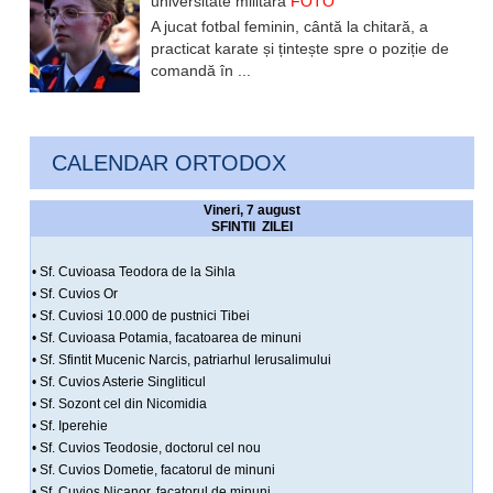
universitate militară
FOTO
A jucat fotbal feminin, cântă la chitară, a
practicat karate și țintește spre o poziție de
comandă în ...
CALENDAR ORTODOX
Vineri, 7 august
SFINTII ZILEI
• Sf. Cuvioasa Teodora de la Sihla
• Sf. Cuvios Or
• Sf. Cuviosi 10.000 de pustnici Tibei
• Sf. Cuvioasa Potamia, facatoarea de minuni
• Sf. Sfintit Mucenic Narcis, patriarhul Ierusalimului
• Sf. Cuvios Asterie Singliticul
• Sf. Sozont cel din Nicomidia
• Sf. Iperehie
• Sf. Cuvios Teodosie, doctorul cel nou
• Sf. Cuvios Dometie, facatorul de minuni
• Sf. Cuvios Nicanor, facatorul de minuni