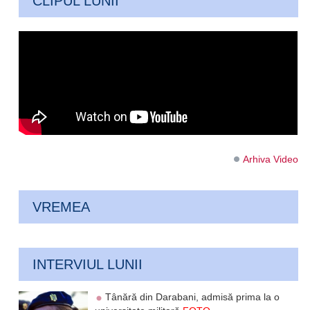
CLIPUL LUNII
Arhiva Video
VREMEA
INTERVIUL LUNII
Tânără din Darabani, admisă prima la o