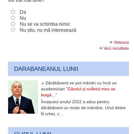
vor trăi mai bine?
Da
Nu
Nu se va schimba nimic
Nu știu, nu mă interesează
Voteaza
Vezi rezultate
DARABANEANUL LUNII
Dărăbănenii se pot mândri cu încă un
academician
”Gândul și sufletul meu se
leagă…”
Începutul anului 2022 a adus pentru
dărăbăneni un motiv de mândrie. Unul dintre
fii urbei, c...