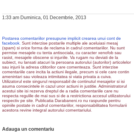
1:33 am Duminica, 01 Decembrie, 2013
Postarea comentariilor presupune implicit crearea unui cont de
facebook.
Sunt interzise postarile multiple ale aceluiasi mesaj
(spam) si orice forma de reclama in cadrul comentariilor. Nu sunt
permise mesajele cu tenta antisociala, cu caracter xenofob sau
rasist, mesajele obscene si injuriile. Va rugam nu deviati de la
subiect, nu lansati atacuri la persoana autorului (autorilor) articolelor
sau injurii la adresa cititorilor care comenteaza. Sunt interzise
comentariile care incita la actiuni ilegale, precum si cele care contin
amenintari sau violeaza intimitatea si viata privata a cuiva.
Utilizatorul este singurul responsabil de continutul mesajelor si isi
asuma consecintele in cazul unor actiuni in justitie. Administratorul
acestui site isi rezerva dreptul de a radia comentariile care nu
respecta regulile de mai sus si de a restrictiona accesul utilizatorului
respectiv pe site. Publicatia Darabaneni.ro nu raspunde pentru
opiniile postate in cadrul comentariilor, responsabilitatea formularii
acestora revine integral autorului comentariului.
Adauga un comentariu