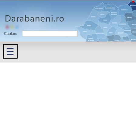
Cautare
☰