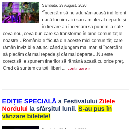
Sambata, 29 August, 2020
”Încercăm să ne adunăm acasă indiferent
dacă locuim aici sau am plecat departe și
în fiecare an încercăm să punem la cale
ceva nou, ceva bun care să transforme în bine comunitățile
noastre…România e făcută din aceste mici comunități care
rămân invizibile atunci când ajungem mai mari și încercăm
să plecăm cât mai repede și cât mai departe…Nu este
corect să le spunem tinerilor să rămână acasă cu orice preț.
Cred că suntem cu toții liberi ...
continuare »
EDIȚIE SPECIALĂ
a Festivalului
Zilele
Nordului
la sfârșitul lunii.
S-au pus în
vânzare biletele!