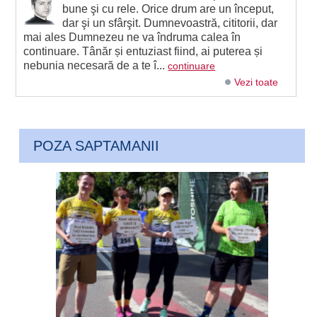
bune şi cu rele. Orice drum are un început,
dar şi un sfârşit. Dumnevoastră, cititorii, dar
mai ales Dumnezeu ne va îndruma calea în
continuare. Tânăr și entuziast fiind, ai puterea și
nebunia necesară de a te î...
continuare
Vezi toate
POZA SAPTAMANII