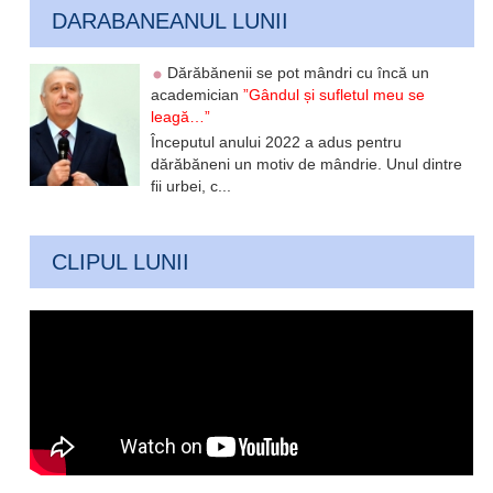
DARABANEANUL LUNII
Dărăbănenii se pot mândri cu încă un
academician
”Gândul și sufletul meu se
leagă…”
Începutul anului 2022 a adus pentru
dărăbăneni un motiv de mândrie. Unul dintre
fii urbei, c...
CLIPUL LUNII