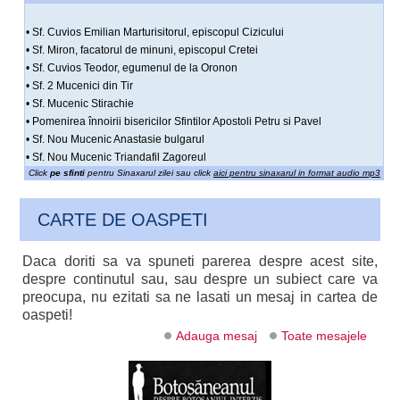
• Sf. Cuvios Emilian Marturisitorul, episcopul Cizicului
• Sf. Miron, facatorul de minuni, episcopul Cretei
• Sf. Cuvios Teodor, egumenul de la Oronon
• Sf. 2 Mucenici din Tir
• Sf. Mucenic Stirachie
• Pomenirea înnoirii bisericilor Sfintilor Apostoli Petru si Pavel
• Sf. Nou Mucenic Anastasie bulgarul
• Sf. Nou Mucenic Triandafil Zagoreul
Click
pe sfinti
pentru Sinaxarul zilei sau click
aici pentru sinaxarul in format audio mp3
CARTE DE OASPETI
Daca doriti sa va spuneti parerea despre acest site,
despre continutul sau, sau despre un subiect care va
preocupa, nu ezitati sa ne lasati un mesaj in cartea de
oaspeti!
Adauga mesaj
Toate mesajele