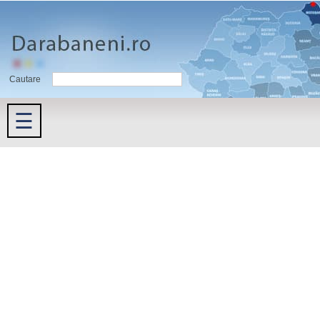
Cautare
☰