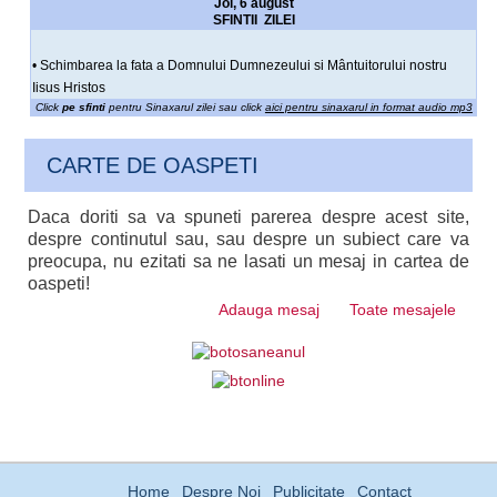
Joi, 6 august
SFINTII ZILEI
• Schimbarea la fata a Domnului Dumnezeului si Mântuitorului nostru
Iisus Hristos
Click
pe sfinti
pentru Sinaxarul zilei sau click
aici pentru sinaxarul in format audio mp3
CARTE DE OASPETI
Daca doriti sa va spuneti parerea despre acest site,
despre continutul sau, sau despre un subiect care va
preocupa, nu ezitati sa ne lasati un mesaj in cartea de
oaspeti!
Adauga mesaj
Toate mesajele
Home
Despre Noi
Publicitate
Contact