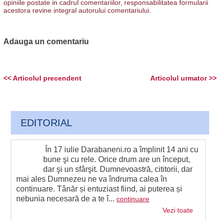
opiniile postate in cadrul comentariilor, responsabilitatea formularii
acestora revine integral autorului comentariului.
Adauga un comentariu
<< Articolul precendent
Articolul urmator >>
EDITORIAL
În 17 iulie Darabaneni.ro a împlinit 14 ani cu
bune şi cu rele. Orice drum are un început,
dar şi un sfârşit. Dumnevoastră, cititorii, dar
mai ales Dumnezeu ne va îndruma calea în
continuare. Tânăr și entuziast fiind, ai puterea și
nebunia necesară de a te î...
continuare
Vezi toate