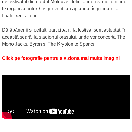
de festivalul din nordul Moldovei, felicitându-i și mulțumindu-
le organizatorilor. Cei prezenți au aplaudat în picioare la
finalul recitalului.
Dărăbănenii și ceilalți participanți la festival sunt așteptați în
această seară, la stadionul orașului, unde vor concerta The
Mono Jacks, Byron și The Kryptonite Sparks.
Click pe fotografie pentru a viziona mai multe imagini