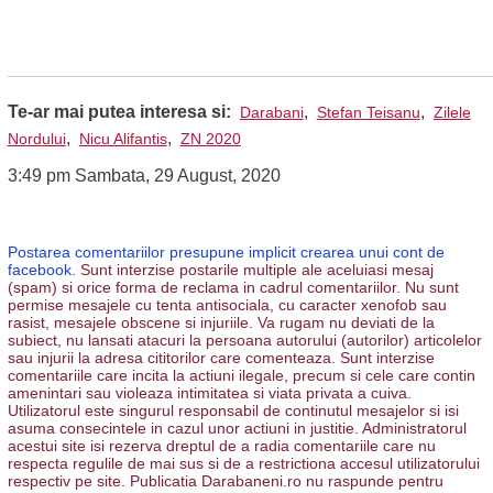
Te-ar mai putea interesa si:
,
,
Darabani
Stefan Teisanu
Zilele
,
,
Nordului
Nicu Alifantis
ZN 2020
3:49 pm Sambata, 29 August, 2020
Postarea comentariilor presupune implicit crearea unui cont de
facebook.
Sunt interzise postarile multiple ale aceluiasi mesaj
(spam) si orice forma de reclama in cadrul comentariilor. Nu sunt
permise mesajele cu tenta antisociala, cu caracter xenofob sau
rasist, mesajele obscene si injuriile. Va rugam nu deviati de la
subiect, nu lansati atacuri la persoana autorului (autorilor) articolelor
sau injurii la adresa cititorilor care comenteaza. Sunt interzise
comentariile care incita la actiuni ilegale, precum si cele care contin
amenintari sau violeaza intimitatea si viata privata a cuiva.
Utilizatorul este singurul responsabil de continutul mesajelor si isi
asuma consecintele in cazul unor actiuni in justitie. Administratorul
acestui site isi rezerva dreptul de a radia comentariile care nu
respecta regulile de mai sus si de a restrictiona accesul utilizatorului
respectiv pe site. Publicatia Darabaneni.ro nu raspunde pentru