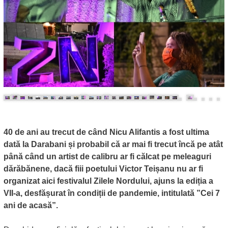
40 de ani au trecut de când Nicu Alifantis a fost ultima
dată la Darabani și probabil că ar mai fi trecut încă pe atât
până când un artist de calibru ar fi călcat pe meleaguri
dărăbănene, dacă fiii poetului Victor Teișanu nu ar fi
organizat aici festivalul Zilele Nordului, ajuns la ediția a
VII-a, desfășurat în condiții de pandemie, intitulată ”Cei 7
ani de acasă”.