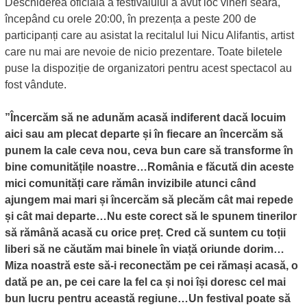
Deschiderea oficială a festivalului a avut loc vineri seară,
începând cu orele 20:00, în prezența a peste 200 de
participanți care au asistat la recitalul lui Nicu Alifantis, artist
care nu mai are nevoie de nicio prezentare. Toate biletele
puse la dispoziție de organizatori pentru acest spectacol au
fost vândute.
”Încercăm să ne adunăm acasă indiferent dacă locuim
aici sau am plecat departe și în fiecare an încercăm să
punem la cale ceva nou, ceva bun care să transforme în
bine comunitățile noastre…România e făcută din aceste
mici comunități care rămân invizibile atunci când
ajungem mai mari și încercăm să plecăm cât mai repede
și cât mai departe…Nu este corect să le spunem tinerilor
să rămână acasă cu orice preț. Cred că suntem cu toții
liberi să ne căutăm mai binele în viață oriunde dorim…
Miza noastră este să-i reconectăm pe cei rămași acasă, o
dată pe an, pe cei care la fel ca și noi își doresc cel mai
bun lucru pentru această regiune…Un festival poate să