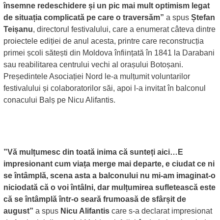
însemne redeschidere și un pic mai mult optimism legat
de situația complicată pe care o traversăm”
a spus
Ștefan
Teișanu
, directorul festivalului, care a enumerat câteva dintre
proiectele ediției de anul acesta, printre care reconstrucția
primei școli sătești din Moldova înființată în 1841 la Darabani
sau reabilitarea centrului vechi al orașului Botoșani.
Președintele Asociației Nord le-a mulțumit voluntarilor
festivalului și colaboratorilor săi, apoi l-a invitat în balconul
conacului Balș pe Nicu Alifantis.
”Vă mulțumesc din toată inima că sunteți aici…E
impresionant cum viața merge mai departe, e ciudat ce ni
se întâmplă, scena asta a balconului nu mi-am imaginat-o
niciodată că o voi întâlni, dar mulțumirea sufletească este
că se întâmplă într-o seară frumoasă de sfârșit de
august”
a spus
Nicu Alifantis
care s-a declarat impresionat