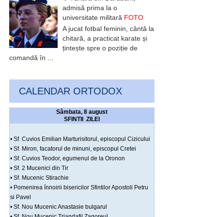
admisă prima la o
universitate militară
FOTO
A jucat fotbal feminin, cântă la
chitară, a practicat karate și
țintește spre o poziție de
comandă în ...
CALENDAR ORTODOX
Sâmbata, 8 august
SFINTII ZILEI
• Sf. Cuvios Emilian Marturisitorul, episcopul Cizicului
• Sf. Miron, facatorul de minuni, episcopul Cretei
• Sf. Cuvios Teodor, egumenul de la Oronon
• Sf. 2 Mucenici din Tir
• Sf. Mucenic Stirachie
• Pomenirea înnoirii bisericilor Sfintilor Apostoli Petru
si Pavel
• Sf. Nou Mucenic Anastasie bulgarul
• Sf. Nou Mucenic Triandafil Zagoreul