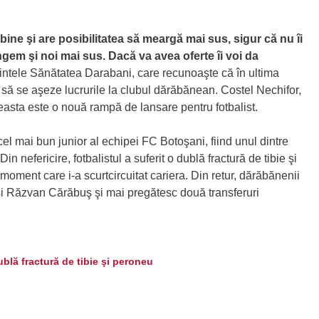
 bine şi are posibilitatea să meargă mai sus, sigur că nu îi
em şi noi mai sus. Dacă va avea oferte îi voi da
intele Sănătatea Darabani, care recunoaşte că în ultima
 să se aşeze lucrurile la clubul dărăbănean. Costel Nechifor,
asta este o nouă rampă de lansare pentru fotbalist.
l mai bun junior al echipei FC Botoşani, fiind unul dintre
Din nefericire, fotbalistul a suferit o dublă fractură de tibie şi
ment care i-a scurtcircuitat cariera. Din retur, dărăbănenii
şi Răzvan Cărăbuş şi mai pregătesc două transferuri
blă fractură de tibie şi peroneu