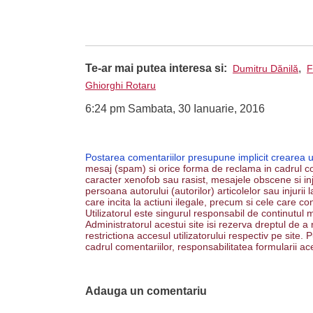
Te-ar mai putea interesa si:
,
Dumitru Dănilă
F
Ghiorghi Rotaru
6:24 pm Sambata, 30 Ianuarie, 2016
Postarea comentariilor presupune implicit crearea 
mesaj (spam) si orice forma de reclama in cadrul co
caracter xenofob sau rasist, mesajele obscene si inju
persoana autorului (autorilor) articolelor sau injurii
care incita la actiuni ilegale, precum si cele care co
Utilizatorul este singurul responsabil de continutul m
Administratorul acestui site isi rezerva dreptul de a
restrictiona accesul utilizatorului respectiv pe site
cadrul comentariilor, responsabilitatea formularii ac
Adauga un comentariu