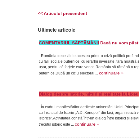
<< Articolul precendent
Ultimele articole
COMENTARIUL SĂPTĂMÂNII
Dacă nu vom păstra
România trece zilele acestea printr-o criză politică profund
cu falii sociale puternice, cu ierarhii inversate, țara noast
ușor, pentru că forțele care vor ca România să rămână o repub
continuare »
puternice.După un ciclu electoral ...
Dialog despre istorie, mituri și realitate la Lic
În cadrul manifestărilor dedicate aniversării Unirii Princi
cu Institutul de Istorie „A.D. Xenopol” din Iași, organizează v
istorice”.Activitatea constă într-un dialog între istorici și ele
continuare »
trecutul istoric este ...