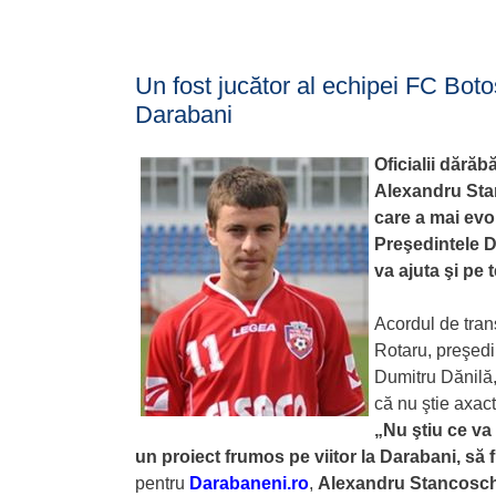
Un fost jucător al echipei FC Bot
Darabani
Oficialii dărăb
Alexandru Stan
care a mai evol
Preşedintele D
va ajuta şi pe
Acordul de tran
Rotaru, preşedi
Dumitru Dănilă, 
că nu ştie axact
„Nu ştiu ce va 
un proiect frumos pe viitor la Darabani, să
pentru
Darabaneni.ro
,
Alexandru Stancosch