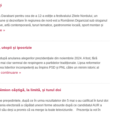
i
la Darabani pentru cea de-a 12-a ediție a festivalului Zilele Nordului, un
ziune și dezvoltare în regiunea de nord-est a României.Organizat sub sloganul
live, artă contemporană, tururi tematice, gastronomie locală, sport montan și
re »
utopii și ipocrizie
 după anularea alegerilor prezidențiale din noiembrie 2024. A fost, fără
mai clar semnal de respingere a partidelor tradiționale. Lipsa reformelor
a liderilor incompetenți au împins PSD și PNL către un minim istoric al
continuare »
.
imion câștigă, la limită, și turul doi
reședintele, după ce în urma rezultatelor din 5 mai s-au calificat în turul doi
ia electorală a căpătat uneori forme absurde după ce candidatul AUR a
l său deși a promis că va merge la toate televiziunile. Prezența la vot în