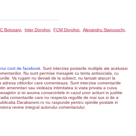
,
,
,
,
C Botosani
Inter Dorohoi
FCM Dorohoi
Alexandru Stancoschi
unui cont de facebook.
Sunt interzise postarile multiple ale aceluiasi
mentariilor. Nu sunt permise mesajele cu tenta antisociala, cu
riile. Va rugam nu deviati de la subiect, nu lansati atacuri la
 la adresa cititorilor care comenteaza. Sunt interzise comentariile
ntin amenintari sau violeaza intimitatea si viata privata a cuiva.
esajelor si isi asuma consecintele in cazul unor actiuni in justitie.
 radia comentariile care nu respecta regulile de mai sus si de a
. Publicatia Darabaneni.ro nu raspunde pentru opiniile postate in
estora revine integral autorului comentariului.