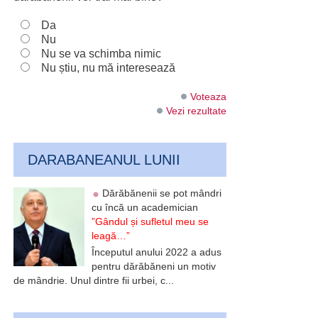
Da
Nu
Nu se va schimba nimic
Nu știu, nu mă interesează
Voteaza
Vezi rezultate
DARABANEANUL LUNII
Dărăbănenii se pot mândri
cu încă un academician
”Gândul și sufletul meu se
leagă…”
Începutul anului 2022 a adus
pentru dărăbăneni un motiv
de mândrie. Unul dintre fii urbei, c...