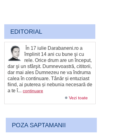
EDITORIAL
În 17 iulie Darabaneni.ro a
împlinit 14 ani cu bune şi cu
rele. Orice drum are un început,
dar şi un sfârşit. Dumnevoastră, cititorii,
dar mai ales Dumnezeu ne va îndruma
calea în continuare. Tânăr și entuziast
fiind, ai puterea și nebunia necesară de
a te î...
continuare
Vezi toate
POZA SAPTAMANII