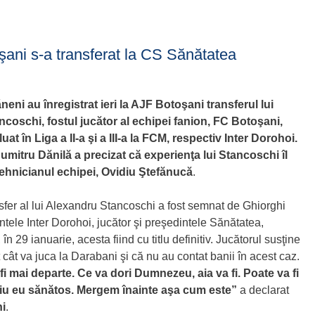
oşani s-a transferat la CS Sănătatea
ăneni au înregistrat ieri la AJF Botoşani transferul lui
coschi, fostul jucător al echipei fanion, FC Botoşani,
uat în Liga a II-a şi a III-a la FCM, respectiv Inter Dorohoi.
umitru Dănilă a precizat că experienţa lui Stancoschi îl
 tehnicianul echipei, Ovidiu Ştefănucă
.
sfer al lui Alexandru Stancoschi a fost semnat de Ghiorghi
ntele Inter Dorohoi, jucător şi preşedintele Sănătatea,
în 29 ianuarie, acesta fiind cu titlu definitiv. Jucătorul susţine
 cât va juca la Darabani şi că nu au contat banii în acest caz.
fi mai departe. Ce va dori Dumnezeu, aia va fi. Poate va fi
 fiu eu sănătos. Mergem înainte aşa cum este”
a declarat
i
.