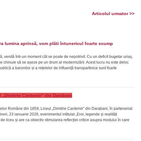
Articolul urmator >>
 lumina aprinsă, vom plăti întunericul foarte scump
ă, venită într-un moment cât se poate de nepotrivit. Cu un deficit bugetar uriaș,
ră se chinuie să se așeze pe un drum al modernizării. Acest lucru nu este deloc
lică a baronilor și a rețelelor de influență transpartinice sunt foarte
eul „Dimitrie Cantemir” din Darabani
patelor Române din 1859, Liceul „Dimitrie Cantemir” din Darabani, în parteneriat
ineri, 23 ianuarie 2026, evenimentul intitulat „Eroi, legende și realități
vi de liceu și are ca obiectiv stimularea reflecției critice asupra modului în care