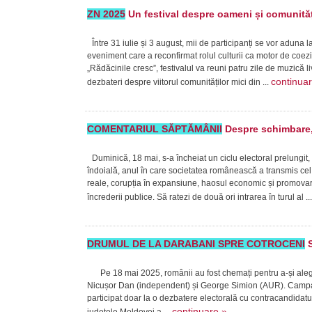
ZN 2025
Un festival despre oameni și comunităț
Între 31 iulie și 3 august, mii de participanți se vor aduna 
eveniment care a reconfirmat rolul culturii ca motor de coe
„Rădăcinile cresc”, festivalul va reuni patru zile de muzică 
continua
dezbateri despre viitorul comunităților mici din ...
COMENTARIUL SĂPTĂMÂNII
Despre schimbare, 
Duminică, 18 mai, s-a încheiat un ciclu electoral prelungit,
îndoială, anul în care societatea românească a transmis cel 
reale, corupția în expansiune, haosul economic și promovare
încrederii publice. Să ratezi de două ori intrarea în turul al ..
DRUMUL DE LA DARABANI SPRE COTROCENI
S
Pe 18 mai 2025, românii au fost chemați pentru a-și alege p
Nicușor Dan (independent) și George Simion (AUR). Campan
participat doar la o dezbatere electorală cu contracandidatu
continuare »