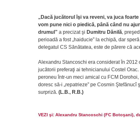
„Dacă jucătorul îşi va reveni, va juca foarte
vom pune nici o piedică, până când nu ajung
drumul”
a precizat şi
Dumitru Dănilă
, preşed
perioadă a fost „haiducie” la echipă, dar speră
delegatul CS Sănătatea, este de părere că ace
Alexandru Stancoschi era considerat în 2012 ce
jucătorii preferaţi ai tehnicianului Costel Orac. 
peroneu într-un meci amical cu FCM Dorohoi, mo
doresc să-i „repatrieze” pe Cosmin Ştefănucî 
surpriză.
(L.B., R.B.)
VEZI şi: Alexandru Stancoschi (FC Botoşani), du