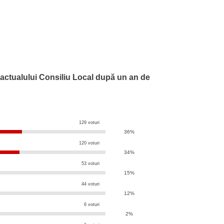
 actualului Consiliu Local după un an de
129 voturi
36%
120 voturi
34%
53 voturi
15%
44 voturi
12%
6 voturi
2%