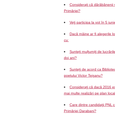
Consideraţi că dărăbănenii v
Primăriei?
Veţi participa la vot în 5 iun
Dacă mâine ar fi alegerile l
cu:
Sunteţi mulţumiţi de lucrăril
doi ani?
Sunteţi de acord ca Biblio
poetului Victor Teişanu?
Consideraţi că dacă 2016 es
mai multe realizări pe plan loca
Care dintre candidaţii PNL c
Primăriei Darabani?