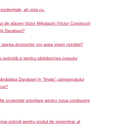
ezidențiale, ați vota cu:
 de afaceri Victor Mihalachi (Victor Construct)
ății Darabani?
d starea drumurilor vor avea vreun rezultat?
 potrivită zi pentru sărbătorirea oraşului
ănătatea Darabani în ”finala” campionatului
ora?
 fie proiectele prioritare pentru noua conducere
mai potrivit pentru postul de viceprimar al