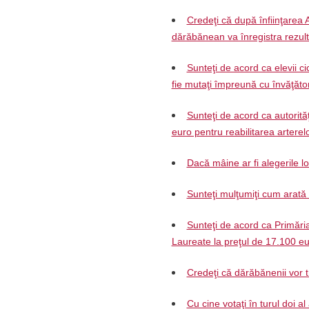
Credeţi că după înfiinţarea 
dărăbănean va înregistra rezul
Sunteţi de acord ca elevii ci
fie mutaţi împreună cu învăţăto
Sunteţi de acord ca autorită
euro pentru reabilitarea arterelo
Dacă mâine ar fi alegerile l
Sunteţi mulţumiţi cum arat
Sunteţi de acord ca Primări
Laureate la preţul de 17.100 e
Credeţi că dărăbănenii vor 
Cu cine votaţi în turul doi al