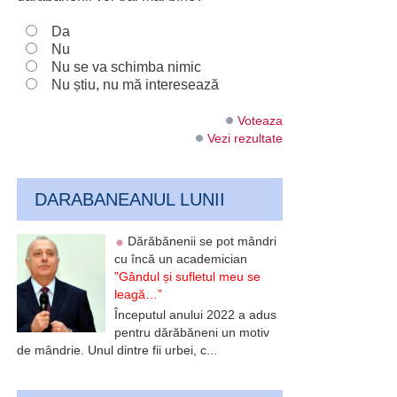
Da
Nu
Nu se va schimba nimic
Nu știu, nu mă interesează
Voteaza
Vezi rezultate
DARABANEANUL LUNII
Dărăbănenii se pot mândri
cu încă un academician
”Gândul și sufletul meu se
leagă…”
Începutul anului 2022 a adus
pentru dărăbăneni un motiv
de mândrie. Unul dintre fii urbei, c...