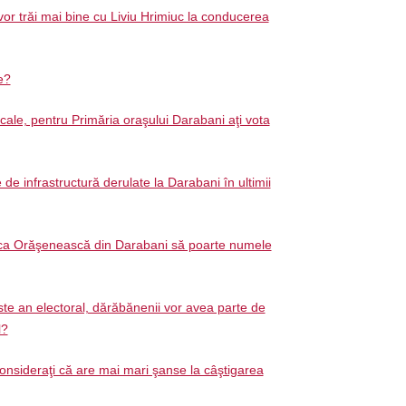
or trăi mai bine cu Liviu Hrimiuc la conducerea
ie?
ocale, pentru Primăria oraşului Darabani aţi vota
e de infrastructură derulate la Darabani în ultimii
teca Orăşenească din Darabani să poarte numele
te an electoral, dărăbănenii vor avea parte de
l?
onsideraţi că are mai mari şanse la câştigarea