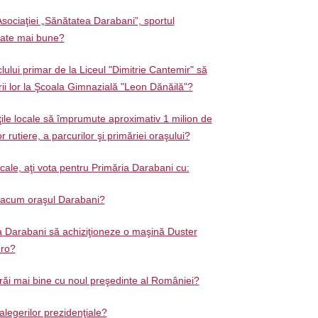
Asociaţiei „Sănătatea Darabani”, sportul
tate mai bune?
clului primar de la Liceul "Dimitrie Cantemir" să
rii lor la Şcoala Gimnazială "Leon Dănăilă"?
ţile locale să împrumute aproximativ 1 milion de
r rutiere, a parcurilor şi primăriei oraşului?
ocale, aţi vota pentru Primăria Darabani cu:
ă acum oraşul Darabani?
a Darabani să achiziţioneze o maşină Duster
uro?
trăi mai bine cu noul preşedinte al României?
 alegerilor prezidenţiale?