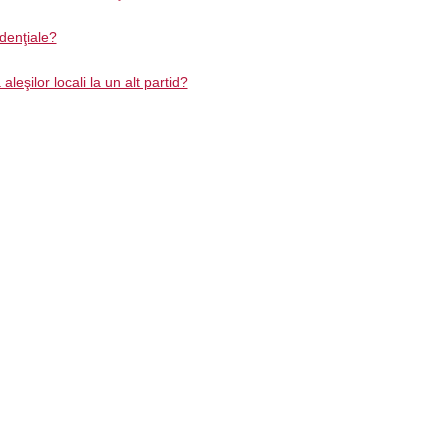
idenţiale?
leşilor locali la un alt partid?