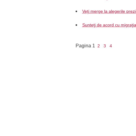
Veţi merge la alegerile prez
Sunteţi de acord cu migraţia a
Pagina
1
2
3
4