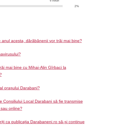
6 voturi
2%
 anul acesta, dărăbănenii vor trăi mai bine?
avirusului?
răi mai bine cu Mihai-Alin Gîrbaci la
?
 al orașului Darabani?
e Consiliului Local Darabani să fie transmise
ă sau online?
ți ca publicația Darabaneni.ro să-și continue