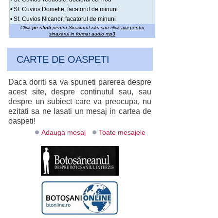
• Sf. Cuvios Dometie, facatorul de minuni
• Sf. Cuvios Nicanor, facatorul de minuni
Click
pe sfinti
pentru Sinaxarul zilei sau click
aici pentru
sinaxarul in format audio mp3
CARTE DE OASPETI
Daca doriti sa va spuneti parerea despre
acest site, despre continutul sau, sau
despre un subiect care va preocupa, nu
ezitati sa ne lasati un mesaj in cartea de
oaspeti!
Adauga mesaj
Toate mesajele