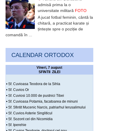
admisă prima la o
universitate militară
FOTO
A jucat fotbal feminin, cântă la
chitară, a practicat karate și
țintește spre o poziție de
comandă în ...
CALENDAR ORTODOX
Vineri, 7 august
SFINTII ZILEI
• Sf. Cuvioasa Teodora de la Sihla
• Sf. Cuvios Or
• Sf. Cuviosi 10.000 de pustnici Tibei
• Sf. Cuvioasa Potamia, facatoarea de minuni
• Sf. Sfintit Mucenic Narcis, patriarhul Ierusalimului
• Sf. Cuvios Asterie Singliticul
• Sf. Sozont cel din Nicomidia
• Sf. Iperehie
• Sf. Cuvios Teodosie, doctorul cel nou