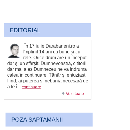
EDITORIAL
În 17 iulie Darabaneni.ro a
împlinit 14 ani cu bune şi cu
rele. Orice drum are un început,
dar şi un sfârşit. Dumnevoastră, cititorii,
dar mai ales Dumnezeu ne va îndruma
calea în continuare. Tânăr și entuziast
fiind, ai puterea și nebunia necesară de
a te î...
continuare
Vezi toate
POZA SAPTAMANII