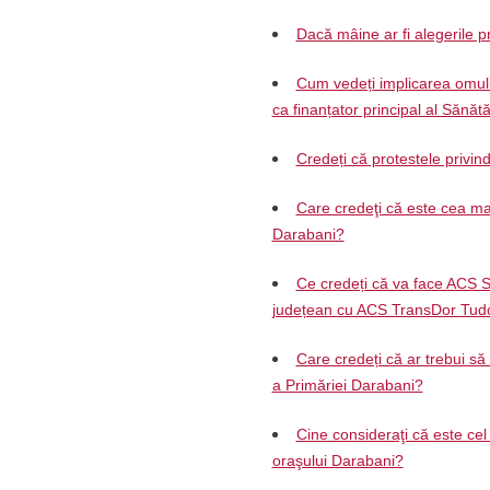
Dacă mâine ar fi alegerile pr
Cum vedeți implicarea omului
ca finanțator principal al Sănăt
Credeți că protestele privin
Care credeţi că este cea mai
Darabani?
Ce credeți că va face ACS S
județean cu ACS TransDor Tud
Care credeți că ar trebui să
a Primăriei Darabani?
Cine consideraţi că este cel 
oraşului Darabani?