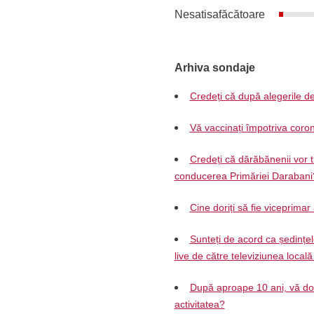
Nesatisafăcătoare
Arhiva sondaje
Credeți că după alegerile de
Vă vaccinați împotriva coron
Credeți că dărăbănenii vor t
conducerea Primăriei Darabani
Cine doriți să fie viceprimar
Sunteți de acord ca ședințel
live de către televiziunea local
După aproape 10 ani, vă dori
activitatea?