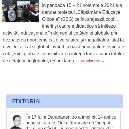
În perioada 15 – 21 noiembrie 2021 s-a
derulat proiectul „Săptămâna Educaţiei
Globale” (SEG) ce încurajează copiii,
tinerii şi cadrele didactice să iniţieze
activităţi educaţionale în domeniul cetăţeniei globale prin
dezbaterea unor teme ca: diversitatea şi inegalitatea, atât la
nivel local cât şi global, având la bază principalele teme ale
cetăţeniei globale: sensibilizarea întregii lumi asupra rolului
de cetăţeni ai globului, respectarea ...
continuare »
EDITORIAL
În 17 iulie Darabaneni.ro a împlinit 14 ani cu
bune şi cu rele. Orice drum are un început,
dar şi un sfârşit. Dumnevoastră, cititorii, dar