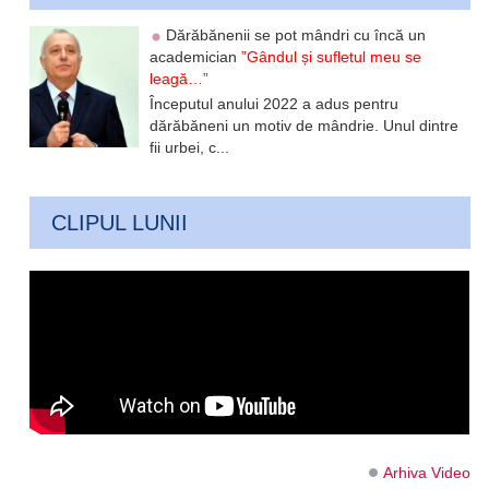
Dărăbănenii se pot mândri cu încă un
academician
”Gândul și sufletul meu se
leagă…”
Începutul anului 2022 a adus pentru
dărăbăneni un motiv de mândrie. Unul dintre
fii urbei, c...
CLIPUL LUNII
Arhiva Video