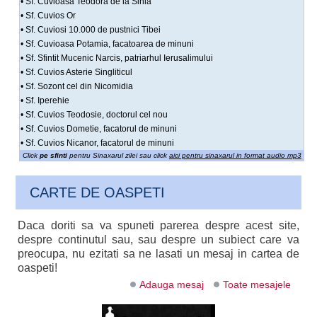
• Sf. Cuvioasa Teodora de la Sihla
• Sf. Cuvios Or
• Sf. Cuviosi 10.000 de pustnici Tibei
• Sf. Cuvioasa Potamia, facatoarea de minuni
• Sf. Sfintit Mucenic Narcis, patriarhul Ierusalimului
• Sf. Cuvios Asterie Singliticul
• Sf. Sozont cel din Nicomidia
• Sf. Iperehie
• Sf. Cuvios Teodosie, doctorul cel nou
• Sf. Cuvios Dometie, facatorul de minuni
• Sf. Cuvios Nicanor, facatorul de minuni
Click
pe sfinti
pentru Sinaxarul zilei sau click
aici pentru sinaxarul in format audio mp3
CARTE DE OASPETI
Daca doriti sa va spuneti parerea despre acest site,
despre continutul sau, sau despre un subiect care va
preocupa, nu ezitati sa ne lasati un mesaj in cartea de
oaspeti!
Adauga mesaj
Toate mesajele