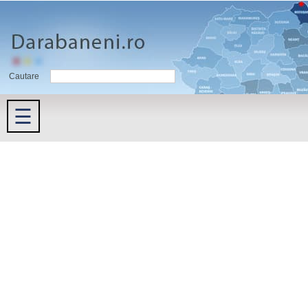
Cautare
☰