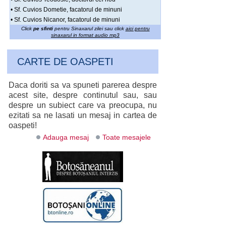
• Sf. Cuvios Dometie, facatorul de minuni
• Sf. Cuvios Nicanor, facatorul de minuni
Click
pe sfinti
pentru Sinaxarul zilei sau click
aici pentru
sinaxarul in format audio mp3
CARTE DE OASPETI
Daca doriti sa va spuneti parerea despre
acest site, despre continutul sau, sau
despre un subiect care va preocupa, nu
ezitati sa ne lasati un mesaj in cartea de
oaspeti!
Adauga mesaj
Toate mesajele