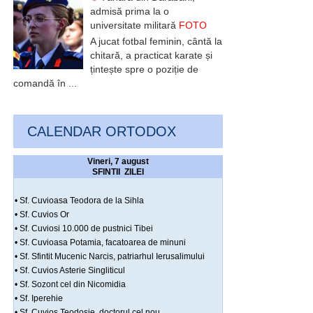
admisă prima la o
universitate militară
FOTO
A jucat fotbal feminin, cântă la
chitară, a practicat karate și
țintește spre o poziție de
comandă în ...
CALENDAR ORTODOX
Vineri, 7 august
SFINTII ZILEI
• Sf. Cuvioasa Teodora de la Sihla
• Sf. Cuvios Or
• Sf. Cuviosi 10.000 de pustnici Tibei
• Sf. Cuvioasa Potamia, facatoarea de minuni
• Sf. Sfintit Mucenic Narcis, patriarhul Ierusalimului
• Sf. Cuvios Asterie Singliticul
• Sf. Sozont cel din Nicomidia
• Sf. Iperehie
• Sf. Cuvios Teodosie, doctorul cel nou