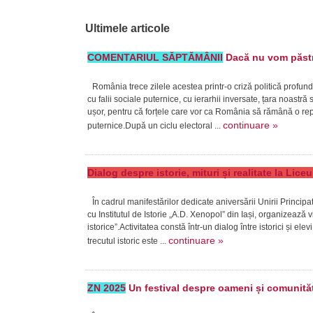
Ultimele articole
COMENTARIUL SĂPTĂMÂNII
Dacă nu vom păstra
România trece zilele acestea printr-o criză politică profund
cu falii sociale puternice, cu ierarhii inversate, țara noast
ușor, pentru că forțele care vor ca România să rămână o repub
continuare »
puternice.După un ciclu electoral ...
Dialog despre istorie, mituri și realitate la Lic
În cadrul manifestărilor dedicate aniversării Unirii Princi
cu Institutul de Istorie „A.D. Xenopol” din Iași, organizează v
istorice”.Activitatea constă într-un dialog între istorici și ele
continuare »
trecutul istoric este ...
ZN 2025
Un festival despre oameni și comunităț