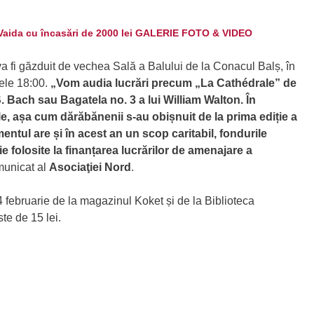
 Vaida cu încasări de 2000 lei GALERIE FOTO & VIDEO
 va fi găzduit de vechea Sală a Balului de la Conacul Balș, în
rele 18:00.
„Vom audia lucrări precum „La Cathédrale” de
 Bach sau Bagatela no. 3 a lui William Walton. În
le, așa cum dărăbănenii s-au obișnuit de la prima ediție a
ntul are și în acest an un scop caritabil, fondurile
ie folosite la finanțarea lucrărilor de amenajare a
municat al
Asociaţiei Nord
.
4 februarie de la magazinul Koket și de la Biblioteca
te de 15 lei.