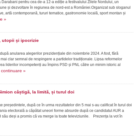
la Darabani pentru cea de-a 12-a ediție a festivalului Zilele Nordului, un
ziune și dezvoltare în regiunea de nord-est a României.Organizat sub sloganul
live, artă contemporană, tururi tematice, gastronomie locală, sport montan și
re »
utopii și ipocrizie
 după anularea alegerilor prezidențiale din noiembrie 2024. A fost, fără
mai clar semnal de respingere a partidelor tradiționale. Lipsa reformelor
a liderilor incompetenți au împins PSD și PNL către un minim istoric al
continuare »
.
imion câștigă, la limită, și turul doi
reședintele, după ce în urma rezultatelor din 5 mai s-au calificat în turul doi
ia electorală a căpătat uneori forme absurde după ce candidatul AUR a
l său deși a promis că va merge la toate televiziunile. Prezența la vot în