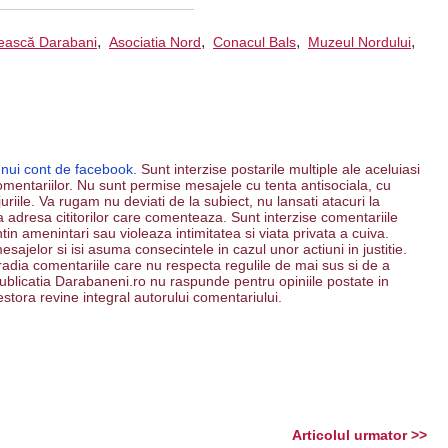
,
,
,
,
nească Darabani
Asociatia Nord
Conacul Bals
Muzeul Nordului
unui cont de facebook.
Sunt interzise postarile multiple ale aceluiasi
mentariilor. Nu sunt permise mesajele cu tenta antisociala, cu
riile. Va rugam nu deviati de la subiect, nu lansati atacuri la
 la adresa cititorilor care comenteaza. Sunt interzise comentariile
ntin amenintari sau violeaza intimitatea si viata privata a cuiva.
esajelor si isi asuma consecintele in cazul unor actiuni in justitie.
 radia comentariile care nu respecta regulile de mai sus si de a
. Publicatia Darabaneni.ro nu raspunde pentru opiniile postate in
estora revine integral autorului comentariului.
Articolul urmator >>