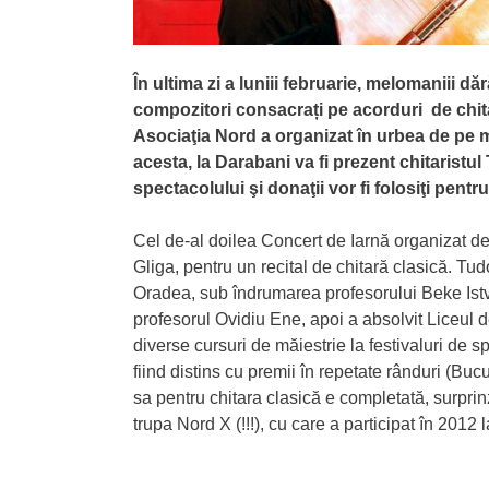
În ultima zi a luniii februarie, melomaniii d
compozitori consacrați pe acorduri de chit
Asociaţia Nord a organizat în urbea de pe m
acesta, la Darabani va fi prezent chitaristul 
spectacolului şi donaţii vor fi folosiţi pen
Cel de-al doilea Concert de Iarnă organizat de
Gliga, pentru un recital de chitară clasică. Tu
Oradea, sub îndrumarea profesorului Beke Istva
profesorul Ovidiu Ene, apoi a absolvit Liceul de
diverse cursuri de măiestrie la festivaluri de s
fiind distins cu premii în repetate rânduri (B
sa pentru chitara clasică e completată, surpri
trupa Nord X (!!!), cu care a participat în 2012 