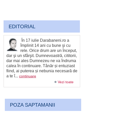
EDITORIAL
În 17 iulie Darabaneni.ro a
împlinit 14 ani cu bune şi cu
rele. Orice drum are un început,
dar şi un sfârşit. Dumnevoastră, cititorii,
dar mai ales Dumnezeu ne va îndruma
calea în continuare. Tânăr și entuziast
fiind, ai puterea și nebunia necesară de
a te î...
continuare
Vezi toate
POZA SAPTAMANII