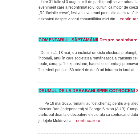
Între 31 iulie și 3 august, mii de participanți se vor aduna 
eveniment care a reconfirmat rolul culturii ca motor de coe
„Rădăcinile cresc”, festivalul va reuni patru zile de muzică 
continua
dezbateri despre viitorul comunităților mici din ...
COMENTARIUL SĂPTĂMÂNII
Despre schimbare, 
Duminică, 18 mai, s-a încheiat un ciclu electoral prelungit,
îndoială, anul în care societatea românească a transmis cel 
reale, corupția în expansiune, haosul economic și promovare
încrederii publice. Să ratezi de două ori intrarea în turul al ..
DRUMUL DE LA DARABANI SPRE COTROCENI
S
Pe 18 mai 2025, românii au fost chemați pentru a-și alege p
Nicușor Dan (independent) și George Simion (AUR). Campan
participat doar la o dezbatere electorală cu contracandidatu
continuare »
județele Moldovei a ...