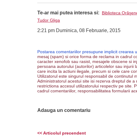
Te-ar mai putea interesa si:
Biblioteca Orăşe
Tudor Gliga
2:21 pm Duminica, 08 Februarie, 2015
Postarea comentariilor presupune implicit crearea 
mesaj (spam) si orice forma de reclama in cadrul co
caracter xenofob sau rasist, mesajele obscene si inju
persoana autorului (autorilor) articolelor sau injurii
care incita la actiuni ilegale, precum si cele care co
Utilizatorul este singurul responsabil de continutul m
Administratorul acestui site isi rezerva dreptul de a
restrictiona accesul utilizatorului respectiv pe site
cadrul comentariilor, responsabilitatea formularii ac
Adauga un comentariu
<< Articolul precendent