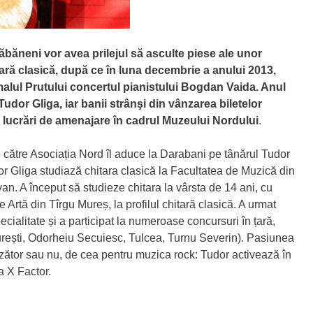
ărăbăneni vor avea prilejul să asculte piese ale unor
ară clasică, după ce în luna decembrie a anului 2013,
alul Prutului concertul pianistului Bogdan Vaida. Anul
Tudor Gliga, iar banii strânşi din vânzarea biletelor
tru lucrări de amenajare în cadrul Muzeului Nordului
.
 către Asociația Nord îl aduce la Darabani pe tânărul Tudor
dor Gliga studiază chitara clasică la Facultatea de Muzică din
n. A început să studieze chitara la vârsta de 14 ani, cu
 Artă din Tîrgu Mureș, la profilul chitară clasică. A urmat
pecialitate și a participat la numeroase concursuri în țară,
ucurești, Odorheiu Secuiesc, Tulcea, Turnu Severin). Pasiunea
nzător sau nu, de cea pentru muzica rock: Tudor activează în
la X Factor.