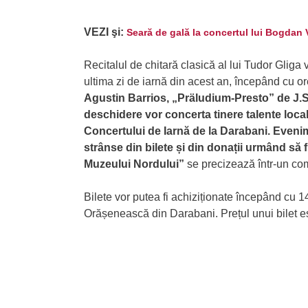
VEZI şi:
Seară de gală la concertul lui Bogdan
Recitalul de chitară clasică al lui Tudor Gliga
ultima zi de iarnă din acest an, începând cu o
Agustin Barrios, „Präludium-Presto” de J.S.
deschidere vor concerta tinere talente loca
Concertului de Iarnă de la Darabani. Evenime
strânse din bilete și din donații urmând să f
Muzeului Nordului”
se precizează într-un co
Bilete vor putea fi achiziționate începând cu 1
Orășenească din Darabani. Prețul unui bilet es