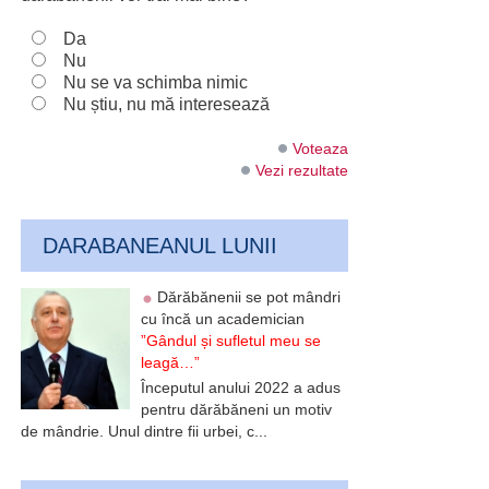
Da
Nu
Nu se va schimba nimic
Nu știu, nu mă interesează
Voteaza
Vezi rezultate
DARABANEANUL LUNII
Dărăbănenii se pot mândri
cu încă un academician
”Gândul și sufletul meu se
leagă…”
Începutul anului 2022 a adus
pentru dărăbăneni un motiv
de mândrie. Unul dintre fii urbei, c...