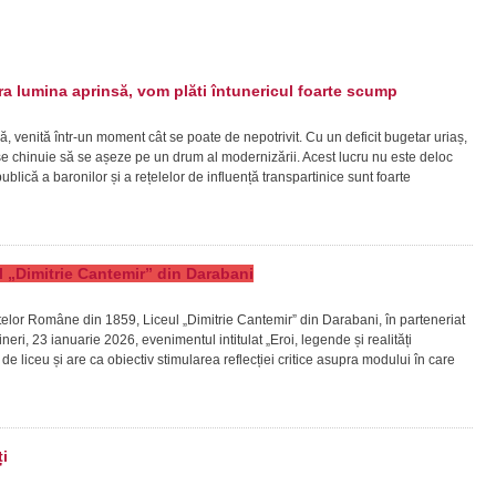
 lumina aprinsă, vom plăti întunericul foarte scump
ă, venită într-un moment cât se poate de nepotrivit. Cu un deficit bugetar uriaș,
ră se chinuie să se așeze pe un drum al modernizării. Acest lucru nu este deloc
lică a baronilor și a rețelelor de influență transpartinice sunt foarte
eul „Dimitrie Cantemir” din Darabani
patelor Române din 1859, Liceul „Dimitrie Cantemir” din Darabani, în parteneriat
ineri, 23 ianuarie 2026, evenimentul intitulat „Eroi, legende și realități
vi de liceu și are ca obiectiv stimularea reflecției critice asupra modului în care
i