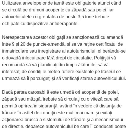
Utilizarea anvelopelor de iarnă este obligatorie atunci când
se circulă pe drumuri acoperite cu zăpadă sau polei, iar
autovehiculele cu greutatea de peste 3,5 tone trebuie
echipate cu dispozitive antiderapante.
Nerespectarea acestor obligații se sancționează cu amendă
între 9 și 20 de puncte-amendă, și se va reține certificatul de
înmatriculare sau înregistrare al autoturismului, eliberându-se
o dovadă înlocuitoare fără drept de circulație. Poliţiştii vă
recomandă să vă planificaţi din timp călătoriile, să vă
interesaţi de condiţiile meteo-rutiere existente pe traseul ce
urmează să îl parcurgeţi şi să verificați starea autovehiculului.
Dacă partea carosabilă este umedă ori acoperită de polei,
zăpadă sau mâzgă, trebuie să circulaţi cu o viteză care să
permită oprirea în siguranţă, având în vedere că distanţa de
frânare în astfel de condiţii este mult mai mare şi evitaţi
acţionarea bruscă a sistemului de frânare şi a mecanismului
de direcţie, deoarece autovehiculul pe care îl conduceţi poate