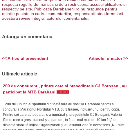
respecta regulile de mai sus si de a restrictiona accesul utilizatorului
respectiv pe site. Publicatia Darabaneni.ro nu raspunde pentru
opiniile postate in cadrul comentariilor, responsabilitatea formularii
acestora revine integral autorului comentariului.
Adauga un comentariu
<< Articolul precendent
Articolul urmator >>
Ultimele articole
200 de concurenți, printre care și președintele CJ Botoșani, au
participat la MTB Darabani
VIDEO
200 de iubitori ai sportului din toată țara au sosit la Darabani pentru a
concura la Maratonul Nordului MTB, cu 3 trasee, inclusiv unul pentru copii.
Printre cei care au pedalat, s-a numărat și președintele CJ Botoșani, Valeriu
Iftime, care a greșit traseul și a parcurs, în final, mai mult de 10 km față de
distanța stabilită inițial. Organizatorii și-au asumat vina în acest sens.„Nu sunt