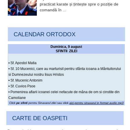
practicat karate și țintește spre o poziție de
comandă în ...
CALENDAR ORTODOX
Duminica, 9 august
SFINTII ZILEI
• Sf. Apostol Matia
• Sf. 10 Mucenici, care au marturisit pentru sfânta icoana a Mântuitorului
si Dumnezeului nostru Iisus Hristos
• Sf. Mucenic Antonim
• Sf. Cuvios Psoe
• Pomenirea aflarii icoanei celei nefacute de mâna de om si cinstite din
Camoliane
Click
pe sfinti
pentru Sinaxarul zilei sau click
aici pentru sinaxarul in format audio mp3
CARTE DE OASPETI