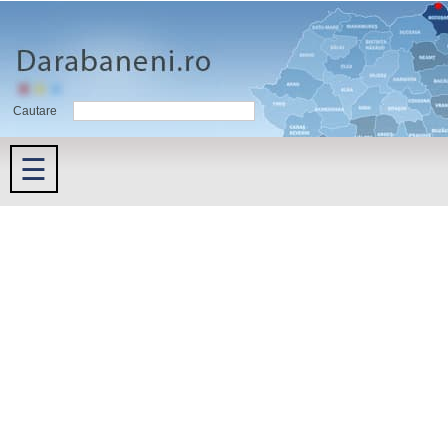
Cautare
☰