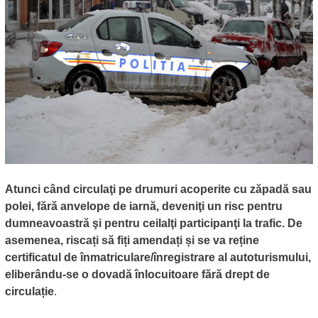
Atunci când circulaţi pe drumuri acoperite cu zăpadă sau
polei, fără anvelope de iarnă, deveniţi un risc pentru
dumneavoastră şi pentru ceilalţi participanţi la trafic. De
asemenea, riscați să fiți amendați și se va reține
certificatul de înmatriculare/înregistrare al autoturismului,
eliberându-se o dovadă înlocuitoare fără drept de
circulație
.