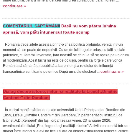
mare biciclist, pentru mine a fost cea mai grea cursă, doar că am greșit ...
continuare »
COMENTARIUL SĂPTĂMÂNII
Dacă nu vom păstra lumina
aprinsă, vom plăti întunericul foarte scump
România trece zilele acestea printr-o criză politică profundă, venită într-un
moment cât se poate de nepotrivit. Cu un deficit bugetar uriaș, cu falii sociale
puternice, cu ierarhii inversate, țara noastră se chinuie să se așeze pe un drum
al modernizării. Acest lucru nu este deloc ușor, pentru că forțele care vor ca
România să rămână o republică a baronilor și a rețelelor de influență
continuare »
transpartinice sunt foarte puternice.După un ciclu electoral ...
Dialog despre istorie, mituri și realitate la Liceul „Dimitrie
Cantemir” din Darabani
În cadrul manifestărilor dedicate aniversării Unirii Principatelor Române din
1859, Liceul „Dimitrie Cantemir” din Darabani, în parteneriat cu Institutul de
Istorie „A.D. Xenopol” din Iași, organizează vineri, 23 ianuarie 2026,
evenimentul intitulat „Eroi, legende și realități istorice”.Activitatea constă într-un
dialog între istorici și elevi de liceu și are ca obiectiv stimularea reflecției critice