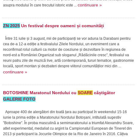
continuare »
asupra modului în care trecutul istoric este ...
ZN 2025
Un festival despre oameni și comunități
Între 31 iulie și 3 august, mii de participanți se vor aduna la Darabani pentru
cea de-a 12-a ediție a festivalului Zilele Nordului, un eveniment care a
reconfirmat rolul culturii ca motor de coeziune și dezvoltare în regiunea de
nord-est a României.Organizat sub sloganul „Rădăcinile cresc”, festivalul va
reuni patru zile de muzică live, artă contemporană, tururi tematice, gastronomie
locală, sport montan și dezbateri despre viitorul comunităților mici din ...
continuare »
BOTOSHINE Maratonul Nordului cu
SOARE
câștigător
GALERIE FOTO
Aproape 400 de alergători din toată țara au participat în weekendul 15-16
iunie la prima ediție a Maratonului Nordului Botoșani, intitulată sugestiv
”Botoshine”. În proba masculină a semimaratonului a triumfat Alexandru Soare,
atlet experimentat, medaliat cu argint la Campionatul European de Tineret din
2013 și participant la Jocurile Olimpice de la Rio de Janeiro în 2016. Câțiva