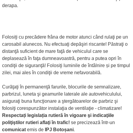
derapa.
Folosiţi cu precădere frâna de motor atunci când rulaţi pe un
carosabil alunecos. Nu efectuaţi depăşiri riscante! Păstraţi o
distanţă suficient de mare faţă de vehiculul care se
deplasează în faţa dumneavoastră, pentru a putea opri în
condiţii de siguranţă! Folosiţi luminile de întâlnire și pe timpul
zilei, mai ales în condiţii de vreme nefavorabilă.
Curăţaţi în permanenţă farurile, blocurile de semnalizare,
parbrizul, luneta şi geamurile laterale ale autovehiculului,
asiguraţi buna funcţionare a ştergătoarelor de parbriz şi
folosiţi corespunzător instalaţia de ventilaţie - climatizare!
Respectați legislația rutieră în vigoare şi indicaţiile
poliţiştilor rutieri aflaţi în trafic!
se precizează într-un
comunicat
emis de
IPJ Botoșani
.