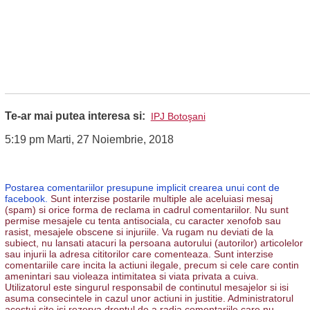
Te-ar mai putea interesa si:
IPJ Botoşani
5:19 pm Marti, 27 Noiembrie, 2018
Postarea comentariilor presupune implicit crearea unui cont de
facebook.
Sunt interzise postarile multiple ale aceluiasi mesaj
(spam) si orice forma de reclama in cadrul comentariilor. Nu sunt
permise mesajele cu tenta antisociala, cu caracter xenofob sau
rasist, mesajele obscene si injuriile. Va rugam nu deviati de la
subiect, nu lansati atacuri la persoana autorului (autorilor) articolelor
sau injurii la adresa cititorilor care comenteaza. Sunt interzise
comentariile care incita la actiuni ilegale, precum si cele care contin
amenintari sau violeaza intimitatea si viata privata a cuiva.
Utilizatorul este singurul responsabil de continutul mesajelor si isi
asuma consecintele in cazul unor actiuni in justitie. Administratorul
acestui site isi rezerva dreptul de a radia comentariile care nu