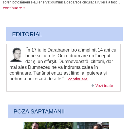
șoferi botoșăneni s-au enervat duminică deoarece circulația rutieră a fost ...
continuare »
EDITORIAL
În 17 iulie Darabaneni.ro a împlinit 14 ani cu
bune şi cu rele. Orice drum are un început,
dar şi un sfârşit. Dumnevoastră, cititorii, dar
mai ales Dumnezeu ne va îndruma calea în
continuare. Tânăr și entuziast fiind, ai puterea și
nebunia necesară de a te î...
continuare
Vezi toate
POZA SAPTAMANII