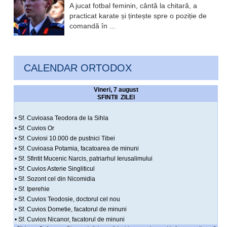
A jucat fotbal feminin, cântă la chitară, a
practicat karate și țintește spre o poziție de
comandă în ...
CALENDAR ORTODOX
Vineri, 7 august
SFINTII ZILEI
• Sf. Cuvioasa Teodora de la Sihla
• Sf. Cuvios Or
• Sf. Cuviosi 10.000 de pustnici Tibei
• Sf. Cuvioasa Potamia, facatoarea de minuni
• Sf. Sfintit Mucenic Narcis, patriarhul Ierusalimului
• Sf. Cuvios Asterie Singliticul
• Sf. Sozont cel din Nicomidia
• Sf. Iperehie
• Sf. Cuvios Teodosie, doctorul cel nou
• Sf. Cuvios Dometie, facatorul de minuni
• Sf. Cuvios Nicanor, facatorul de minuni