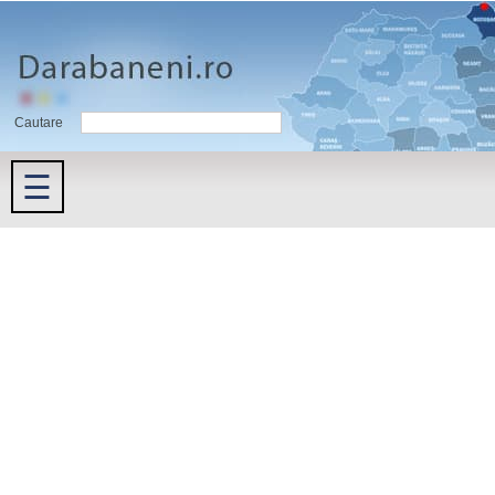
Cautare
☰