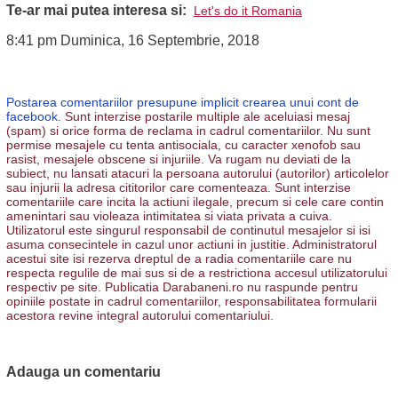
Te-ar mai putea interesa si:
Let's do it Romania
8:41 pm Duminica, 16 Septembrie, 2018
Postarea comentariilor presupune implicit crearea unui cont de
facebook.
Sunt interzise postarile multiple ale aceluiasi mesaj
(spam) si orice forma de reclama in cadrul comentariilor. Nu sunt
permise mesajele cu tenta antisociala, cu caracter xenofob sau
rasist, mesajele obscene si injuriile. Va rugam nu deviati de la
subiect, nu lansati atacuri la persoana autorului (autorilor) articolelor
sau injurii la adresa cititorilor care comenteaza. Sunt interzise
comentariile care incita la actiuni ilegale, precum si cele care contin
amenintari sau violeaza intimitatea si viata privata a cuiva.
Utilizatorul este singurul responsabil de continutul mesajelor si isi
asuma consecintele in cazul unor actiuni in justitie. Administratorul
acestui site isi rezerva dreptul de a radia comentariile care nu
respecta regulile de mai sus si de a restrictiona accesul utilizatorului
respectiv pe site. Publicatia Darabaneni.ro nu raspunde pentru
opiniile postate in cadrul comentariilor, responsabilitatea formularii
acestora revine integral autorului comentariului.
Adauga un comentariu