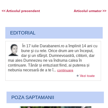
<< Articolul precendent
Articolul urmator >>
EDITORIAL
În 17 iulie Darabaneni.ro a împlinit 14 ani cu
bune şi cu rele. Orice drum are un început,
dar şi un sfârşit. Dumnevoastră, cititorii, dar
mai ales Dumnezeu ne va îndruma calea în
continuare. Tânăr și entuziast fiind, ai puterea și
nebunia necesară de a te î...
continuare
Vezi toate
POZA SAPTAMANII