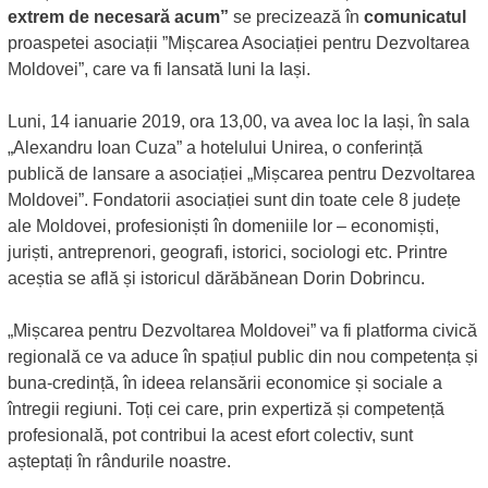
extrem de necesară acum”
se precizează în
comunicatul
proaspetei asociații ”Mișcarea Asociației pentru Dezvoltarea
Moldovei”, care va fi lansată luni la Iași.
Luni, 14 ianuarie 2019, ora 13,00, va avea loc la Iași, în sala
„Alexandru Ioan Cuza” a hotelului Unirea, o conferință
publică de lansare a asociației „Mișcarea pentru Dezvoltarea
Moldovei”. Fondatorii asociației sunt din toate cele 8 județe
ale Moldovei, profesioniști în domeniile lor – economiști,
juriști, antreprenori, geografi, istorici, sociologi etc. Printre
aceștia se află și istoricul dărăbănean Dorin Dobrincu.
„Mișcarea pentru Dezvoltarea Moldovei” va fi platforma civică
regională ce va aduce în spațiul public din nou competența și
buna-credință, în ideea relansării economice și sociale a
întregii regiuni. Toți cei care, prin expertiză și competență
profesională, pot contribui la acest efort colectiv, sunt
așteptați în rândurile noastre.