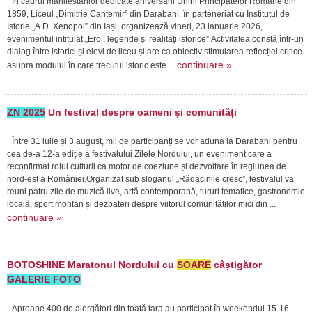
În cadrul manifestărilor dedicate aniversării Unirii Principatelor Române din
1859, Liceul „Dimitrie Cantemir” din Darabani, în parteneriat cu Institutul de
Istorie „A.D. Xenopol” din Iași, organizează vineri, 23 ianuarie 2026,
evenimentul intitulat „Eroi, legende și realități istorice”.Activitatea constă într-un
dialog între istorici și elevi de liceu și are ca obiectiv stimularea reflecției critice
continuare »
asupra modului în care trecutul istoric este ...
ZN 2025
Un festival despre oameni și comunități
Între 31 iulie și 3 august, mii de participanți se vor aduna la Darabani pentru
cea de-a 12-a ediție a festivalului Zilele Nordului, un eveniment care a
reconfirmat rolul culturii ca motor de coeziune și dezvoltare în regiunea de
nord-est a României.Organizat sub sloganul „Rădăcinile cresc”, festivalul va
reuni patru zile de muzică live, artă contemporană, tururi tematice, gastronomie
locală, sport montan și dezbateri despre viitorul comunităților mici din ...
continuare »
BOTOSHINE Maratonul Nordului cu
SOARE
câștigător
GALERIE FOTO
Aproape 400 de alergători din toată țara au participat în weekendul 15-16