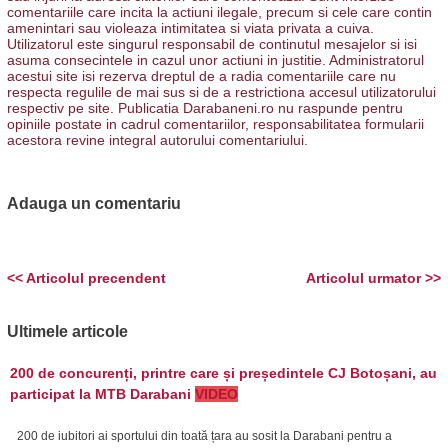
comentariile care incita la actiuni ilegale, precum si cele care contin
amenintari sau violeaza intimitatea si viata privata a cuiva.
Utilizatorul este singurul responsabil de continutul mesajelor si isi
asuma consecintele in cazul unor actiuni in justitie. Administratorul
acestui site isi rezerva dreptul de a radia comentariile care nu
respecta regulile de mai sus si de a restrictiona accesul utilizatorului
respectiv pe site. Publicatia Darabaneni.ro nu raspunde pentru
opiniile postate in cadrul comentariilor, responsabilitatea formularii
acestora revine integral autorului comentariului.
Adauga un comentariu
<< Articolul precendent
Articolul urmator >>
Ultimele articole
200 de concurenți, printre care și președintele CJ Botoșani, au
participat la MTB Darabani
VIDEO
200 de iubitori ai sportului din toată țara au sosit la Darabani pentru a