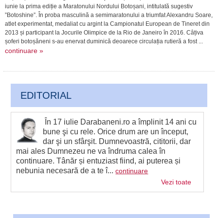
iunie la prima ediție a Maratonului Nordului Botoșani, intitulată sugestiv
”Botoshine”. În proba masculină a semimaratonului a triumfat Alexandru Soare,
atlet experimentat, medaliat cu argint la Campionatul European de Tineret din
2013 și participant la Jocurile Olimpice de la Rio de Janeiro în 2016. Câțiva
șoferi botoșăneni s-au enervat duminică deoarece circulația rutieră a fost ...
continuare »
EDITORIAL
În 17 iulie Darabaneni.ro a împlinit 14 ani cu
bune şi cu rele. Orice drum are un început,
dar şi un sfârşit. Dumnevoastră, cititorii, dar
mai ales Dumnezeu ne va îndruma calea în
continuare. Tânăr și entuziast fiind, ai puterea și
nebunia necesară de a te î...
continuare
Vezi toate