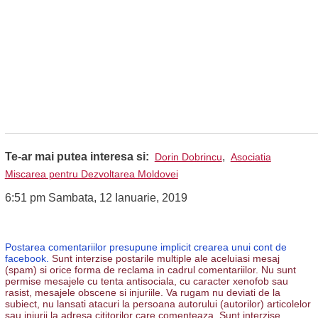
Te-ar mai putea interesa si:
,
Dorin Dobrincu
Asociatia
Miscarea pentru Dezvoltarea Moldovei
6:51 pm Sambata, 12 Ianuarie, 2019
Postarea comentariilor presupune implicit crearea unui cont de
facebook.
Sunt interzise postarile multiple ale aceluiasi mesaj
(spam) si orice forma de reclama in cadrul comentariilor. Nu sunt
permise mesajele cu tenta antisociala, cu caracter xenofob sau
rasist, mesajele obscene si injuriile. Va rugam nu deviati de la
subiect, nu lansati atacuri la persoana autorului (autorilor) articolelor
sau injurii la adresa cititorilor care comenteaza. Sunt interzise