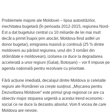
Problemele majore ale Moldovei – lipsa autostrăzilor,
inechitatea bugetară (în perioada 2012-2015, regiunea Nord-
Est a dat bugetului central cu 10 miliarde de lei mai mult
decât a primit înapoi prin alocări, Moldova fiind astfel un
donor bugetar), emigrarea masivă și continuă (25 % dintre
moldoveni au părăsit regiunea, unul din 3 români din
străinătate e moldovean), izolarea ce duce la degradarea
accelerată a unor regiuni (Galați, Botoșani) – vor fi impuse pe
agenda națională pentru rezolvare cu prioritate.
Fără acțiune imediată, decalajul dintre Moldova și celelalte
regiuni ale României va crește susținut. „Mișcarea pentru
Dezvoltarea Moldovei” este primul grup regional ce are ca
obiectiv major stoparea urgentă a acestui trend economic-
social ce ne duce la dezastru absolut. Vom fi vocea de care
Moldova are nevoie.