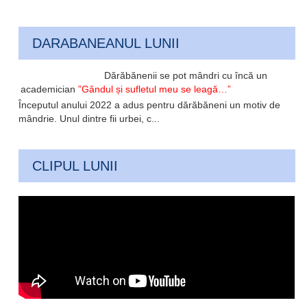
DARABANEANUL LUNII
Dărăbănenii se pot mândri cu încă un
academician
”Gândul și sufletul meu se leagă…”
Începutul anului 2022 a adus pentru dărăbăneni un motiv de
mândrie. Unul dintre fii urbei, c...
CLIPUL LUNII