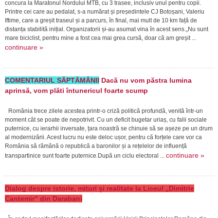
concura la Maratonul Nordului MTB, cu 3 trasee, inclusiv unul pentru copii.
Printre cei care au pedalat, s-a numărat și președintele CJ Botoșani, Valeriu
Iftime, care a greșit traseul și a parcurs, în final, mai mult de 10 km față de
distanța stabilită inițial. Organizatorii și-au asumat vina în acest sens.„Nu sunt
mare biciclist, pentru mine a fost cea mai grea cursă, doar că am greșit ...
continuare »
COMENTARIUL SĂPTĂMÂNII
Dacă nu vom păstra lumina
aprinsă, vom plăti întunericul foarte scump
România trece zilele acestea printr-o criză politică profundă, venită într-un
moment cât se poate de nepotrivit. Cu un deficit bugetar uriaș, cu falii sociale
puternice, cu ierarhii inversate, țara noastră se chinuie să se așeze pe un drum
al modernizării. Acest lucru nu este deloc ușor, pentru că forțele care vor ca
România să rămână o republică a baronilor și a rețelelor de influență
continuare »
transpartinice sunt foarte puternice.După un ciclu electoral ...
Dialog despre istorie, mituri și realitate la Liceul „Dimitrie
Cantemir” din Darabani