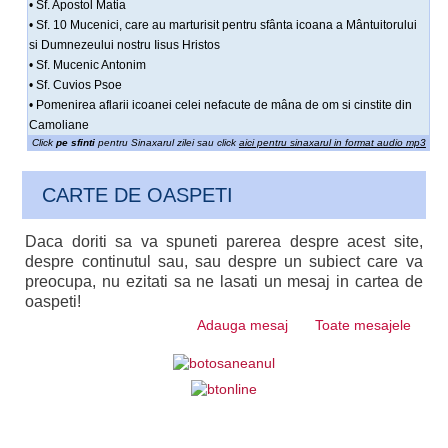
• Sf. Apostol Matia
• Sf. 10 Mucenici, care au marturisit pentru sfânta icoana a Mântuitorului
si Dumnezeului nostru Iisus Hristos
• Sf. Mucenic Antonim
• Sf. Cuvios Psoe
• Pomenirea aflarii icoanei celei nefacute de mâna de om si cinstite din
Camoliane
Click
pe sfinti
pentru Sinaxarul zilei sau click
aici pentru sinaxarul in format audio mp3
CARTE DE OASPETI
Daca doriti sa va spuneti parerea despre acest site,
despre continutul sau, sau despre un subiect care va
preocupa, nu ezitati sa ne lasati un mesaj in cartea de
oaspeti!
Adauga mesaj
Toate mesajele