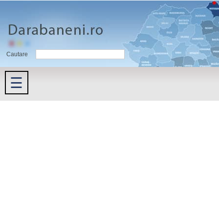
Cautare
☰