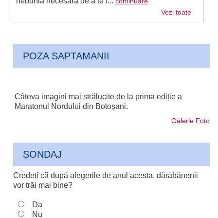
nebunia necesară de a te î...
continuare
Vezi toate
POZA SAPTAMANII
Câteva imagini mai strălucite de la prima ediție a
Maratonul Nordului din Botoșani.
Galerie Foto
SONDAJ
Credeți că după alegerile de anul acesta, dărăbănenii
vor trăi mai bine?
Da
Nu