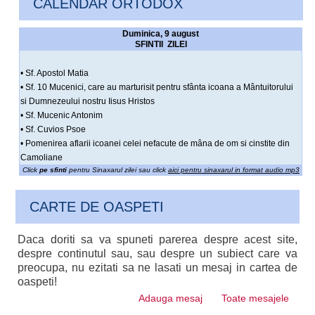
CALENDAR ORTODOX
Duminica, 9 august
SFINTII ZILEI
• Sf. Apostol Matia
• Sf. 10 Mucenici, care au marturisit pentru sfânta icoana a Mântuitorului
si Dumnezeului nostru Iisus Hristos
• Sf. Mucenic Antonim
• Sf. Cuvios Psoe
• Pomenirea aflarii icoanei celei nefacute de mâna de om si cinstite din
Camoliane
Click
pe sfinti
pentru Sinaxarul zilei sau click
aici pentru sinaxarul in format audio mp3
CARTE DE OASPETI
Daca doriti sa va spuneti parerea despre acest site,
despre continutul sau, sau despre un subiect care va
preocupa, nu ezitati sa ne lasati un mesaj in cartea de
oaspeti!
Adauga mesaj
Toate mesajele