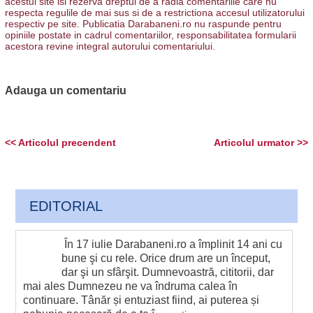
acestui site isi rezerva dreptul de a radia comentariile care nu
respecta regulile de mai sus si de a restrictiona accesul utilizatorului
respectiv pe site. Publicatia Darabaneni.ro nu raspunde pentru
opiniile postate in cadrul comentariilor, responsabilitatea formularii
acestora revine integral autorului comentariului.
Adauga un comentariu
<< Articolul precendent
Articolul urmator >>
EDITORIAL
În 17 iulie Darabaneni.ro a împlinit 14 ani cu
bune şi cu rele. Orice drum are un început,
dar şi un sfârşit. Dumnevoastră, cititorii, dar
mai ales Dumnezeu ne va îndruma calea în
continuare. Tânăr și entuziast fiind, ai puterea și