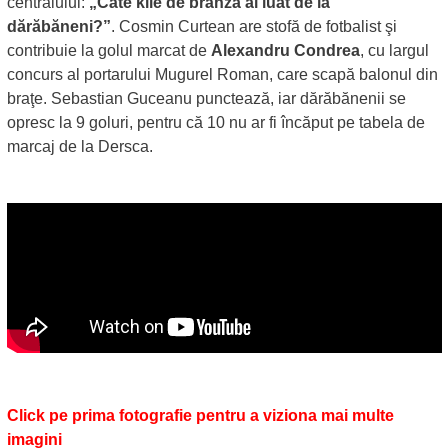
centralului:
„Câte kile de brânză ai luat de la
dărăbăneni?”
. Cosmin Curtean are stofă de fotbalist şi
contribuie la golul marcat de
Alexandru Condrea
, cu largul
concurs al portarului Mugurel Roman, care scapă balonul din
braţe. Sebastian Guceanu punctează, iar dărăbănenii se
opresc la 9 goluri, pentru că 10 nu ar fi încăput pe tabela de
marcaj de la Dersca.
Click pe prima fotografie pentru a viziona mai multe
imagini