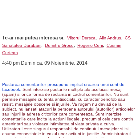
Te-ar mai putea interesa si:
,
,
Viitorul Dersca
Alin Andrus
CS
,
,
,
Sanatatea Darabani
Dumitru Grosu
Rogerio Ceni
Cosmin
Curtean
4:40 pm Duminica, 09 Noiembrie, 2014
Postarea comentariilor presupune implicit crearea unui cont de
facebook.
Sunt interzise postarile multiple ale aceluiasi mesaj
(spam) si orice forma de reclama in cadrul comentariilor. Nu sunt
permise mesajele cu tenta antisociala, cu caracter xenofob sau
rasist, mesajele obscene si injuriile. Va rugam nu deviati de la
subiect, nu lansati atacuri la persoana autorului (autorilor) articolelor
sau injurii la adresa cititorilor care comenteaza. Sunt interzise
comentariile care incita la actiuni ilegale, precum si cele care contin
amenintari sau violeaza intimitatea si viata privata a cuiva.
Utilizatorul este singurul responsabil de continutul mesajelor si isi
asuma consecintele in cazul unor actiuni in justitie. Administratorul