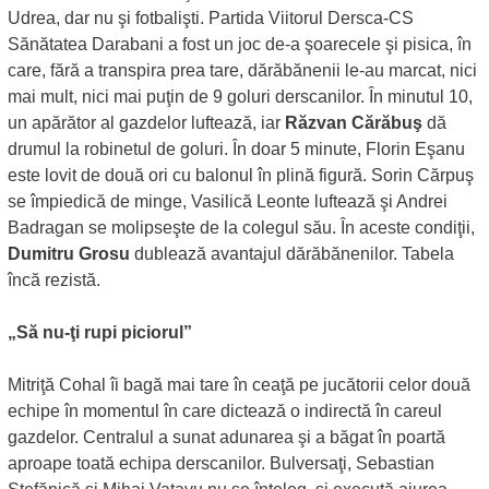
Udrea, dar nu şi fotbalişti. Partida Viitorul Dersca-CS
Sănătatea Darabani a fost un joc de-a şoarecele şi pisica, în
care, fără a transpira prea tare, dărăbănenii le-au marcat, nici
mai mult, nici mai puţin de 9 goluri derscanilor. În minutul 10,
un apărător al gazdelor luftează, iar
Răzvan Cărăbuş
dă
drumul la robinetul de goluri. În doar 5 minute, Florin Eşanu
este lovit de două ori cu balonul în plină figură. Sorin Cărpuş
se împiedică de minge, Vasilică Leonte luftează şi Andrei
Badragan se molipseşte de la colegul său. În aceste condiţii,
Dumitru Grosu
dublează avantajul dărăbănenilor. Tabela
încă rezistă.
„Să nu-ţi rupi piciorul”
Mitriţă Cohal îi bagă mai tare în ceaţă pe jucătorii celor două
echipe în momentul în care dictează o indirectă în careul
gazdelor. Centralul a sunat adunarea şi a băgat în poartă
aproape toată echipa derscanilor. Bulversaţi, Sebastian