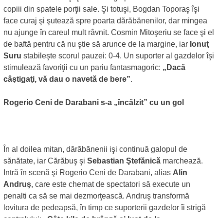
copiii din spatele porţii sale. Şi totuşi, Bogdan Toporaş îşi
face curaj şi şutează spre poarta dărăbănenilor, dar mingea
nu ajunge în careul mult râvnit. Cosmin Mitoşeriu se face şi el
de baftă pentru că nu ştie să arunce de la margine, iar
Ionuţ
Suru
stabileşte scorul pauzei: 0-4. Un suporter al gazdelor îşi
stimulează favoriţii cu un pariu fantasmagoric:
„Dacă
câştigaţi, vă dau o navetă de bere”
.
Rogerio Ceni de Darabani s-a „încălzit” cu un gol
În al doilea mitan, dărăbănenii işi continuă galopul de
sănătate, iar Cărăbuş şi
Sebastian Ştefănică
marchează.
Intră în scenă şi Rogerio Ceni de Darabani, alias
Alin
Andruş
, care este chemat de spectatori să execute un
penalti ca să se mai dezmorţească. Andruş transformă
lovitura de pedeapsă, în timp ce suporterii gazdelor îi strigă