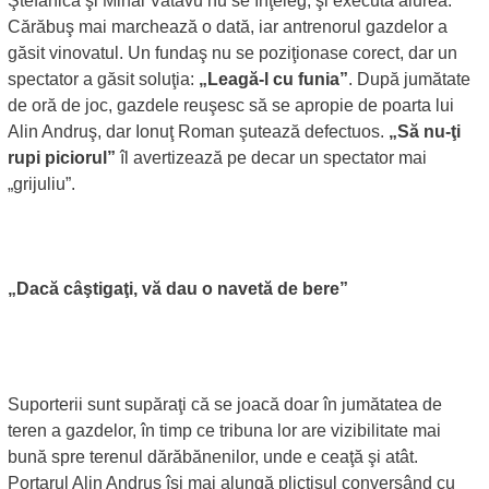
Ştefănică şi Mihai Vatavu nu se înţeleg, şi execută aiurea.
Cărăbuş mai marchează o dată, iar antrenorul gazdelor a
găsit vinovatul. Un fundaş nu se poziţionase corect, dar un
spectator a găsit soluţia:
„Leagă-l cu funia”
. După jumătate
de oră de joc, gazdele reuşesc să se apropie de poarta lui
Alin Andruş, dar Ionuţ Roman şutează defectuos.
„Să nu-ţi
rupi piciorul”
îl avertizează pe decar un spectator mai
„grijuliu”.
„Dacă câştigaţi, vă dau o navetă de bere”
Suporterii sunt supăraţi că se joacă doar în jumătatea de
teren a gazdelor, în timp ce tribuna lor are vizibilitate mai
bună spre terenul dărăbănenilor, unde e ceaţă şi atât.
Portarul Alin Andruş îşi mai alungă plictisul conversând cu