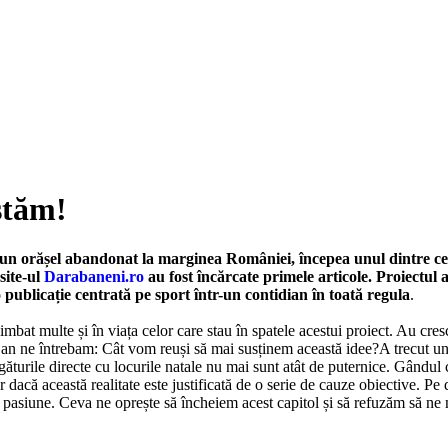
stăm!
un orășel abandonat la marginea României, începea unul dintre cele
 site-ul
Darabaneni.ro
au fost încărcate primele articole. Proiectul a
 publicație centrată pe sport într-un contidian în toată regula
.
imbat multe și în viața celor care stau în spatele acestui proiect. Au cresc
an ne întrebam: Cât vom reuși să mai susținem această idee?A trecut un
găturile directe cu locurile natale nu mai sunt atât de puternice. Gândul
iar dacă această realitate este justificată de o serie de cauze obiective.
i pasiune. Ceva ne oprește să încheiem acest capitol și să refuzăm să ne 