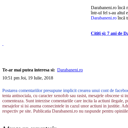
Darabaneni.ro încă ma
într-ul fel s-au altu
Darabaneni.ro
încă t
Citiți și: 7 ani de
Te-ar mai putea interesa si:
Darabaneni.ro
10:51 pm Joi, 19 Iulie, 2018
Postarea comentariilor presupune implicit crearea unui cont de facebo
tenta antisociala, cu caracter xenofob sau rasist, mesajele obscene si inj
comenteaza. Sunt interzise comentariile care incita la actiuni ilegale, p
mesajelor si isi asuma consecintele in cazul unor actiuni in justitie. Adm
respectiv pe site. Publicatia Darabaneni.ro nu raspunde pentru opiniile 