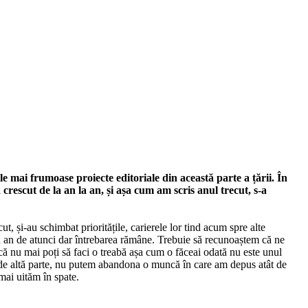
 mai frumoase proiecte editoriale din această parte a țării. În
 crescut de la an la an, și așa cum am scris anul trecut, s-a
ut, și-au schimbat prioritățile, carierele lor tind acum spre alte
 an de atunci dar întrebarea rămâne. Trebuie să recunoaștem că ne
 că nu mai poți să faci o treabă așa cum o făceai odată nu este unul
 Pe de altă parte, nu putem abandona o muncă în care am depus atât de
mai uităm în spate.