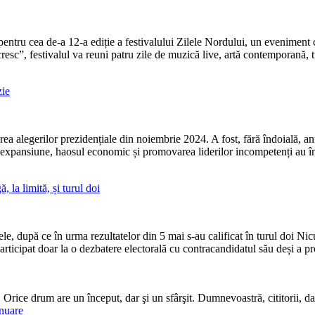
 pentru cea de-a 12-a ediție a festivalului Zilele Nordului, un eveniment 
sc”, festivalul va reuni patru zile de muzică live, artă contemporană, t
zie
rea alegerilor prezidențiale din noiembrie 2024. A fost, fără îndoială, a
 în expansiune, haosul economic și promovarea liderilor incompetenți au 
, la limită, și turul doi
le, după ce în urma rezultatelor din 5 mai s-au calificat în turul do
ticipat doar la o dezbatere electorală cu contracandidatul său deși a pr
. Orice drum are un început, dar şi un sfârşit. Dumnevoastră, cititorii,
nuare