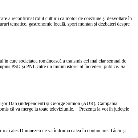
care a reconfirmat rolul culturii ca motor de coeziune și dezvoltare în
ururi tematice, gastronomie locală, sport montan și dezbateri despre
nul în care societatea românească a transmis cel mai clar semnal de
împins PSD și PNL către un minim istoric al încrederii publice. Să
i Nicușor Dan (independent) și George Simion (AUR). Campania
omis că va merge la toate televiziunile. Prezența la vot în județele
 dar mai ales Dumnezeu ne va îndruma calea în continuare. Tânăr și