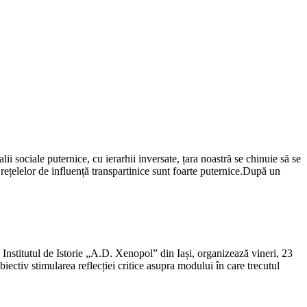
ii sociale puternice, cu ierarhii inversate, țara noastră se chinuie să se
rețelelor de influență transpartinice sunt foarte puternice.După un
Institutul de Istorie „A.D. Xenopol” din Iași, organizează vineri, 23
obiectiv stimularea reflecției critice asupra modului în care trecutul