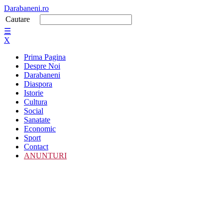
Darabaneni.ro
Cautare
☰
X
Prima Pagina
Despre Noi
Darabaneni
Diaspora
Istorie
Cultura
Social
Sanatate
Economic
Sport
Contact
ANUNTURI