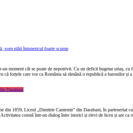
, vom plăti întunericul foarte scump
r-un moment cât se poate de nepotrivit. Cu un deficit bugetar uriaș, cu fal
u că forțele care vor ca România să rămână o republică a baronilor și a 
 din Darabani
âne din 1859, Liceul „Dimitrie Cantemir” din Darabani, în parteneriat cu 
Activitatea constă într-un dialog între istorici și elevi de liceu și are ca 