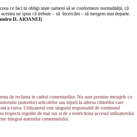
ceea ce faci tu obligi niște oameni să se conformeze normalității, că
toate acestea ne spun că trebuie – să încercăm – să mergem mai departe.
xandru D. AIOANEI)
 forma de reclama in cadrul comentariilor. Nu sunt permise mesajele cu
orului (autorilor) articolelor sau injurii la adresa cititorilor care
vata a cuiva. Utilizatorul este singurul responsabil de continutul
u respecta regulile de mai sus si de a restrictiona accesul utilizatorului
vine integral autorului comentariului.