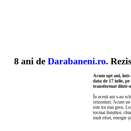
8 ani de
Darabaneni.ro
. Rezi
Acum opt ani, într-
data de 17 iulie, pe
transformat dintr-o
În acești ani s-au sch
orizonturi. Acum un 
este tot mai greu. Le
tocmai liniștitor, ch
mult efort, energie ș