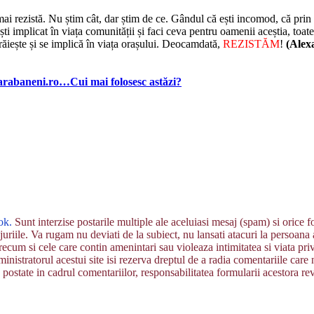
i rezistă. Nu știm cât, dar știm de ce. Gândul că ești incomod, că prin 
l ești implicat în viața comunității și faci ceva pentru oamenii aceștia, 
răiește și se implică în viața orașului. Deocamdată,
REZISTĂM
!
(Ale
 Darabaneni.ro…Cui mai folosesc astăzi?
ok.
Sunt interzise postarile multiple ale aceluiasi mesaj (spam) si orice
uriile. Va rugam nu deviati de la subiect, nu lansati atacuri la persoana aut
recum si cele care contin amenintari sau violeaza intimitatea si viata pri
inistratorul acestui site isi rezerva dreptul de a radia comentariile care n
postate in cadrul comentariilor, responsabilitatea formularii acestora re