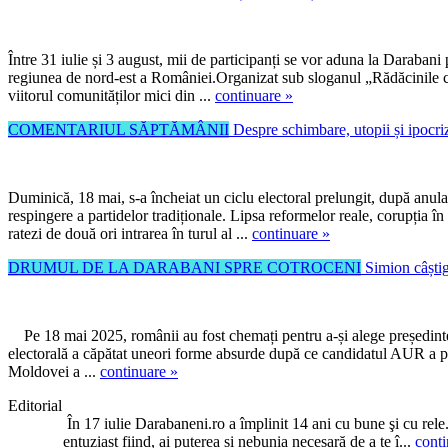
Între 31 iulie și 3 august, mii de participanți se vor aduna la Darabani
regiunea de nord-est a României.Organizat sub sloganul „Rădăcinile cre
viitorul comunităților mici din ...
continuare »
COMENTARIUL SĂPTĂMÂNII
Despre schimbare, utopii și ipocri
Duminică, 18 mai, s-a încheiat un ciclu electoral prelungit, după anula
respingere a partidelor tradiționale. Lipsa reformelor reale, corupția
ratezi de două ori intrarea în turul al ...
continuare »
DRUMUL DE LA DARABANI SPRE COTROCENI
Simion câștigă
Pe 18 mai 2025, românii au fost chemați pentru a-și alege președinte
electorală a căpătat uneori forme absurde după ce candidatul AUR a par
Moldovei a ...
continuare »
Editorial
În 17 iulie Darabaneni.ro a împlinit 14 ani cu bune şi cu rele
entuziast fiind, ai puterea și nebunia necesară de a te î...
conti