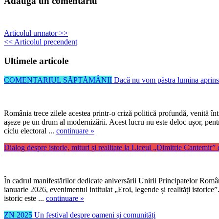
Adauga un comentariu
Articolul urmator >>
<< Articolul precendent
Ultimele articole
COMENTARIUL SĂPTĂMÂNII
Dacă nu vom păstra lumina aprinsă
România trece zilele acestea printr-o criză politică profundă, venită înt
așeze pe un drum al modernizării. Acest lucru nu este deloc ușor, pentr
ciclu electoral ...
continuare »
Dialog despre istorie, mituri și realitate la Liceul „Dimitrie Cantemir”
În cadrul manifestărilor dedicate aniversării Unirii Principatelor Rom
ianuarie 2026, evenimentul intitulat „Eroi, legende și realități istorice”.
istoric este ...
continuare »
ZN 2025
Un festival despre oameni și comunități