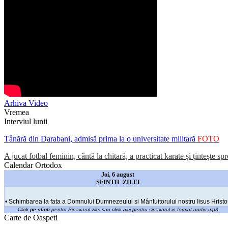
Arhiva Video
Vremea
Interviul lunii
Tânără din Darabani, admisă prima la o universitate militară
FOTO
A jucat fotbal feminin, cântă la chitară, a practicat karate și țintește sp
Calendar Ortodox
Joi, 6 august
SFINTII ZILEI
• Schimbarea la fata a Domnului Dumnezeului si Mântuitorului nostru Iisus Hristo
Click
pe sfinti
pentru Sinaxarul zilei sau click
aici pentru sinaxarul in format audio mp3
Carte de Oaspeti