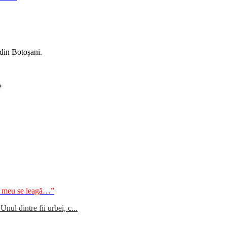
 din Botoșani.
?
ul meu se leagă…”
ul dintre fii urbei, c...