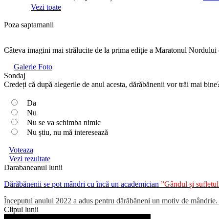
Vezi toate
Poza saptamanii
Câteva imagini mai strălucite de la prima ediție a Maratonul Nordului
Galerie Foto
Sondaj
Credeți că după alegerile de anul acesta, dărăbănenii vor trăi mai bine
Da
Nu
Nu se va schimba nimic
Nu știu, nu mă interesează
Voteaza
Vezi rezultate
Darabaneanul lunii
Dărăbănenii se pot mândri cu încă un academician
”Gândul și suflet
Începutul anului 2022 a adus pentru dărăbăneni un motiv de mândrie. Un
Clipul lunii