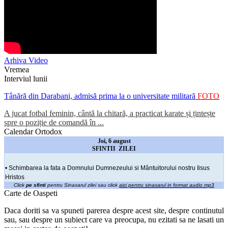
Arhiva Video
Vremea
Interviul lunii
Tânără din Darabani, admisă prima la o universitate militară
FOTO
A jucat fotbal feminin, cântă la chitară, a practicat karate și țintește
spre o poziție de comandă în ...
Calendar Ortodox
Joi, 6 august
SFINTII ZILEI
• Schimbarea la fata a Domnului Dumnezeului si Mântuitorului nostru Iisus
Hristos
Click
pe sfinti
pentru Sinaxarul zilei sau click
aici pentru sinaxarul in format audio mp3
Carte de Oaspeti
Daca doriti sa va spuneti parerea despre acest site, despre continutul
sau, sau despre un subiect care va preocupa, nu ezitati sa ne lasati un