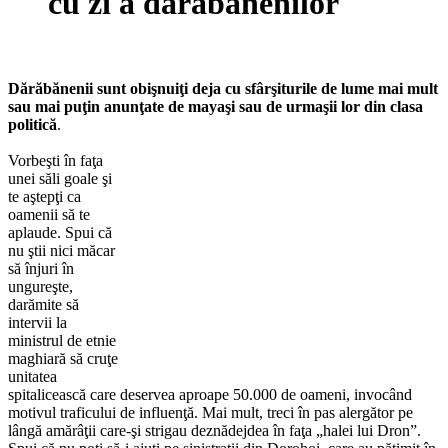
cu zi a darabanenilor
Dărăbănenii sunt obişnuiţi deja cu sfârşiturile de lume mai mult
sau mai puţin anunţate de mayaşi sau de urmaşii lor din clasa
politică
.
Vorbeşti în faţa
unei săli goale şi
te aştepţi ca
oamenii să te
aplaude. Spui că
nu ştii nici măcar
să înjuri în
ungureşte,
darămite să
intervii la
ministrul de etnie
maghiară să cruţe
unitatea
spitalicească care deservea aproape 50.000 de oameni, invocând
motivul traficului de influenţă. Mai mult, treci în pas alergător pe
lângă amărâţii care-şi strigau deznădejdea în faţa „halei lui Dron”.