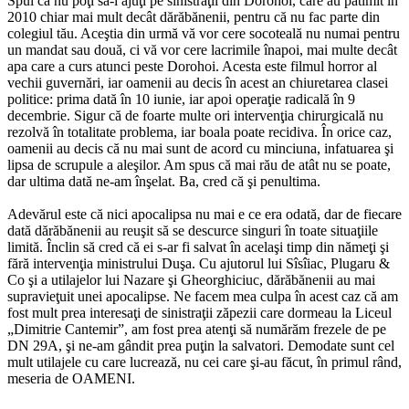
Spui că nu poţi să-i ajuţi pe sinistraţii din Dorohoi, care au pătimit în
2010 chiar mai mult decât dărăbănenii, pentru că nu fac parte din
colegiul tău. Aceştia din urmă vă vor cere socoteală nu numai pentru
un mandat sau două, ci vă vor cere lacrimile înapoi, mai multe decât
apa care a curs atunci peste Dorohoi. Acesta este filmul horror al
vechii guvernări, iar oamenii au decis în acest an chiuretarea clasei
politice: prima dată în 10 iunie, iar apoi operaţie radicală în 9
decembrie. Sigur că de foarte multe ori intervenţia chirurgicală nu
rezolvă în totalitate problema, iar boala poate recidiva. În orice caz,
oamenii au decis că nu mai sunt de acord cu minciuna, infatuarea şi
lipsa de scrupule a aleşilor. Am spus că mai rău de atât nu se poate,
dar ultima dată ne-am înşelat. Ba, cred că şi penultima.
Adevărul este că nici apocalipsa nu mai e ce era odată, dar de fiecare
dată dărăbănenii au reuşit să se descurce singuri în toate situaţiile
limită. Înclin să cred că ei s-ar fi salvat în acelaşi timp din nămeţi şi
fără intervenţia ministrului Duşa. Cu ajutorul lui Sîsîiac, Plugaru &
Co şi a utilajelor lui Nazare şi Gheorghiciuc, dărăbănenii au mai
supravieţuit unei apocalipse. Ne facem mea culpa în acest caz că am
fost mult prea interesaţi de sinistraţii zăpezii care dormeau la Liceul
„Dimitrie Cantemir”, am fost prea atenţi să numărăm frezele de pe
DN 29A, şi ne-am gândit prea puţin la salvatori. Demodate sunt cel
mult utilajele cu care lucrează, nu cei care şi-au făcut, în primul rând,
meseria de OAMENI.