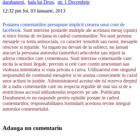
darabaneni
,
hala lui Dron
,
str. 1 Decembrie
12:32 pm Joi, 03 Ianuarie, 2013
Postarea comentariilor presupune implicit crearea unui cont de
facebook.
Sunt interzise postarile multiple ale aceluiasi mesaj (spam)
si orice forma de reclama in cadrul comentariilor. Nu sunt permise
mesajele cu tenta antisociala, cu caracter xenofob sau rasist, mesajele
obscene si injuriile. Va rugam nu deviati de la subiect, nu lansati
atacuri la persoana autorului (autorilor) articolelor sau injurii la
adresa cititorilor care comenteaza. Sunt interzise comentariile care
incita la actiuni ilegale, precum si cele care contin amenintari sau
violeaza intimitatea si viata privata a cuiva. Utilizatorul este singurul
responsabil de continutul mesajelor si isi asuma consecintele in cazul
unor actiuni in justitie. Administratorul acestui site isi rezerva dreptul
de a radia comentariile care nu respecta regulile de mai sus si de a
restrictiona accesul utilizatorului respectiv pe site. Publicatia
Darabaneni.ro nu raspunde pentru opiniile postate in cadrul
comentariilor, responsabilitatea formularii acestora revine integral
autorului comentariului.
Adauga un comentariu