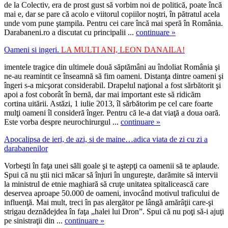
de la Colectiv, era de prost gust să vorbim noi de politică, poate încă
mai e, dar se pare că acolo e viitorul copiilor noştri, în pătratul acela
unde vom pune ştampila. Pentru cei care încă mai speră în România.
Darabaneni.ro a discutat cu principalii ...
continuare »
Oameni si ingeri
.
LA MULTI ANI, LEON DANAILA!
imentele tragice din ultimele două săptămâni au îndoliat România şi
ne-au reamintit ce înseamnă să fim oameni. Distanţa dintre oameni şi
îngeri s-a micşorat considerabil. Drapelul naţional a fost sărbătorit şi
apoi a fost coborât în bernă, dar mai important este să ridicăm
cortina uitării. Astăzi, 1 iulie 2013, îl sărbătorim pe cel care foarte
mulţi oameni îl consideră înger. Pentru că le-a dat viaţă a doua oară.
Este vorba despre neurochirurgul ...
continuare »
Apocalipsa de ieri, de azi, si de maine…adica viata de zi cu zi a
darabanenilor
Vorbeşti în faţa unei săli goale şi te aştepţi ca oamenii să te aplaude.
Spui că nu ştii nici măcar să înjuri în ungureşte, darămite să intervii
la ministrul de etnie maghiară să cruţe unitatea spitalicească care
deservea aproape 50.000 de oameni, invocând motivul traficului de
influenţă. Mai mult, treci în pas alergător pe lângă amărâţii care-şi
strigau deznădejdea în faţa „halei lui Dron”. Spui că nu poţi să-i ajuţi
pe sinistraţii din ...
continuare »