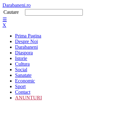
Darabaneni.ro
Cautare
☰
X
Prima Pagina
Despre Noi
Darabaneni
Diaspora
Istorie
Cultura
Social
Sanatate
Economic
Sport
Contact
ANUNTURI