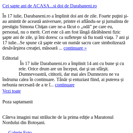
Cei sapte ani de ACASA...si doi de Darabaneni.ro
În 17 iulie, Darabaneni.ro a împlinit doi ani de zile. Foarte puţini şi-
au amintit de această aniversare, printre ei aflându-se şi jurnalista de
prestigiu Simona Chiţan care ne-a făcut o „odă” pe care eu,
personal, nu o merit. Cert este că am fost lângă dărăbăneni fizic
şapte ani de zile, şi îmi doresc ca sufleteşte să fiu toată viaţa. 7 ani şi
17 iulie...Se spune că şapte este un număr sacru care simbolizează
desăvârşirea creaţiei, măsoară ...
continuare »
Editorial
În 17 iulie Darabaneni.ro a împlinit 14 ani cu bune şi cu
rele. Orice drum are un început, dar şi un sfârşit.
Dumnevoastră, cititorii, dar mai ales Dumnezeu ne va
îndruma calea în continuare. Tânăr și entuziast fiind, ai puterea și
nebunia necesară de a te î...
continuare
Vezi toate
Poza saptamanii
Câteva imagini mai strălucite de la prima ediție a Maratonul
Nordului din Botoșani.
Galerie Foto