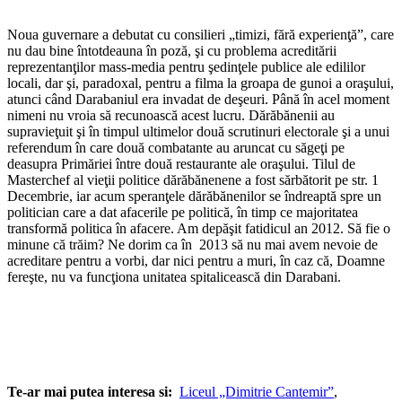
Noua guvernare a debutat cu consilieri „timizi, fără experienţă”, care
nu dau bine întotdeauna în poză, şi cu problema acreditării
reprezentanţilor mass-media pentru şedinţele publice ale edililor
locali, dar şi, paradoxal, pentru a filma la groapa de gunoi a oraşului,
atunci când Darabaniul era invadat de deşeuri. Până în acel moment
nimeni nu vroia să recunoască acest lucru. Dărăbănenii au
supravieţuit şi în timpul ultimelor două scrutinuri electorale şi a unui
referendum în care două combatante au aruncat cu săgeţi pe
deasupra Primăriei între două restaurante ale oraşului. Tilul de
Masterchef al vieţii politice dărăbănenene a fost sărbătorit pe str. 1
Decembrie, iar acum speranţele dărăbănenilor se îndreaptă spre un
politician care a dat afacerile pe politică, în timp ce majoritatea
transformă politica în afacere. Am depăşit fatidicul an 2012. Să fie o
minune că trăim? Ne dorim ca în 2013 să nu mai avem nevoie de
acreditare pentru a vorbi, dar nici pentru a muri, în caz că, Doamne
fereşte, nu va funcţiona unitatea spitalicească din Darabani.
Te-ar mai putea interesa si:
Liceul „Dimitrie Cantemir”
,