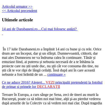
Articolul urmator >>
<< Articolul precendent
Ultimele articole
14 ani de
Darabaneni.ro
…Cui mai folosesc astăzi?
În 17 iulie Darabaneni.ro a împlinit 14 ani cu bune şi cu rele. Orice
drum are un început, dar şi un sfârşit. Dumnevoastră, cititorii, dar
mai ales Dumnezeu ne va îndruma calea în continuare. Tânăr și
entuziast fiind, ai puterea și nebunia necesară de a te înhăma la
proiecte care nu știi unde duc, nu știi cât vor consuma din tine, nu
știi cât te vor răpi de lângă ceilalți. Însă după ani în care această
nebunie a fost hrănită de un ...
continuare »
Ce ne aduce
2016
? Alegeri...
VEZI
principalii pretendenţi la fotoliul
de primar şi primele lor
DECLARAŢII
Teroare în Europa, a curs sânge pe Sena, zeci de tineri au murit la
Bucureşti, poate ca să trăim noi mai bine, alţii şi-au pierdut vederea
după arsurile de la Colectiv ca să vedem noi mai clar. După tragedia