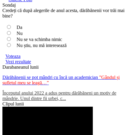
Sondaj
Credeți că după alegerile de anul acesta, dărăbănenii vor trăi mai
bine?
Da
Nu
Nu se va schimba nimic
Nu știu, nu mă interesează
Voteaza
Vezi rezultate
Darabaneanul lunii
Dărăbănenii se pot mândri cu încă un academician
”Gândul și
sufletul meu se leagă…”
Începutul anului 2022 a adus pentru dărăbăneni un motiv de
mândrie. Unul dintre fii urbei, c...
Clipul lunii